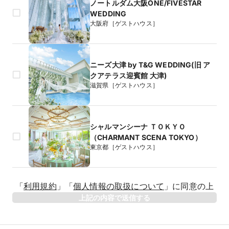
ノートルダム大阪ONE/FIVESTAR
WEDDING
大阪府［ゲストハウス］
ニーズ大津 by T&G WEDDING(旧 ア
クアテラス迎賓館 大津)
滋賀県［ゲストハウス］
シャルマンシーナ ＴＯＫＹＯ
（CHARMANT SCENA TOKYO）
東京都［ゲストハウス］
生年月日
「
利用規約
」
「
個人情報の取扱について
」
に同意の上
年
上記の内容で送信する
相手のお名前