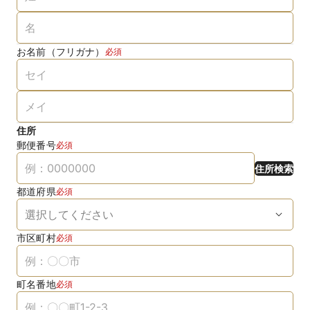
お名前（フリガナ）
必須
住所
郵便番号
必須
住所検索
都道府県
必須
市区町村
必須
町名番地
必須