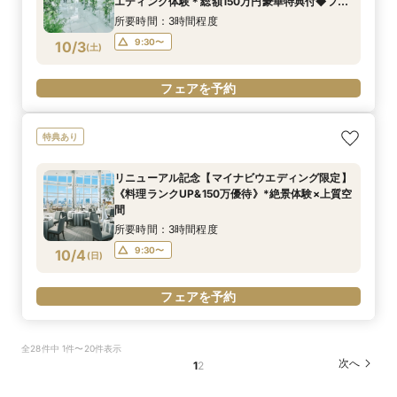
エディング体験＊総額150万円豪華特典付◆フェ
ア
所要時間：3時間程度
9:30〜
10/3
(
土
)
フェアを予約
特典あり
リニューアル記念【マイナビウエディング限定】
《料理ランクUP&150万優待》*絶景体験×上質空
間
所要時間：3時間程度
9:30〜
10/4
(
日
)
フェアを予約
全28件中 1件〜20件表示
次へ
1
2