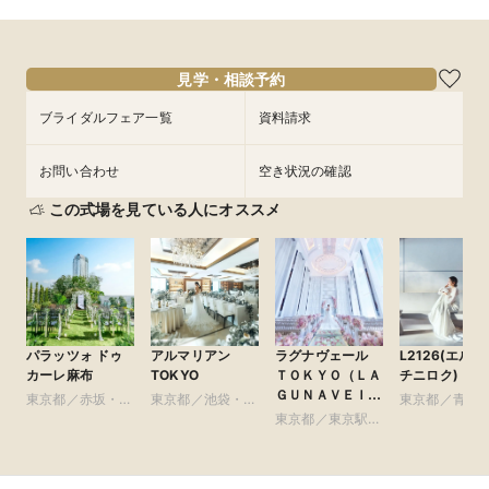
見学・相談予約
ブライダルフェア一覧
資料請求
お問い合わせ
空き状況の確認
この式場を見ている人にオススメ
パラッツォ ドゥ
アルマリアン
ラグナヴェール
L2126(エルニ
カーレ麻布
TOKYO
ＴＯＫＹＯ（ＬＡ
チニロク)
ＧＵＮＡＶＥＩＬ
東京都／赤坂・六
東京都／池袋・練
東京都／青山
ＴＯＫＹＯ）
本木・麻布
馬・文京・板橋
東京都／東京駅・
参道・渋谷・
皇居周辺