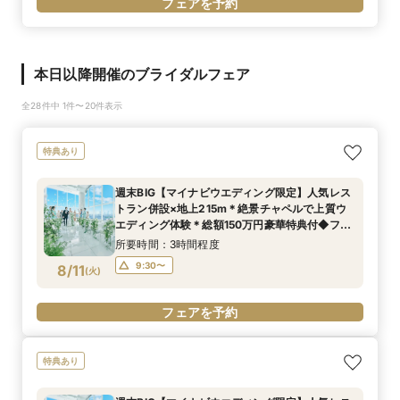
フェアを予約
本日以降開催のブライダルフェア
全28件中 1件〜20件表示
特典あり
週末BIG【マイナビウエディング限定】人気レス
トラン併設×地上215m＊絶景チャペルで上質ウ
エディング体験＊総額150万円豪華特典付◆フェ
ア
所要時間：3時間程度
9:30〜
8/11
(
火
)
フェアを予約
特典あり