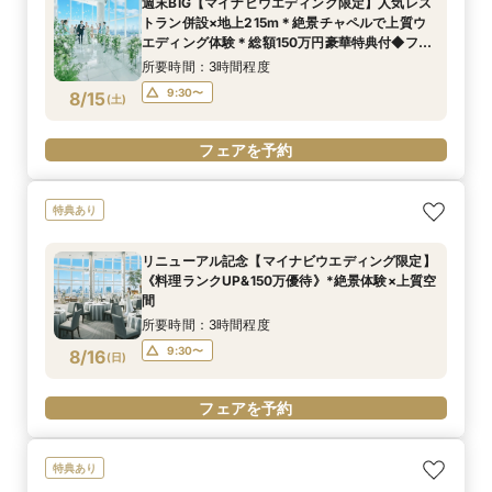
週末BIG【マイナビウエディング限定】人気レス
トラン併設×地上215m＊絶景チャペルで上質ウ
エディング体験＊総額150万円豪華特典付◆フェ
ア
所要時間：3時間程度
9:30〜
8/15
(
土
)
フェアを予約
特典あり
リニューアル記念【マイナビウエディング限定】
《料理ランクUP&150万優待》*絶景体験×上質空
間
所要時間：3時間程度
9:30〜
8/16
(
日
)
フェアを予約
特典あり