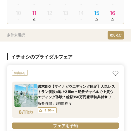
10
11
12
13
14
15
16
条件未選択
絞り込む
イチオシのブライダルフェア
特典あり
週末BIG【マイナビウエディング限定】人気レス
トラン併設×地上215m＊絶景チャペルで上質ウ
エディング体験＊総額150万円豪華特典付◆フェ
ア
所要時間：3時間程度
9:30〜
8/11
(
火
)
フェアを予約