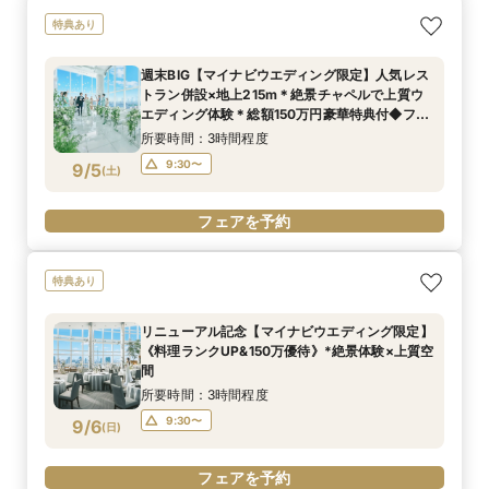
特典あり
週末BIG【マイナビウエディング限定】人気レス
トラン併設×地上215m＊絶景チャペルで上質ウ
エディング体験＊総額150万円豪華特典付◆フェ
ア
所要時間：3時間程度
9:30〜
9/5
(
土
)
フェアを予約
特典あり
リニューアル記念【マイナビウエディング限定】
《料理ランクUP&150万優待》*絶景体験×上質空
間
所要時間：3時間程度
9:30〜
9/6
(
日
)
フェアを予約