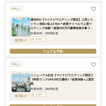
特典あり
週末BIG【マイナビウエディング限定】人気レス
トラン併設×地上215m＊絶景チャペルで上質ウ
エディング体験＊総額150万円豪華特典付◆フェ
ア
所要時間：3時間程度
9:30〜
8/15
(
土
)
フェアを予約
特典あり
リニューアル記念【マイナビウエディング限定】
《料理ランクUP&150万優待》*絶景体験×上質空
間
所要時間：3時間程度
9:30〜
8/16
(
日
)