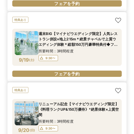
フェアを予約
特典あり
週末BIG【マイナビウエディング限定】人気レス
トラン併設×地上215m＊絶景チャペルで上質ウ
エディング体験＊総額150万円豪華特典付◆フェ
ア
所要時間：3時間程度
9:30〜
9/19
(
土
)
フェアを予約
特典あり
リニューアル記念【マイナビウエディング限定】
《料理ランクUP&150万優待》*絶景体験×上質空
間
所要時間：3時間程度
9:30〜
9/20
(
日
)