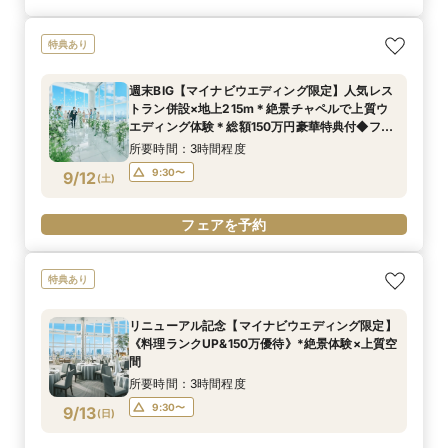
特典あり
週末BIG【マイナビウエディング限定】人気レス
トラン併設×地上215m＊絶景チャペルで上質ウ
エディング体験＊総額150万円豪華特典付◆フェ
ア
所要時間：3時間程度
9:30〜
9/12
(
土
)
フェアを予約
特典あり
リニューアル記念【マイナビウエディング限定】
《料理ランクUP&150万優待》*絶景体験×上質空
間
所要時間：3時間程度
9:30〜
9/13
(
日
)