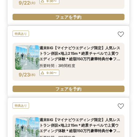
9:30〜
9/22
(
火
)
フェアを予約
特典あり
週末BIG【マイナビウエディング限定】人気レス
トラン併設×地上215m＊絶景チャペルで上質ウ
エディング体験＊総額150万円豪華特典付◆フェ
ア
所要時間：3時間程度
9:30〜
9/23
(
水
)
フェアを予約
特典あり
週末BIG【マイナビウエディング限定】人気レス
トラン併設×地上215m＊絶景チャペルで上質ウ
エディング体験＊総額150万円豪華特典付◆フェ
ア