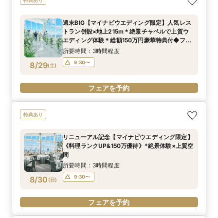
週末BIG【マイナビウエディング限定】人気レス
トラン併設×地上215m＊絶景チャペルで上質ウ
エディング体験＊総額150万円豪華特典付◆フェ
ア
所要時間：3時間程度
9:30〜
8/29
(
土
)
フェアを予約
特典あり
リニューアル記念【マイナビウエディング限定】
《料理ランクUP&150万優待》*絶景体験×上質空
間
所要時間：3時間程度
9:30〜
8/30
(
日
)
フェアを予約