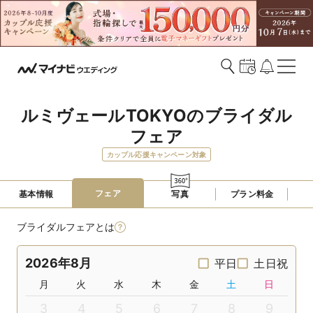
ルミヴェールTOKYOのブライダル
フェア
カップル応援キャンペーン対象
フェア
基本情報
写真
プラン料金
ブライダルフェアとは
2026年8月
平日
土日祝
月
火
水
木
金
土
日
3
4
5
6
7
8
9