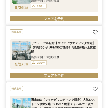
所要時間：3時間程度
9:30〜
9/26
(
土
)
フェアを予約
特典あり
リニューアル記念【マイナビウエディング限定】
《料理ランクUP&150万優待》*絶景体験×上質空
間
所要時間：3時間程度
9:30〜
9/27
(
日
)
フェアを予約
特典あり
週末BIG【マイナビウエディング限定】人気レス
トラン併設×地上215m＊絶景チャペルで上質ウ