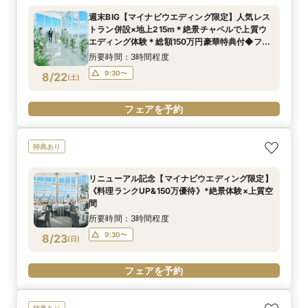
週末BIG【マイナビウエディング限定】人気レス
トラン併設×地上215m＊絶景チャペルで上質ウ
エディング体験＊総額150万円豪華特典付◆フェ
ア
所要時間：3時間程度
9:30〜
8/22
(
土
)
フェアを予約
特典あり
リニューアル記念【マイナビウエディング限定】
《料理ランクUP&150万優待》*絶景体験×上質空
間
所要時間：3時間程度
9:30〜
8/23
(
日
)
フェアを予約
特典あり