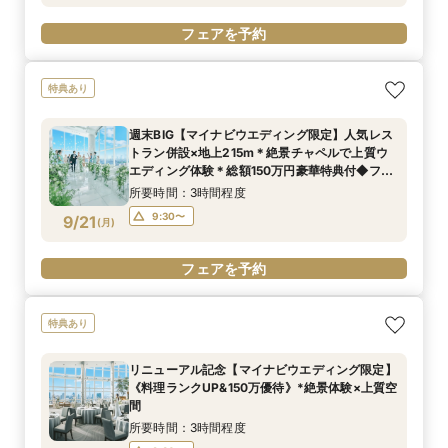
フェアを予約
特典あり
週末BIG【マイナビウエディング限定】人気レス
トラン併設×地上215m＊絶景チャペルで上質ウ
エディング体験＊総額150万円豪華特典付◆フェ
ア
所要時間：3時間程度
9:30〜
9/21
(
月
)
フェアを予約
特典あり
リニューアル記念【マイナビウエディング限定】
《料理ランクUP&150万優待》*絶景体験×上質空
間
所要時間：3時間程度