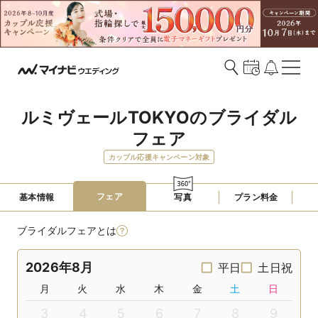
ルミヴェールTOKYOのブライダル
フェア
カップル応援キャンペーン対象
フェア
基本情報
写真
プラン料金
ブライダルフェアとは
2026年8月
平日
土日祝
月
火
水
木
金
土
日
3
4
5
6
7
8
9