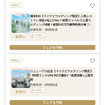
特典あり
週末BIG【マイナビウエディング限定】人気レス
トラン併設×地上215m＊絶景チャペルで上質ウ
エディング体験＊総額150万円豪華特典付◆フェ
ア
所要時間：3時間程度
9:30〜
9/5
(
土
)
フェアを予約
特典あり
リニューアル記念【マイナビウエディング限定】
《料理ランクUP&150万優待》*絶景体験×上質空
間
所要時間：3時間程度
9:30〜
9/6
(
日
)
フェアを予約