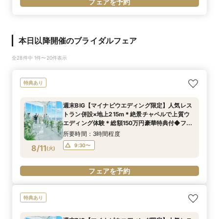
フェアを予約
本日以降開催のブライダルフェア
全28件中 1件〜20件表示
特典あり
週末BIG【マイナビウエディング限定】人気レス
トラン併設×地上215m＊絶景チャペルで上質ウ
エディング体験＊総額150万円豪華特典付◆フェ
ア
所要時間：3時間程度
9:30〜
8/11
(
火
)
フェアを予約
特典あり