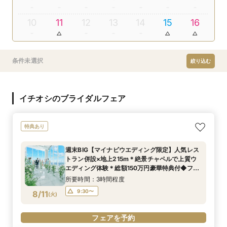
10
11
12
13
14
15
16
条件未選択
絞り込む
イチオシのブライダルフェア
特典あり
週末BIG【マイナビウエディング限定】人気レス
トラン併設×地上215m＊絶景チャペルで上質ウ
エディング体験＊総額150万円豪華特典付◆フェ
ア
所要時間：3時間程度
9:30〜
8/11
(
火
)
フェアを予約