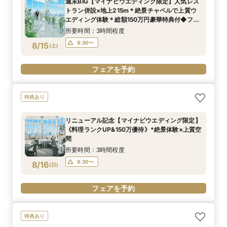
週末BIG【マイナビウエディング限定】人気レス
トラン併設×地上215m＊絶景チャペルで上質ウ
エディング体験＊総額150万円豪華特典付◆フェ
ア
所要時間：3時間程度
9:30〜
8/15
(
土
)
フェアを予約
特典あり
リニューアル記念【マイナビウエディング限定】
《料理ランクUP&150万優待》*絶景体験×上質空
間
所要時間：3時間程度
9:30〜
8/16
(
日
)
フェアを予約
特典あり