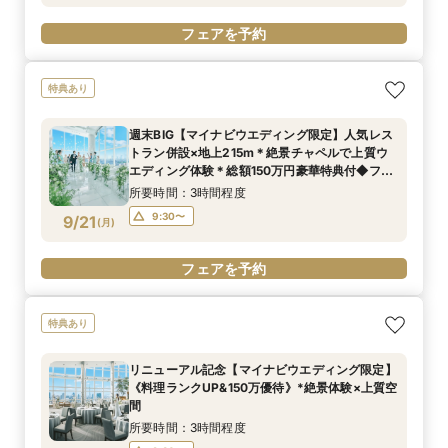
フェアを予約
特典あり
週末BIG【マイナビウエディング限定】人気レス
トラン併設×地上215m＊絶景チャペルで上質ウ
エディング体験＊総額150万円豪華特典付◆フェ
ア
所要時間：3時間程度
9:30〜
9/21
(
月
)
フェアを予約
特典あり
リニューアル記念【マイナビウエディング限定】
《料理ランクUP&150万優待》*絶景体験×上質空
間
所要時間：3時間程度