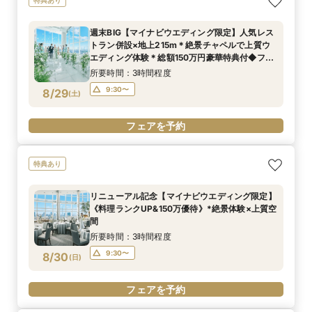
週末BIG【マイナビウエディング限定】人気レス
トラン併設×地上215m＊絶景チャペルで上質ウ
エディング体験＊総額150万円豪華特典付◆フェ
ア
所要時間：3時間程度
9:30〜
8/29
(
土
)
フェアを予約
特典あり
リニューアル記念【マイナビウエディング限定】
《料理ランクUP&150万優待》*絶景体験×上質空
間
所要時間：3時間程度
9:30〜
8/30
(
日
)
フェアを予約