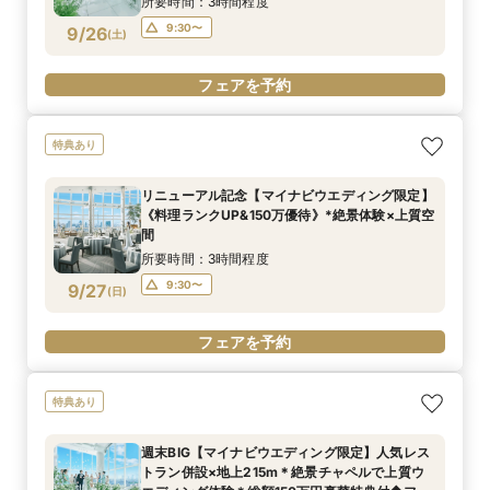
所要時間：3時間程度
9:30〜
9/26
(
土
)
フェアを予約
特典あり
リニューアル記念【マイナビウエディング限定】
《料理ランクUP&150万優待》*絶景体験×上質空
間
所要時間：3時間程度
9:30〜
9/27
(
日
)
フェアを予約
特典あり
週末BIG【マイナビウエディング限定】人気レス
トラン併設×地上215m＊絶景チャペルで上質ウ