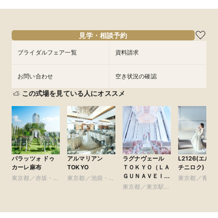
見学・相談予約
ブライダルフェア一覧
資料請求
お問い合わせ
空き状況の確認
この式場を見ている人にオススメ
パラッツォ ドゥ
アルマリアン
ラグナヴェール
L2126(エルニ
カーレ麻布
TOKYO
ＴＯＫＹＯ（ＬＡ
チニロク)
ＧＵＮＡＶＥＩＬ
東京都／赤坂・六
東京都／池袋・練
東京都／青山
ＴＯＫＹＯ）
本木・麻布
馬・文京・板橋
東京都／東京駅・
参道・渋谷・
皇居周辺