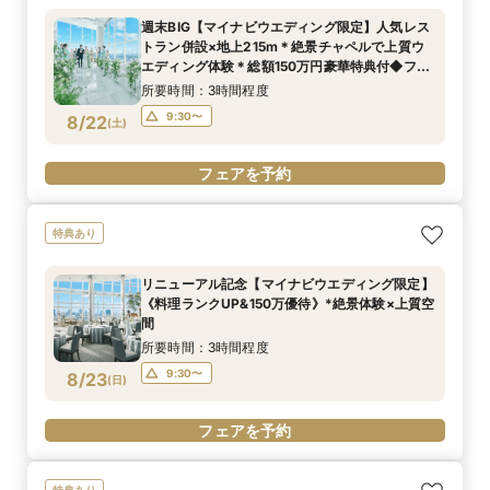
週末BIG【マイナビウエディング限定】人気レス
トラン併設×地上215m＊絶景チャペルで上質ウ
エディング体験＊総額150万円豪華特典付◆フェ
ア
所要時間：3時間程度
9:30〜
8/22
(
土
)
フェアを予約
特典あり
リニューアル記念【マイナビウエディング限定】
《料理ランクUP&150万優待》*絶景体験×上質空
間
所要時間：3時間程度
9:30〜
8/23
(
日
)
フェアを予約
特典あり