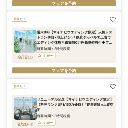
フェアを予約
特典あり
週末BIG【マイナビウエディング限定】人気レス
トラン併設×地上215m＊絶景チャペルで上質ウ
エディング体験＊総額150万円豪華特典付◆フェ
ア
所要時間：3時間程度
9:30〜
9/19
(
土
)
フェアを予約
特典あり
リニューアル記念【マイナビウエディング限定】
《料理ランクUP&150万優待》*絶景体験×上質空
間
所要時間：3時間程度
9:30〜
9/20
(
日
)