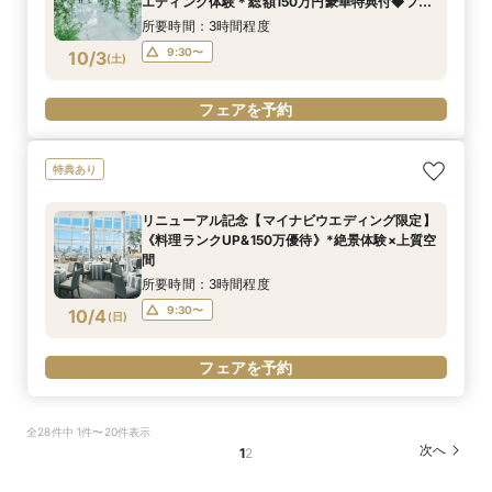
エディング体験＊総額150万円豪華特典付◆フェ
ア
所要時間：3時間程度
9:30〜
10/3
(
土
)
フェアを予約
特典あり
リニューアル記念【マイナビウエディング限定】
《料理ランクUP&150万優待》*絶景体験×上質空
間
所要時間：3時間程度
9:30〜
10/4
(
日
)
フェアを予約
全28件中 1件〜20件表示
次へ
1
2