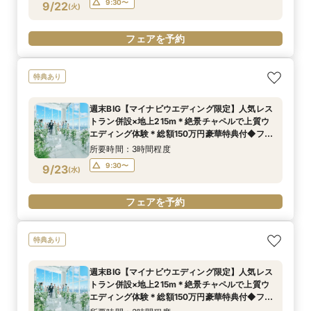
9:30〜
9/22
(
火
)
フェアを予約
特典あり
週末BIG【マイナビウエディング限定】人気レス
トラン併設×地上215m＊絶景チャペルで上質ウ
エディング体験＊総額150万円豪華特典付◆フェ
ア
所要時間：3時間程度
9:30〜
9/23
(
水
)
フェアを予約
特典あり
週末BIG【マイナビウエディング限定】人気レス
トラン併設×地上215m＊絶景チャペルで上質ウ
エディング体験＊総額150万円豪華特典付◆フェ
ア