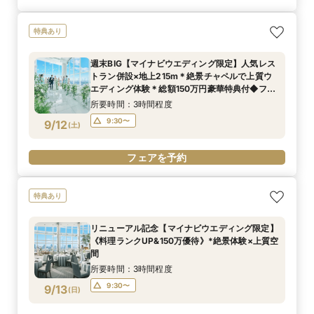
特典あり
週末BIG【マイナビウエディング限定】人気レス
トラン併設×地上215m＊絶景チャペルで上質ウ
エディング体験＊総額150万円豪華特典付◆フェ
ア
所要時間：3時間程度
9:30〜
9/12
(
土
)
フェアを予約
特典あり
リニューアル記念【マイナビウエディング限定】
《料理ランクUP&150万優待》*絶景体験×上質空
間
所要時間：3時間程度
9:30〜
9/13
(
日
)