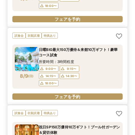
18:00〜
フェアを予約
試食会
衣装試着
特典あり
日曜BIG最大150万優待＆来館10万ギフト！豪華
コース試食
所要時間：3時間程度
9:00〜
9:15〜
8/9
(
日
)
14:15〜
14:30〜
18:00〜
フェアを予約
試食会
衣装試着
特典あり
祝日SP150万優待10万ギフト！プール付ガーデン
＆貸切体験