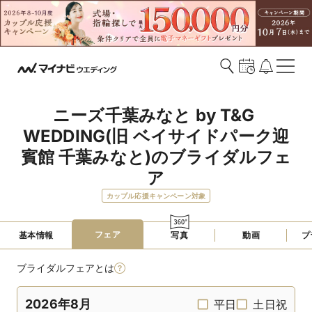
ニーズ千葉みなと by T&G 
WEDDING(旧 ベイサイドパーク迎
賓館 千葉みなと)のブライダルフェ
ア
カップル応援キャンペーン対象
フェア
基本情報
写真
動画
プ
ブライダルフェアとは
2026年8月
平日
土日祝