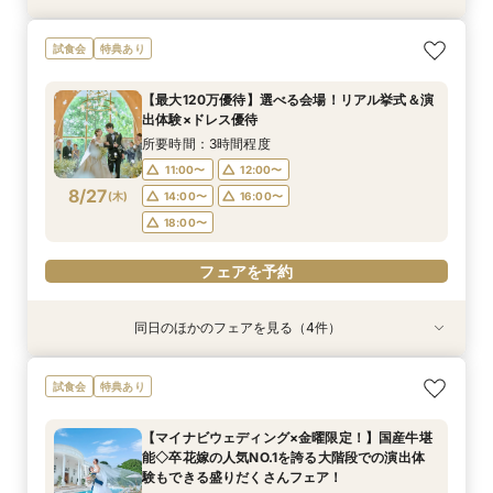
【初めての見学にオススメ】見積りまでしっかり
【遠方の方◎オンライン相談会】スマホで簡単！
【10名～会食プラン】貸切邸宅で叶える少人数ウ
【フォト・ベビー服選べる特典有】安心マタニ
試食会
特典あり
相談★全館見学
豪華5大特典付き
エディング相談会
ティ相談会
所要時間：3時間程度
所要時間：1時間程度
所要時間：3時間程度
所要時間：3時間程度
【最大120万優待】選べる会場！リアル挙式＆演
11:00〜
11:00〜
11:00〜
11:00〜
12:00〜
13:00〜
12:00〜
12:00〜
出体験×ドレス優待
8/26
8/26
8/26
8/26
(
(
(
(
水
水
水
水
)
)
)
)
14:00〜
14:00〜
14:00〜
14:00〜
16:00〜
16:00〜
16:00〜
16:00〜
所要時間：3時間程度
18:00〜
18:00〜
18:00〜
18:00〜
11:00〜
12:00〜
8/27
(
木
)
14:00〜
16:00〜
フェアを予約
フェアを予約
フェアを予約
フェアを予約
18:00〜
フェアを予約
同日のほかのフェアを見る（4件）
試食会
特典あり
試食会
試食会
特典あり
特典あり
特典あり
【初めての見学にオススメ】見積りまでしっかり
【遠方の方◎オンライン相談会】スマホで簡単！
【10名～会食プラン】貸切邸宅で叶える少人数ウ
【フォト・ベビー服選べる特典有】安心マタニ
試食会
特典あり
相談★全館見学
豪華5大特典付き
エディング相談会
ティ相談会
所要時間：3時間程度
所要時間：1時間程度
所要時間：3時間程度
所要時間：3時間程度
【マイナビウェディング×金曜限定！】国産牛堪
11:00〜
11:00〜
11:00〜
11:00〜
12:00〜
13:00〜
12:00〜
12:00〜
能◇卒花嫁の人気NO.1を誇る大階段での演出体
8/27
8/27
8/27
8/27
験もできる盛りだくさんフェア！
(
(
(
(
木
木
木
木
)
)
)
)
14:00〜
14:00〜
14:00〜
14:00〜
16:00〜
16:00〜
16:00〜
16:00〜