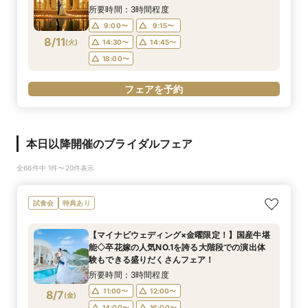
所要時間：3時間程度
9:00〜
9:15〜
8/11
(
火
)
14:30〜
14:45〜
18:00〜
フェアを予約
本日以降開催のブライダルフェア
全66件中 1件〜20件表示
試食会
特典あり
【マイナビウェディング×金曜限定！】国産牛堪
能◇卒花嫁の人気NO.1を誇る大階段での演出体
験もできる盛りだくさんフェア！
所要時間：3時間程度
11:00〜
12:00〜
8/7
(
金
)
14:00〜
16:00〜