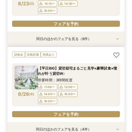
8/23
(
日
)
14:15〜
14:30〜
フェアを予約
フェアを予約
フェアを予約
フェアを予約
フェアを予約
フェアを予約
フェアを予約
フェアを予約
18:00〜
フェアを予約
同日のほかのフェアを見る（8件）
試食会
試食会
試食会
特典あり
試食会
特典あり
試食会
試食会
特典あり
特典あり
特典あり
特典あり
特典あり
特典あり
動画あり
＜初めての式場見学＞心躍る花嫁の第一歩♪ゆっ
【特別婚】マタニティ婚＆パパママキッズ婚に◎
【料理重視の方◎】シェフ渾身コース試食＆おも
【60分クイックフェア】会場見学＆相談会*初見
【全館OK】大切な”ペット”と過ごす挙式＆披露
【遠方の方◎オンライン相談会】スマホで簡単！
【10名～会食プラン】貸切邸宅で叶える少人数ウ
【カメラマン指名可】テーマ設定で叶える充実の
試食会
衣装試着
特典あり
たり相談＆見学会
準備安心相談会*
てなし料理特典
学にも◎
宴フェア
豪華5大特典付き
エディング相談会
フォト婚フェア
所要時間：3時間程度
所要時間：3時間程度
所要時間：3時間程度
所要時間：1時間程度
所要時間：3時間程度
所要時間：1時間程度
所要時間：3時間程度
所要時間：2時間30分程度
【平日BIG】貸切邸宅まるごと見学×豪華試食×憧
9:00〜
9:00〜
9:00〜
9:00〜
9:00〜
9:00〜
9:00〜
9:00〜
9:15〜
9:15〜
9:15〜
9:15〜
9:15〜
9:15〜
9:15〜
9:15〜
れが叶う貸切W♪
8/23
8/23
8/23
8/23
8/23
8/23
8/23
8/23
(
(
(
(
(
(
(
(
日
日
日
日
日
日
日
日
)
)
)
)
)
)
)
)
14:30〜
14:30〜
14:30〜
14:30〜
14:30〜
14:30〜
14:30〜
14:15〜
14:45〜
14:45〜
14:45〜
14:45〜
14:45〜
14:45〜
14:30〜
14:45〜
所要時間：3時間程度
18:00〜
18:00〜
18:00〜
18:00〜
18:00〜
18:00〜
18:00〜
18:00〜
11:00〜
12:00〜
8/26
(
水
)
14:00〜
16:00〜
フェアを予約
フェアを予約
フェアを予約
フェアを予約
フェアを予約
フェアを予約
フェアを予約
フェアを予約
18:00〜
フェアを予約
同日のほかのフェアを見る（4件）
試食会
特典あり
試食会
試食会
特典あり
特典あり
特典あり