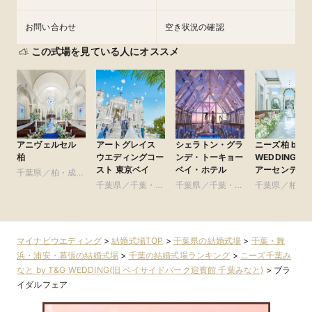
お問い合わせ
空き状況の確認
この式場を見ている人にオススメ
アニヴェルセル
アートグレイス
シェラトン・グラ
ニーズ柏 by T
柏
ウエディングコー
ンデ・トーキョー
WEDDING(旧
スト 東京ベイ
ベイ・ホテル
アーセンティ
千葉県／柏・成
賓館 柏)
田・房総・その他
千葉県／千葉・舞
千葉県／千葉・舞
千葉県／柏・
浜・浦安・幕張
浜・浦安・幕張
田・房総・そ
マイナビウエディング
>
結婚式場TOP
>
千葉県の結婚式場
>
千葉・舞
浜・浦安・幕張の結婚式場
>
千葉の結婚式場ランキング
>
ニーズ千葉み
なと by T&G WEDDING(旧 ベイサイドパーク迎賓館 千葉みなと)
>
ブラ
イダルフェア