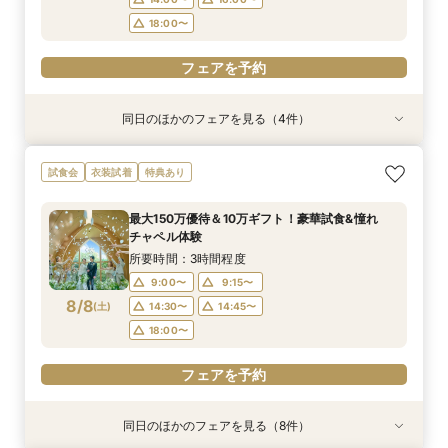
18:00〜
フェアを予約
同日のほかのフェアを見る（4件）
試食会
特典あり
試食会
試食会
特典あり
特典あり
特典あり
【初めての見学にオススメ】見積りまでしっかり
【遠方の方◎オンライン相談会】スマホで簡単！
【10名～会食プラン】貸切邸宅で叶える少人数ウ
【フォト・ベビー服選べる特典有】安心マタニ
試食会
衣装試着
特典あり
相談★全館見学
豪華5大特典付き
エディング相談会
ティ相談会
所要時間：3時間程度
所要時間：1時間程度
所要時間：3時間程度
所要時間：3時間程度
最大150万優待＆10万ギフト！豪華試食&憧れ
11:00〜
11:00〜
11:00〜
11:00〜
12:00〜
13:00〜
12:00〜
12:00〜
チャペル体験
8/7
8/7
8/7
8/7
(
(
(
(
金
金
金
金
)
)
)
)
14:00〜
14:00〜
14:00〜
14:00〜
16:00〜
16:00〜
16:00〜
16:00〜
所要時間：3時間程度
18:00〜
18:00〜
18:00〜
18:00〜
9:00〜
9:15〜
8/8
(
土
)
14:30〜
14:45〜
フェアを予約
フェアを予約
フェアを予約
フェアを予約
18:00〜
フェアを予約
同日のほかのフェアを見る（8件）
試食会
試食会
試食会
特典あり
試食会
特典あり
試食会
試食会
特典あり
特典あり
特典あり
特典あり
特典あり
特典あり
動画あり