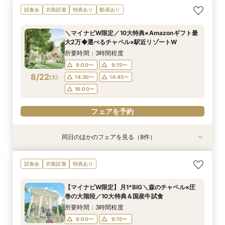
【初めての見学にオススメ】見積りまでしっかり
【遠方の方◎オンライン相談会】スマホで簡単！
【10名～会食プラン】貸切邸宅で叶える少人数ウ
【フォト・ベビー服選べる特典有】安心マタニ
試食会
衣装試着
特典あり
動画あり
相談★全館見学
豪華5大特典付き
エディング相談会
ティ相談会
所要時間：3時間程度
所要時間：1時間程度
所要時間：3時間程度
所要時間：3時間程度
＼マイナビW限定／10大特典×Amazonギフト最
11:00〜
11:00〜
11:00〜
11:00〜
12:00〜
13:00〜
12:00〜
12:00〜
大2万◆選べるチャペル×駅近リゾートW
8/21
8/21
8/21
8/21
(
(
(
(
金
金
金
金
)
)
)
)
14:00〜
14:00〜
14:00〜
14:00〜
16:00〜
16:00〜
16:00〜
16:00〜
所要時間：3時間程度
18:00〜
18:00〜
18:00〜
18:00〜
9:00〜
9:15〜
8/22
(
土
)
14:30〜
14:45〜
フェアを予約
フェアを予約
フェアを予約
フェアを予約
18:00〜
フェアを予約
同日のほかのフェアを見る（8件）
試食会
試食会
試食会
特典あり
試食会
特典あり
試食会
試食会
特典あり
特典あり
特典あり
特典あり
特典あり
特典あり
動画あり
＜初めての式場見学＞心躍る花嫁の第一歩♪ゆっ
【特別婚】マタニティ婚＆パパママキッズ婚に◎
【料理重視の方◎】シェフ渾身コース試食＆おも
【60分クイックフェア】会場見学＆相談会*初見
【全館OK】大切な”ペット”と過ごす挙式＆披露
【遠方の方◎オンライン相談会】スマホで簡単！
【10名～会食プラン】貸切邸宅で叶える少人数ウ
【カメラマン指名可】テーマ設定で叶える充実の
試食会
衣装試着
特典あり
たり相談＆見学会
準備安心相談会*
てなし料理特典
学にも◎
宴フェア
豪華5大特典付き
エディング相談会
フォト婚フェア
所要時間：3時間程度
所要時間：3時間程度
所要時間：3時間程度
所要時間：1時間程度
所要時間：3時間程度
所要時間：1時間程度
所要時間：3時間程度
所要時間：2時間30分程度
【マイナビW限定】月1*BIG＼森のチャペル×圧
9:00〜
9:00〜
9:00〜
9:00〜
9:00〜
9:00〜
9:00〜
9:00〜
9:15〜
9:15〜
9:15〜
9:15〜
9:15〜
9:15〜
9:15〜
9:15〜
巻の大階段／10大特典＆国産牛試食
8/22
8/22
8/22
8/22
8/22
8/22
8/22
8/22
(
(
(
(
(
(
(
(
土
土
土
土
土
土
土
土
)
)
)
)
)
)
)
)
14:30〜
14:30〜
14:30〜
14:30〜
14:30〜
14:30〜
14:30〜
14:15〜
14:45〜
14:45〜
14:45〜
14:45〜
14:45〜
14:45〜
14:30〜
14:45〜
所要時間：3時間程度
18:00〜
18:00〜
18:00〜
18:00〜
18:00〜
18:00〜
18:00〜
18:00〜
9:00〜
9:15〜