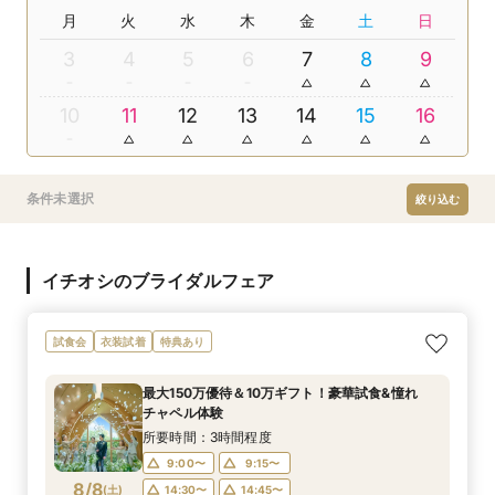
月
火
水
木
金
土
日
3
4
5
6
7
8
9
10
11
12
13
14
15
16
条件未選択
絞り込む
イチオシのブライダルフェア
試食会
衣装試着
特典あり
最大150万優待＆10万ギフト！豪華試食&憧れ
チャペル体験
所要時間：3時間程度
9:00〜
9:15〜
8/8
(
土
)
14:30〜
14:45〜