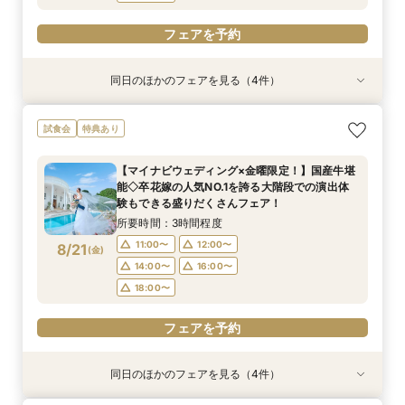
フェアを予約
同日のほかのフェアを見る（4件）
試食会
特典あり
試食会
試食会
特典あり
特典あり
特典あり
【初めての見学にオススメ】見積りまでしっかり
【遠方の方◎オンライン相談会】スマホで簡単！
【10名～会食プラン】貸切邸宅で叶える少人数ウ
【フォト・ベビー服選べる特典有】安心マタニ
試食会
特典あり
相談★全館見学
豪華5大特典付き
エディング相談会
ティ相談会
所要時間：3時間程度
所要時間：1時間程度
所要時間：3時間程度
所要時間：3時間程度
【マイナビウェディング×金曜限定！】国産牛堪
11:00〜
11:00〜
11:00〜
11:00〜
12:00〜
13:00〜
12:00〜
12:00〜
能◇卒花嫁の人気NO.1を誇る大階段での演出体
8/20
8/20
8/20
8/20
験もできる盛りだくさんフェア！
(
(
(
(
木
木
木
木
)
)
)
)
14:00〜
14:00〜
14:00〜
14:00〜
16:00〜
16:00〜
16:00〜
16:00〜
所要時間：3時間程度
18:00〜
18:00〜
18:00〜
18:00〜
11:00〜
12:00〜
8/21
(
金
)
フェアを予約
フェアを予約
フェアを予約
フェアを予約
14:00〜
16:00〜
18:00〜
フェアを予約
同日のほかのフェアを見る（4件）
試食会
特典あり
試食会
試食会
特典あり
特典あり
特典あり