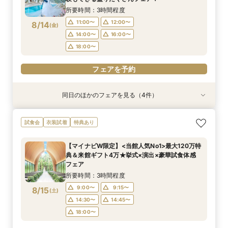
所要時間：3時間程度
18:00〜
18:00〜
18:00〜
18:00〜
11:00〜
12:00〜
8/14
(
金
)
フェアを予約
フェアを予約
フェアを予約
フェアを予約
14:00〜
16:00〜
18:00〜
フェアを予約
同日のほかのフェアを見る（4件）
試食会
特典あり
試食会
試食会
特典あり
特典あり
特典あり
【初めての見学にオススメ】見積りまでしっかり
【遠方の方◎オンライン相談会】スマホで簡単！
【10名～会食プラン】貸切邸宅で叶える少人数ウ
【フォト・ベビー服選べる特典有】安心マタニ
試食会
衣装試着
特典あり
相談★全館見学
豪華5大特典付き
エディング相談会
ティ相談会
所要時間：3時間程度
所要時間：1時間程度
所要時間：3時間程度
所要時間：3時間程度
【マイナビW限定】<当館人気No1>最大120万特
11:00〜
11:00〜
11:00〜
11:00〜
12:00〜
13:00〜
12:00〜
12:00〜
典＆来館ギフト4万★挙式×演出×豪華試食体感
8/14
8/14
8/14
8/14
フェア
(
(
(
(
金
金
金
金
)
)
)
)
14:00〜
14:00〜
14:00〜
14:00〜
16:00〜
16:00〜
16:00〜
16:00〜
所要時間：3時間程度
18:00〜
18:00〜
18:00〜
18:00〜
9:00〜
9:15〜
8/15
(
土
)
フェアを予約
フェアを予約
フェアを予約
フェアを予約
14:30〜
14:45〜
18:00〜