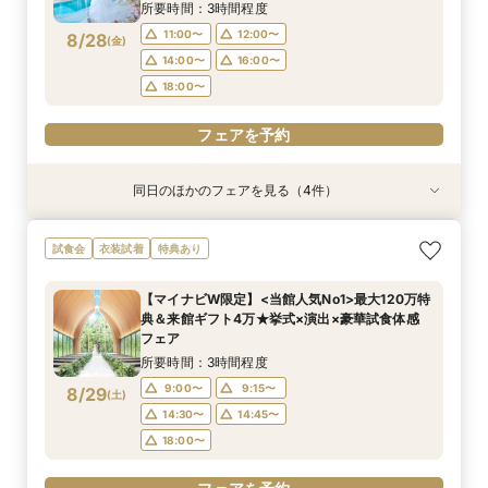
所要時間：3時間程度
18:00〜
18:00〜
18:00〜
18:00〜
11:00〜
12:00〜
8/28
(
金
)
フェアを予約
フェアを予約
フェアを予約
フェアを予約
14:00〜
16:00〜
18:00〜
フェアを予約
同日のほかのフェアを見る（4件）
試食会
特典あり
試食会
試食会
特典あり
特典あり
特典あり
【初めての見学にオススメ】見積りまでしっかり
【遠方の方◎オンライン相談会】スマホで簡単！
【10名～会食プラン】貸切邸宅で叶える少人数ウ
【フォト・ベビー服選べる特典有】安心マタニ
試食会
衣装試着
特典あり
相談★全館見学
豪華5大特典付き
エディング相談会
ティ相談会
所要時間：3時間程度
所要時間：1時間程度
所要時間：3時間程度
所要時間：3時間程度
【マイナビW限定】<当館人気No1>最大120万特
11:00〜
11:00〜
11:00〜
11:00〜
12:00〜
13:00〜
12:00〜
12:00〜
典＆来館ギフト4万★挙式×演出×豪華試食体感
8/28
8/28
8/28
8/28
フェア
(
(
(
(
金
金
金
金
)
)
)
)
14:00〜
14:00〜
14:00〜
14:00〜
16:00〜
16:00〜
16:00〜
16:00〜
所要時間：3時間程度
18:00〜
18:00〜
18:00〜
18:00〜
9:00〜
9:15〜
8/29
(
土
)
フェアを予約
フェアを予約
フェアを予約
フェアを予約
14:30〜
14:45〜
18:00〜