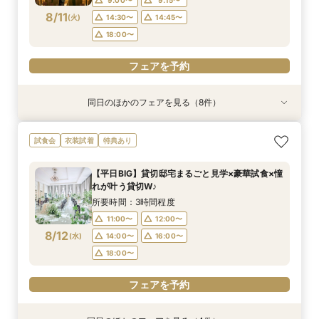
8/11
(
火
)
14:30〜
14:45〜
フェアを予約
フェアを予約
フェアを予約
フェアを予約
フェアを予約
フェアを予約
フェアを予約
フェアを予約
18:00〜
フェアを予約
同日のほかのフェアを見る（8件）
試食会
試食会
試食会
特典あり
試食会
特典あり
試食会
試食会
特典あり
特典あり
特典あり
特典あり
特典あり
特典あり
動画あり
＜初めての式場見学＞心躍る花嫁の第一歩♪ゆっ
【特別婚】マタニティ婚＆パパママキッズ婚に◎
【料理重視の方◎】シェフ渾身コース試食＆おも
【60分クイックフェア】会場見学＆相談会*初見
【全館OK】大切な”ペット”と過ごす挙式＆披露
【遠方の方◎オンライン相談会】スマホで簡単！
【10名～会食プラン】貸切邸宅で叶える少人数ウ
【カメラマン指名可】テーマ設定で叶える充実の
試食会
衣装試着
特典あり
たり相談＆見学会
準備安心相談会*
てなし料理特典
学にも◎
宴フェア
豪華5大特典付き
エディング相談会
フォト婚フェア
所要時間：3時間程度
所要時間：3時間程度
所要時間：3時間程度
所要時間：1時間程度
所要時間：3時間程度
所要時間：1時間程度
所要時間：3時間程度
所要時間：2時間30分程度
【平日BIG】貸切邸宅まるごと見学×豪華試食×憧
9:00〜
9:00〜
9:00〜
9:00〜
9:00〜
9:00〜
9:00〜
9:00〜
9:15〜
9:15〜
9:15〜
9:15〜
9:15〜
9:15〜
9:15〜
9:15〜
れが叶う貸切W♪
8/11
8/11
8/11
8/11
8/11
8/11
8/11
8/11
(
(
(
(
(
(
(
(
火
火
火
火
火
火
火
火
)
)
)
)
)
)
)
)
14:30〜
14:30〜
14:30〜
14:30〜
14:30〜
14:30〜
14:30〜
14:15〜
14:45〜
14:45〜
14:45〜
14:45〜
14:45〜
14:45〜
14:30〜
14:45〜
所要時間：3時間程度
18:00〜
18:00〜
18:00〜
18:00〜
18:00〜
18:00〜
18:00〜
18:00〜
11:00〜
12:00〜
8/12
(
水
)
14:00〜
16:00〜
フェアを予約
フェアを予約
フェアを予約
フェアを予約
フェアを予約
フェアを予約
フェアを予約
フェアを予約
18:00〜
フェアを予約