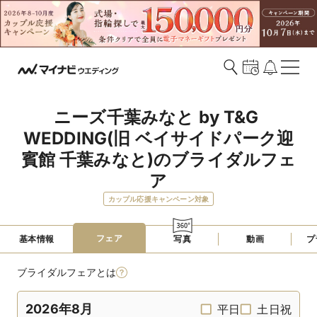
ニーズ千葉みなと by T&G 
WEDDING(旧 ベイサイドパーク迎
賓館 千葉みなと)のブライダルフェ
ア
カップル応援キャンペーン対象
フェア
基本情報
写真
動画
プ
ブライダルフェアとは
2026年8月
平日
土日祝