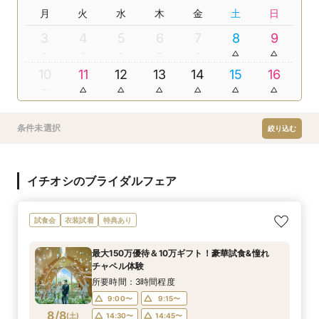
月
火
水
木
金
土
日
3
4
5
6
7
8
9
10
11
12
13
14
15
16
条件未選択
絞り込む
イチオシのブライダルフェア
試食会
衣装試着
特典あり
最大150万優待＆10万ギフト！豪華試食&憧れ
チャペル体験
所要時間：3時間程度
9:00〜
9:15〜
8/8
(
土
)
14:30〜
14:45〜