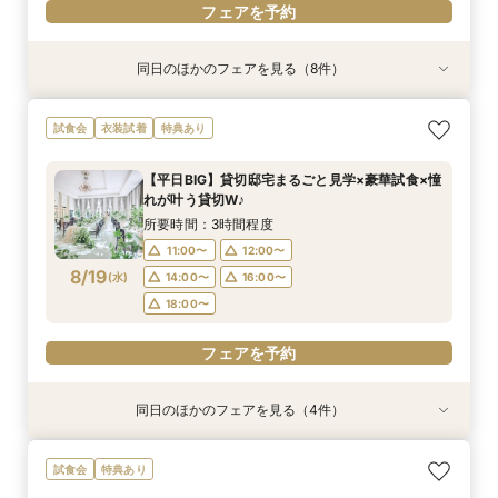
フェアを予約
同日のほかのフェアを見る（8件）
試食会
試食会
試食会
特典あり
試食会
特典あり
試食会
試食会
特典あり
特典あり
特典あり
特典あり
特典あり
特典あり
動画あり
＜初めての式場見学＞心躍る花嫁の第一歩♪ゆっ
【特別婚】マタニティ婚＆パパママキッズ婚に◎
【料理重視の方◎】シェフ渾身コース試食＆おも
【60分クイックフェア】会場見学＆相談会*初見
【全館OK】大切な”ペット”と過ごす挙式＆披露
【遠方の方◎オンライン相談会】スマホで簡単！
【10名～会食プラン】貸切邸宅で叶える少人数ウ
【カメラマン指名可】テーマ設定で叶える充実の
試食会
衣装試着
特典あり
たり相談＆見学会
準備安心相談会*
てなし料理特典
学にも◎
宴フェア
豪華5大特典付き
エディング相談会
フォト婚フェア
所要時間：3時間程度
所要時間：3時間程度
所要時間：3時間程度
所要時間：1時間程度
所要時間：3時間程度
所要時間：1時間程度
所要時間：3時間程度
所要時間：2時間30分程度
【平日BIG】貸切邸宅まるごと見学×豪華試食×憧
9:00〜
9:00〜
9:00〜
9:00〜
9:00〜
9:00〜
9:00〜
9:00〜
9:15〜
9:15〜
9:15〜
9:15〜
9:15〜
9:15〜
9:15〜
9:15〜
れが叶う貸切W♪
8/16
8/16
8/16
8/16
8/16
8/16
8/16
8/16
(
(
(
(
(
(
(
(
日
日
日
日
日
日
日
日
)
)
)
)
)
)
)
)
14:30〜
14:30〜
14:30〜
14:30〜
14:30〜
14:30〜
14:30〜
14:15〜
14:45〜
14:45〜
14:45〜
14:45〜
14:45〜
14:45〜
14:30〜
14:45〜
所要時間：3時間程度
18:00〜
18:00〜
18:00〜
18:00〜
18:00〜
18:00〜
18:00〜
18:00〜
11:00〜
12:00〜
8/19
(
水
)
14:00〜
16:00〜
フェアを予約
フェアを予約
フェアを予約
フェアを予約
フェアを予約
フェアを予約
フェアを予約
フェアを予約
18:00〜
フェアを予約
同日のほかのフェアを見る（4件）
試食会
特典あり
試食会
試食会
特典あり
特典あり
特典あり
【初めての見学にオススメ】見積りまでしっかり
【遠方の方◎オンライン相談会】スマホで簡単！
【10名～会食プラン】貸切邸宅で叶える少人数ウ
【フォト・ベビー服選べる特典有】安心マタニ
試食会
特典あり
相談★全館見学
豪華5大特典付き
エディング相談会
ティ相談会