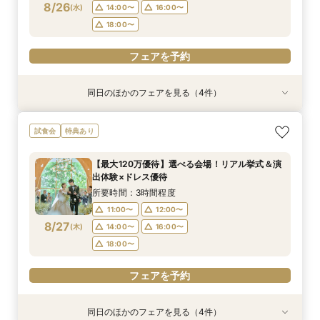
8/26
(
水
)
14:00〜
16:00〜
フェアを予約
フェアを予約
フェアを予約
フェアを予約
フェアを予約
フェアを予約
フェアを予約
フェアを予約
18:00〜
フェアを予約
同日のほかのフェアを見る（4件）
試食会
特典あり
試食会
試食会
特典あり
特典あり
特典あり
【初めての見学にオススメ】見積りまでしっかり
【遠方の方◎オンライン相談会】スマホで簡単！
【10名～会食プラン】貸切邸宅で叶える少人数ウ
【フォト・ベビー服選べる特典有】安心マタニ
試食会
特典あり
相談★全館見学
豪華5大特典付き
エディング相談会
ティ相談会
所要時間：3時間程度
所要時間：1時間程度
所要時間：3時間程度
所要時間：3時間程度
【最大120万優待】選べる会場！リアル挙式＆演
11:00〜
11:00〜
11:00〜
11:00〜
12:00〜
13:00〜
12:00〜
12:00〜
出体験×ドレス優待
8/26
8/26
8/26
8/26
(
(
(
(
水
水
水
水
)
)
)
)
14:00〜
14:00〜
14:00〜
14:00〜
16:00〜
16:00〜
16:00〜
16:00〜
所要時間：3時間程度
18:00〜
18:00〜
18:00〜
18:00〜
11:00〜
12:00〜
8/27
(
木
)
14:00〜
16:00〜
フェアを予約
フェアを予約
フェアを予約
フェアを予約
18:00〜
フェアを予約
同日のほかのフェアを見る（4件）
試食会
特典あり
試食会
試食会
特典あり
特典あり
特典あり