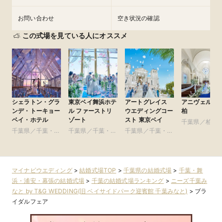
お問い合わせ
空き状況の確認
この式場を見ている人にオススメ
シェラトン・グラ
東京ベイ舞浜ホテ
アートグレイス
アニヴェルセ
ンデ・トーキョー
ル ファーストリ
ウエディングコー
柏
ベイ・ホテル
ゾート
スト 東京ベイ
千葉県／柏・
千葉県／千葉・舞
千葉県／千葉・舞
千葉県／千葉・舞
田・房総・そ
浜・浦安・幕張
浜・浦安・幕張
浜・浦安・幕張
マイナビウエディング
>
結婚式場TOP
>
千葉県の結婚式場
>
千葉・舞
浜・浦安・幕張の結婚式場
>
千葉の結婚式場ランキング
>
ニーズ千葉み
なと by T&G WEDDING(旧 ベイサイドパーク迎賓館 千葉みなと)
>
ブラ
イダルフェア