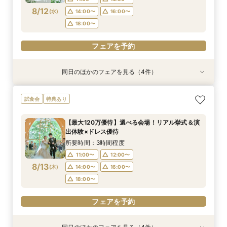
8/12
(
水
)
14:00〜
16:00〜
フェアを予約
フェアを予約
フェアを予約
フェアを予約
フェアを予約
フェアを予約
フェアを予約
フェアを予約
18:00〜
フェアを予約
同日のほかのフェアを見る（4件）
試食会
特典あり
試食会
試食会
特典あり
特典あり
特典あり
【初めての見学にオススメ】見積りまでしっかり
【遠方の方◎オンライン相談会】スマホで簡単！
【10名～会食プラン】貸切邸宅で叶える少人数ウ
【フォト・ベビー服選べる特典有】安心マタニ
試食会
特典あり
相談★全館見学
豪華5大特典付き
エディング相談会
ティ相談会
所要時間：3時間程度
所要時間：1時間程度
所要時間：3時間程度
所要時間：3時間程度
【最大120万優待】選べる会場！リアル挙式＆演
11:00〜
11:00〜
11:00〜
11:00〜
12:00〜
13:00〜
12:00〜
12:00〜
出体験×ドレス優待
8/12
8/12
8/12
8/12
(
(
(
(
水
水
水
水
)
)
)
)
14:00〜
14:00〜
14:00〜
14:00〜
16:00〜
16:00〜
16:00〜
16:00〜
所要時間：3時間程度
18:00〜
18:00〜
18:00〜
18:00〜
11:00〜
12:00〜
8/13
(
木
)
14:00〜
16:00〜
フェアを予約
フェアを予約
フェアを予約
フェアを予約
18:00〜
フェアを予約