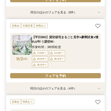
同日のほかのフェアを見る（8件）
試食会
試食会
試食会
特典あり
試食会
特典あり
試食会
試食会
特典あり
特典あり
特典あり
特典あり
特典あり
特典あり
動画あり
＜初めての式場見学＞心躍る花嫁の第一歩♪ゆっ
【特別婚】マタニティ婚＆パパママキッズ婚に◎
【料理重視の方◎】シェフ渾身コース試食＆おも
【60分クイックフェア】会場見学＆相談会*初見
【全館OK】大切な”ペット”と過ごす挙式＆披露
【遠方の方◎オンライン相談会】スマホで簡単！
【10名～会食プラン】貸切邸宅で叶える少人数ウ
【カメラマン指名可】テーマ設定で叶える充実の
試食会
衣装試着
特典あり
たり相談＆見学会
準備安心相談会*
てなし料理特典
学にも◎
宴フェア
豪華5大特典付き
エディング相談会
フォト婚フェア
所要時間：3時間程度
所要時間：3時間程度
所要時間：3時間程度
所要時間：1時間程度
所要時間：3時間程度
所要時間：1時間程度
所要時間：3時間程度
所要時間：2時間30分程度
【平日BIG】貸切邸宅まるごと見学×豪華試食×憧
9:00〜
9:00〜
9:00〜
9:00〜
9:00〜
9:00〜
9:00〜
9:00〜
9:15〜
9:15〜
9:15〜
9:15〜
9:15〜
9:15〜
9:15〜
9:15〜
れが叶う貸切W♪
8/30
8/30
8/30
8/30
8/30
8/30
8/30
8/30
(
(
(
(
(
(
(
(
日
日
日
日
日
日
日
日
)
)
)
)
)
)
)
)
14:30〜
14:30〜
14:30〜
14:30〜
14:30〜
14:30〜
14:30〜
14:15〜
14:45〜
14:45〜
14:45〜
14:45〜
14:45〜
14:45〜
14:30〜
14:45〜
所要時間：3時間程度
18:00〜
18:00〜
18:00〜
18:00〜
18:00〜
18:00〜
18:00〜
18:00〜
11:00〜
12:00〜
9/2
(
水
)
14:00〜
16:00〜
フェアを予約
フェアを予約
フェアを予約
フェアを予約
フェアを予約
フェアを予約
フェアを予約
フェアを予約
18:00〜
フェアを予約
同日のほかのフェアを見る（4件）
試食会
特典あり
試食会
試食会
特典あり
特典あり
特典あり
【初めての見学にオススメ】見積りまでしっかり
【遠方の方◎オンライン相談会】スマホで簡単！
【10名～会食プラン】貸切邸宅で叶える少人数ウ
【フォト・ベビー服選べる特典有】安心マタニ
試食会
特典あり
相談★全館見学
豪華5大特典付き
エディング相談会
ティ相談会
所要時間：3時間程度
所要時間：1時間程度
所要時間：3時間程度
所要時間：3時間程度