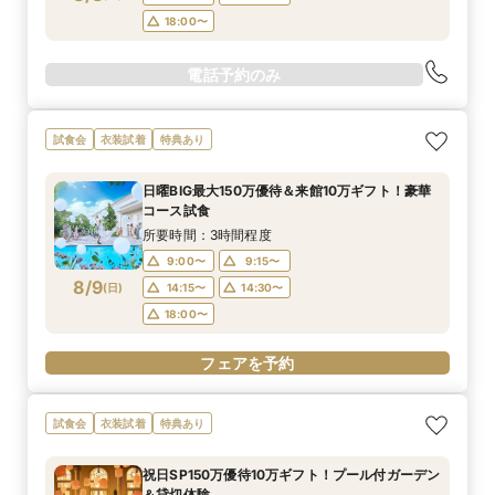
18:00〜
電話予約のみ
試食会
衣装試着
特典あり
日曜BIG最大150万優待＆来館10万ギフト！豪華
コース試食
所要時間：3時間程度
9:00〜
9:15〜
8/9
(
日
)
14:15〜
14:30〜
18:00〜
フェアを予約
試食会
衣装試着
特典あり
祝日SP150万優待10万ギフト！プール付ガーデン
＆貸切体験