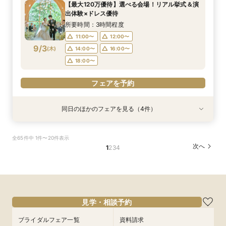
【最大120万優待】選べる会場！リアル挙式＆演
11:00〜
11:00〜
11:00〜
11:00〜
12:00〜
13:00〜
12:00〜
12:00〜
出体験×ドレス優待
9/2
9/2
9/2
9/2
(
(
(
(
水
水
水
水
)
)
)
)
14:00〜
14:00〜
14:00〜
14:00〜
16:00〜
16:00〜
16:00〜
16:00〜
所要時間：3時間程度
18:00〜
18:00〜
18:00〜
18:00〜
11:00〜
12:00〜
9/3
(
木
)
14:00〜
16:00〜
フェアを予約
フェアを予約
フェアを予約
フェアを予約
18:00〜
フェアを予約
同日のほかのフェアを見る（4件）
試食会
特典あり
試食会
試食会
特典あり
特典あり
特典あり
【初めての見学にオススメ】見積りまでしっかり
【遠方の方◎オンライン相談会】スマホで簡単！
【10名～会食プラン】貸切邸宅で叶える少人数ウ
【フォト・ベビー服選べる特典有】安心マタニ
全65件中 1件〜20件表示
相談★全館見学
豪華5大特典付き
エディング相談会
ティ相談会
次へ
1
2
3
4
所要時間：3時間程度
所要時間：1時間程度
所要時間：3時間程度
所要時間：3時間程度
11:00〜
11:00〜
11:00〜
11:00〜
12:00〜
13:00〜
12:00〜
12:00〜
9/3
9/3
9/3
9/3
(
(
(
(
木
木
木
木
)
)
)
)
14:00〜
14:00〜
14:00〜
14:00〜
16:00〜
16:00〜
16:00〜
16:00〜
18:00〜
18:00〜
18:00〜
18:00〜
見学・相談予約
フェアを予約
フェアを予約
フェアを予約
フェアを予約
ブライダルフェア一覧
資料請求