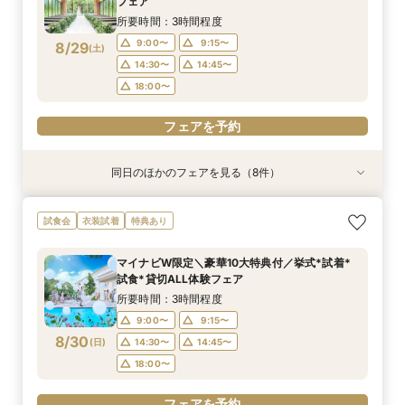
8/28
8/28
8/28
8/28
フェア
(
(
(
(
金
金
金
金
)
)
)
)
14:00〜
14:00〜
14:00〜
14:00〜
16:00〜
16:00〜
16:00〜
16:00〜
所要時間：3時間程度
18:00〜
18:00〜
18:00〜
18:00〜
9:00〜
9:15〜
8/29
(
土
)
フェアを予約
フェアを予約
フェアを予約
フェアを予約
14:30〜
14:45〜
18:00〜
フェアを予約
同日のほかのフェアを見る（8件）
試食会
試食会
試食会
特典あり
試食会
特典あり
試食会
試食会
特典あり
特典あり
特典あり
特典あり
特典あり
特典あり
動画あり
＜初めての式場見学＞心躍る花嫁の第一歩♪ゆっ
【特別婚】マタニティ婚＆パパママキッズ婚に◎
【料理重視の方◎】シェフ渾身コース試食＆おも
【60分クイックフェア】会場見学＆相談会*初見
【全館OK】大切な”ペット”と過ごす挙式＆披露
【遠方の方◎オンライン相談会】スマホで簡単！
【10名～会食プラン】貸切邸宅で叶える少人数ウ
【カメラマン指名可】テーマ設定で叶える充実の
試食会
衣装試着
特典あり
たり相談＆見学会
準備安心相談会*
てなし料理特典
学にも◎
宴フェア
豪華5大特典付き
エディング相談会
フォト婚フェア
所要時間：3時間程度
所要時間：3時間程度
所要時間：3時間程度
所要時間：1時間程度
所要時間：3時間程度
所要時間：1時間程度
所要時間：3時間程度
所要時間：2時間30分程度
マイナビW限定＼豪華10大特典付／挙式*試着*
9:00〜
9:00〜
9:00〜
9:00〜
9:00〜
9:00〜
9:00〜
9:00〜
9:15〜
9:15〜
9:15〜
9:15〜
9:15〜
9:15〜
9:15〜
9:15〜
試食*貸切ALL体験フェア
8/29
8/29
8/29
8/29
8/29
8/29
8/29
8/29
(
(
(
(
(
(
(
(
土
土
土
土
土
土
土
土
)
)
)
)
)
)
)
)
14:30〜
14:30〜
14:30〜
14:30〜
14:30〜
14:30〜
14:30〜
14:15〜
14:45〜
14:45〜
14:45〜
14:45〜
14:45〜
14:45〜
14:30〜
14:45〜
所要時間：3時間程度
18:00〜
18:00〜
18:00〜
18:00〜
18:00〜
18:00〜
18:00〜
18:00〜
9:00〜
9:15〜
8/30
(
日
)
14:30〜
14:45〜
フェアを予約
フェアを予約
フェアを予約
フェアを予約
フェアを予約
フェアを予約
フェアを予約
フェアを予約
18:00〜
フェアを予約