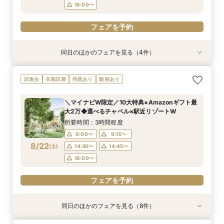
18:00〜
フェアを予約
同日のほかのフェアを見る（4件）
試食会
特典あり
試食会
試食会
特典あり
特典あり
特典あり
【初めての見学にオススメ】見積りまでしっかり
【遠方の方◎オンライン相談会】スマホで簡単！
【10名～会食プラン】貸切邸宅で叶える少人数ウ
【フォト・ベビー服選べる特典有】安心マタニ
試食会
衣装試着
特典あり
動画あり
相談★全館見学
豪華5大特典付き
エディング相談会
ティ相談会
所要時間：3時間程度
所要時間：1時間程度
所要時間：3時間程度
所要時間：3時間程度
＼マイナビW限定／10大特典×Amazonギフト最
11:00〜
11:00〜
11:00〜
11:00〜
12:00〜
13:00〜
12:00〜
12:00〜
大2万◆選べるチャペル×駅近リゾートW
8/21
8/21
8/21
8/21
(
(
(
(
金
金
金
金
)
)
)
)
14:00〜
14:00〜
14:00〜
14:00〜
16:00〜
16:00〜
16:00〜
16:00〜
所要時間：3時間程度
18:00〜
18:00〜
18:00〜
18:00〜
9:00〜
9:15〜
8/22
(
土
)
14:30〜
14:45〜
フェアを予約
フェアを予約
フェアを予約
フェアを予約
18:00〜
フェアを予約
同日のほかのフェアを見る（8件）
試食会
試食会
試食会
特典あり
試食会
特典あり
試食会
試食会
特典あり
特典あり
特典あり
特典あり
特典あり
特典あり
動画あり