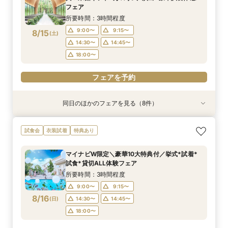
8/14
8/14
8/14
8/14
フェア
(
(
(
(
金
金
金
金
)
)
)
)
14:00〜
14:00〜
14:00〜
14:00〜
16:00〜
16:00〜
16:00〜
16:00〜
所要時間：3時間程度
18:00〜
18:00〜
18:00〜
18:00〜
9:00〜
9:15〜
8/15
(
土
)
フェアを予約
フェアを予約
フェアを予約
フェアを予約
14:30〜
14:45〜
18:00〜
フェアを予約
同日のほかのフェアを見る（8件）
試食会
試食会
試食会
特典あり
試食会
特典あり
試食会
試食会
特典あり
特典あり
特典あり
特典あり
特典あり
特典あり
動画あり
＜初めての式場見学＞心躍る花嫁の第一歩♪ゆっ
【特別婚】マタニティ婚＆パパママキッズ婚に◎
【料理重視の方◎】シェフ渾身コース試食＆おも
【60分クイックフェア】会場見学＆相談会*初見
【全館OK】大切な”ペット”と過ごす挙式＆披露
【遠方の方◎オンライン相談会】スマホで簡単！
【10名～会食プラン】貸切邸宅で叶える少人数ウ
【カメラマン指名可】テーマ設定で叶える充実の
試食会
衣装試着
特典あり
たり相談＆見学会
準備安心相談会*
てなし料理特典
学にも◎
宴フェア
豪華5大特典付き
エディング相談会
フォト婚フェア
所要時間：3時間程度
所要時間：3時間程度
所要時間：3時間程度
所要時間：1時間程度
所要時間：3時間程度
所要時間：1時間程度
所要時間：3時間程度
所要時間：2時間30分程度
マイナビW限定＼豪華10大特典付／挙式*試着*
9:00〜
9:00〜
9:00〜
9:00〜
9:00〜
9:00〜
9:00〜
9:00〜
9:15〜
9:15〜
9:15〜
9:15〜
9:15〜
9:15〜
9:15〜
9:15〜
試食*貸切ALL体験フェア
8/15
8/15
8/15
8/15
8/15
8/15
8/15
8/15
(
(
(
(
(
(
(
(
土
土
土
土
土
土
土
土
)
)
)
)
)
)
)
)
14:30〜
14:30〜
14:30〜
14:30〜
14:30〜
14:30〜
14:30〜
14:15〜
14:45〜
14:45〜
14:45〜
14:45〜
14:45〜
14:45〜
14:30〜
14:45〜
所要時間：3時間程度
18:00〜
18:00〜
18:00〜
18:00〜
18:00〜
18:00〜
18:00〜
18:00〜
9:00〜
9:15〜
8/16
(
日
)
14:30〜
14:45〜
フェアを予約
フェアを予約
フェアを予約
フェアを予約
フェアを予約
フェアを予約
フェアを予約
フェアを予約
18:00〜