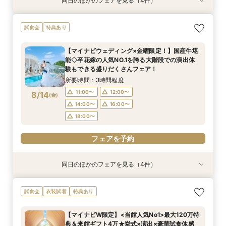
同日のほかのフェアを見る（4件）
試食会
特典あり
試食会
試食会
特典あり
特典あり
特典あり
【初めての見学にオススメ】見積りまでしっかり
【遠方の方◎オンライン相談会】スマホで簡単！
【10名～会食プラン】貸切邸宅で叶える少人数ウ
【フォト・ベビー服選べる特典有】安心マタニ
試食会
特典あり
相談★全館見学
豪華5大特典付き
エディング相談会
ティ相談会
所要時間：3時間程度
所要時間：1時間程度
所要時間：3時間程度
所要時間：3時間程度
【マイナビウェディング×金曜限定！】国産牛堪
11:00〜
11:00〜
11:00〜
11:00〜
12:00〜
13:00〜
12:00〜
12:00〜
能◇卒花嫁の人気NO.1を誇る大階段での演出体
8/13
8/13
8/13
8/13
験もできる盛りだくさんフェア！
(
(
(
(
木
木
木
木
)
)
)
)
14:00〜
14:00〜
14:00〜
14:00〜
16:00〜
16:00〜
16:00〜
16:00〜
所要時間：3時間程度
18:00〜
18:00〜
18:00〜
18:00〜
11:00〜
12:00〜
8/14
(
金
)
フェアを予約
フェアを予約
フェアを予約
フェアを予約
14:00〜
16:00〜
18:00〜
フェアを予約
同日のほかのフェアを見る（4件）
試食会
特典あり
試食会
試食会
特典あり
特典あり
特典あり
【初めての見学にオススメ】見積りまでしっかり
【遠方の方◎オンライン相談会】スマホで簡単！
【10名～会食プラン】貸切邸宅で叶える少人数ウ
【フォト・ベビー服選べる特典有】安心マタニ
試食会
衣装試着
特典あり
相談★全館見学
豪華5大特典付き
エディング相談会
ティ相談会
所要時間：3時間程度
所要時間：1時間程度
所要時間：3時間程度
所要時間：3時間程度
【マイナビW限定】<当館人気No1>最大120万特
11:00〜
11:00〜
11:00〜
11:00〜
12:00〜
13:00〜
12:00〜
12:00〜
典＆来館ギフト4万★挙式×演出×豪華試食体感