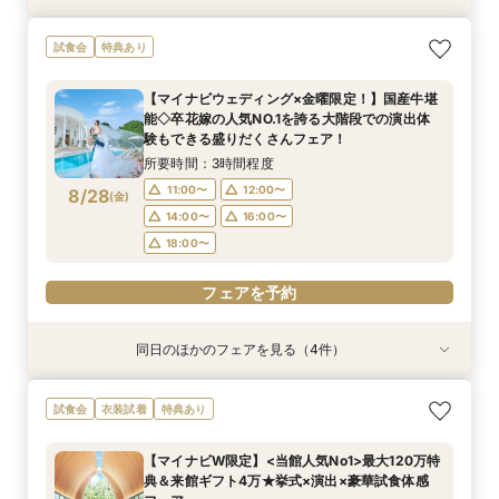
【初めての見学にオススメ】見積りまでしっかり
【遠方の方◎オンライン相談会】スマホで簡単！
【10名～会食プラン】貸切邸宅で叶える少人数ウ
【フォト・ベビー服選べる特典有】安心マタニ
試食会
特典あり
相談★全館見学
豪華5大特典付き
エディング相談会
ティ相談会
所要時間：3時間程度
所要時間：1時間程度
所要時間：3時間程度
所要時間：3時間程度
【マイナビウェディング×金曜限定！】国産牛堪
11:00〜
11:00〜
11:00〜
11:00〜
12:00〜
13:00〜
12:00〜
12:00〜
能◇卒花嫁の人気NO.1を誇る大階段での演出体
8/27
8/27
8/27
8/27
験もできる盛りだくさんフェア！
(
(
(
(
木
木
木
木
)
)
)
)
14:00〜
14:00〜
14:00〜
14:00〜
16:00〜
16:00〜
16:00〜
16:00〜
所要時間：3時間程度
18:00〜
18:00〜
18:00〜
18:00〜
11:00〜
12:00〜
8/28
(
金
)
フェアを予約
フェアを予約
フェアを予約
フェアを予約
14:00〜
16:00〜
18:00〜
フェアを予約
同日のほかのフェアを見る（4件）
試食会
特典あり
試食会
試食会
特典あり
特典あり
特典あり
【初めての見学にオススメ】見積りまでしっかり
【遠方の方◎オンライン相談会】スマホで簡単！
【10名～会食プラン】貸切邸宅で叶える少人数ウ
【フォト・ベビー服選べる特典有】安心マタニ
試食会
衣装試着
特典あり
相談★全館見学
豪華5大特典付き
エディング相談会
ティ相談会
所要時間：3時間程度
所要時間：1時間程度
所要時間：3時間程度
所要時間：3時間程度
【マイナビW限定】<当館人気No1>最大120万特
11:00〜
11:00〜
11:00〜
11:00〜
12:00〜
13:00〜
12:00〜
12:00〜
典＆来館ギフト4万★挙式×演出×豪華試食体感