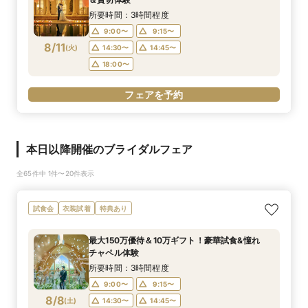
所要時間：3時間程度
9:00〜
9:15〜
8/11
(
火
)
14:30〜
14:45〜
18:00〜
フェアを予約
本日以降開催のブライダルフェア
全65件中 1件〜20件表示
試食会
衣装試着
特典あり
最大150万優待＆10万ギフト！豪華試食&憧れ
チャペル体験
所要時間：3時間程度
9:00〜
9:15〜
8/8
(
土
)
14:30〜
14:45〜