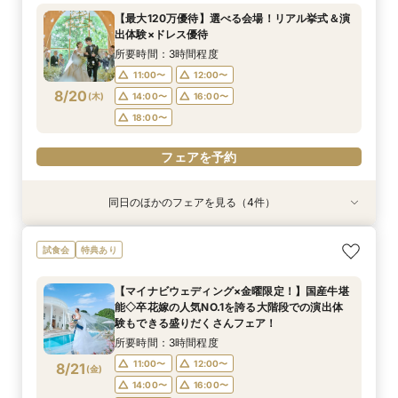
所要時間：3時間程度
所要時間：1時間程度
所要時間：3時間程度
所要時間：3時間程度
【最大120万優待】選べる会場！リアル挙式＆演
11:00〜
11:00〜
11:00〜
11:00〜
12:00〜
13:00〜
12:00〜
12:00〜
出体験×ドレス優待
8/19
8/19
8/19
8/19
(
(
(
(
水
水
水
水
)
)
)
)
14:00〜
14:00〜
14:00〜
14:00〜
16:00〜
16:00〜
16:00〜
16:00〜
所要時間：3時間程度
18:00〜
18:00〜
18:00〜
18:00〜
11:00〜
12:00〜
8/20
(
木
)
14:00〜
16:00〜
フェアを予約
フェアを予約
フェアを予約
フェアを予約
18:00〜
フェアを予約
同日のほかのフェアを見る（4件）
試食会
特典あり
試食会
試食会
特典あり
特典あり
特典あり
【初めての見学にオススメ】見積りまでしっかり
【遠方の方◎オンライン相談会】スマホで簡単！
【10名～会食プラン】貸切邸宅で叶える少人数ウ
【フォト・ベビー服選べる特典有】安心マタニ
試食会
特典あり
相談★全館見学
豪華5大特典付き
エディング相談会
ティ相談会
所要時間：3時間程度
所要時間：1時間程度
所要時間：3時間程度
所要時間：3時間程度
【マイナビウェディング×金曜限定！】国産牛堪
11:00〜
11:00〜
11:00〜
11:00〜
12:00〜
13:00〜
12:00〜
12:00〜
能◇卒花嫁の人気NO.1を誇る大階段での演出体
8/20
8/20
8/20
8/20
験もできる盛りだくさんフェア！
(
(
(
(
木
木
木
木
)
)
)
)
14:00〜
14:00〜
14:00〜
14:00〜
16:00〜
16:00〜
16:00〜
16:00〜
所要時間：3時間程度
18:00〜
18:00〜
18:00〜
18:00〜
11:00〜
12:00〜
8/21
(
金
)
フェアを予約
フェアを予約
フェアを予約
フェアを予約
14:00〜
16:00〜