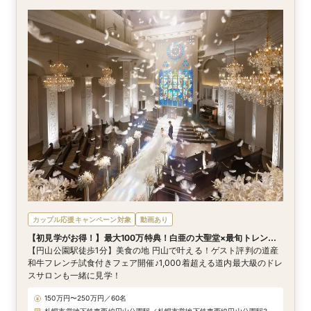
カップル応援キャンペーン対象
動画あり
【初見学がお得！】最大100万特典！白亜の大聖堂×最旬トレンド
ドレス
【円山公園駅徒歩1分】美食の地 円山で叶える！ゲスト評判の道産
和牛フレンチ試食付きフェア開催♪1,000着超える道内最大級のドレ
スサロンも一緒に見学！
150万円〜250万円／60名