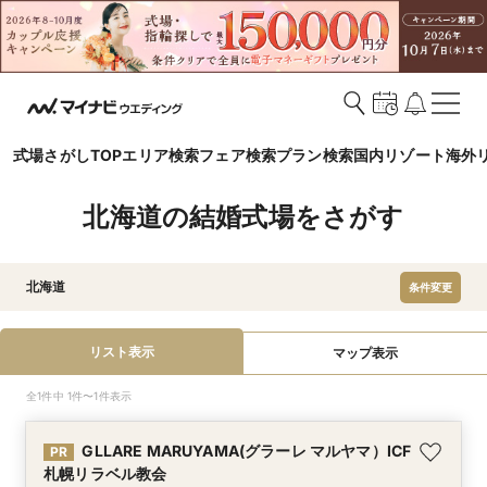
式場さがしTOP
エリア検索
フェア検索
プラン検索
国内リゾート
海外
北海道の結婚式場をさがす
北海道
条件変更
リスト表示
マップ表示
全1件中 1件〜1件表示
GLLARE MARUYAMA(グラーレ マルヤマ）ICF
PR
札幌リラベル教会