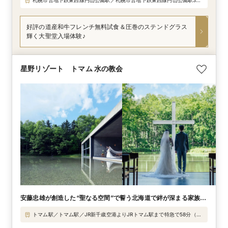
札幌市営地下鉄東西線円山公園駅／札幌市営地下鉄東西線円山公園駅3番
出口より徒歩1分 JR札幌駅よりタクシー・車で約10分 新千歳空港より円
山公園駅バスターミナル行き直通バス下車徒歩1分
好評の道産和牛フレンチ無料試食＆圧巻のステンドグラス
輝く大聖堂入場体験♪
星野リゾート トマム 水の教会
安藤忠雄が創造した“聖なる空間”で誓う北海道で絆が深まる家族旅
Wを
トマム駅／トマム駅／JR新千歳空港よりJRトマム駅まで特急で58分（南
千歳駅乗換）、JRトマム駅より無料送迎バスで5分、道東自動車道夕張IC