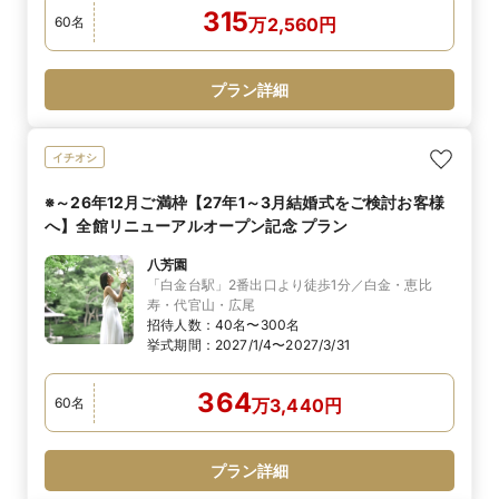
315
60
名
万
2,560
円
プラン詳細
イチオシ
※～26年12月ご満枠【27年1～3月結婚式をご検討お客様
へ】全館リニューアルオープン記念 プラン
八芳園
「白金台駅」2番出口より徒歩1分／白金・恵比
寿・代官山・広尾
招待人数：
40名〜300名
挙式期間：
2027/1/4〜2027/3/31
364
60
名
万
3,440
円
プラン詳細