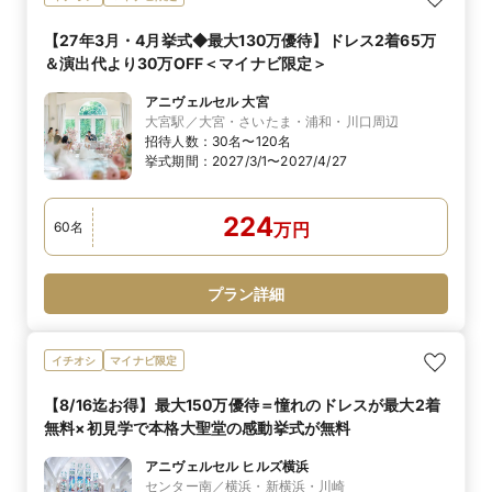
【27年3月・4月挙式◆最大130万優待】ドレス2着65万
＆演出代より30万OFF＜マイナビ限定＞
アニヴェルセル 大宮
大宮駅／大宮・さいたま・浦和・川口周辺
招待人数：
30名〜120名
挙式期間：
2027/3/1〜2027/4/27
224
60
名
万
円
プラン詳細
イチオシ
マイナビ限定
【8/16迄お得】最大150万優待＝憧れのドレスが最大2着
無料×初見学で本格大聖堂の感動挙式が無料
アニヴェルセル ヒルズ横浜
センター南／横浜・新横浜・川崎