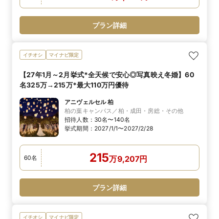
プラン詳細
イチオシ
マイナビ限定
【27年1月～2月挙式*全天候で安心◎写真映え冬婚】60
名325万→215万*最大110万円優待
アニヴェルセル 柏
柏の葉キャンパス／柏・成田・房総・その他
招待人数：
30名〜140名
挙式期間：
2027/1/1〜2027/2/28
215
60
名
万
9,207
円
プラン詳細
イチオシ
マイナビ限定