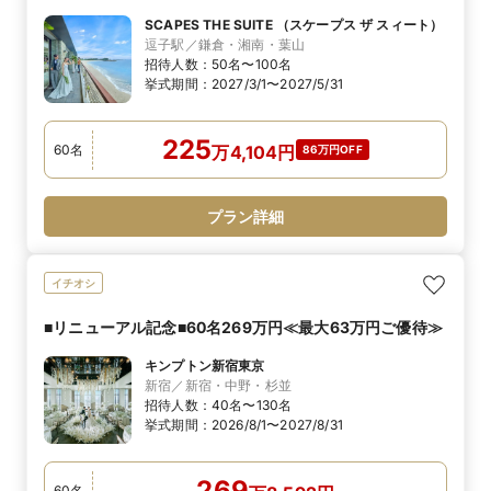
SCAPES THE SUITE （スケープス ザ スィート）
逗子駅／鎌倉・湘南・葉山
招待人数：
50名〜100名
挙式期間：
2027/3/1〜2027/5/31
225
60
名
万
4,104
円
86万円OFF
プラン詳細
イチオシ
■リニューアル記念■60名269万円≪最大63万円ご優待≫
キンプトン新宿東京
新宿／新宿・中野・杉並
招待人数：
40名〜130名
挙式期間：
2026/8/1〜2027/8/31
269
60
名