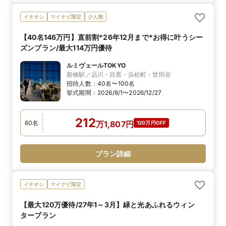
イチオシ
マイナビ限定
少人数
【40名146万円】直前割*26年12月まで*お得に叶うシー
ズンプラン/最大114万円優待
ルミヴェールTOKYO
新橋駅／品川・目黒・浜松町・世田谷
招待人数：
40名〜100名
挙式期間：
2026/8/1〜2026/12/27
212
60
名
万
1,807
円
120万円OFF
プラン詳細
イチオシ
マイナビ限定
【最大120万優待/27年1～3月】緑と光あふれるウィン
タープラン