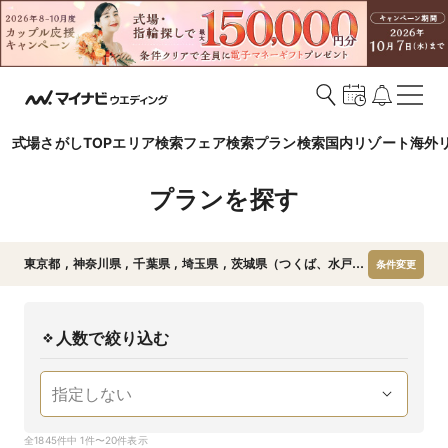
式場さがしTOP
エリア検索
フェア検索
プラン検索
国内リゾート
海外
プランを探す
東京都
,
神奈川県
,
千葉県
,
埼玉県
,
茨城県（つくば、水戸、
条件変更
土浦、鹿島ほか）
,
栃木県（宇都宮、小山、足利、那須ほ
か）
,
群馬県（高崎、前橋、伊勢崎、太田ほか）
人数で絞り込む
全1845件中 1件〜20件表示