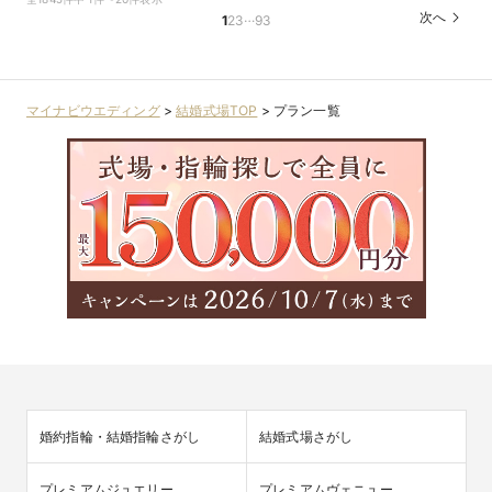
…
次へ
1
2
3
93
マイナビウエディング
>
結婚式場TOP
>
プラン一覧
婚約指輪・結婚指輪さがし
結婚式場さがし
プレミアムジュエリー
プレミアムヴェニュー