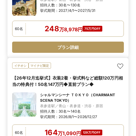
招待人数：
30名〜130名
挙式期間：
2027/4/1〜2027/5/31
248
60
名
万
8,978
円
75万円OFF
プラン詳細
イチオシ
マイナビ限定
【26年12月迄挙式】衣装2着・挙式料など総額120万円相
当の特典付！50名147万円◆直前プラン◆
シャルマンシーナ ＴＯＫＹＯ（CHARMANT
SCENA TOKYO）
表参道駅／青山・表参道・渋谷・原宿
招待人数：
30名〜140名
挙式期間：
2026/8/1〜2026/12/27
164
60
名
万
1,090
円
129万円OFF