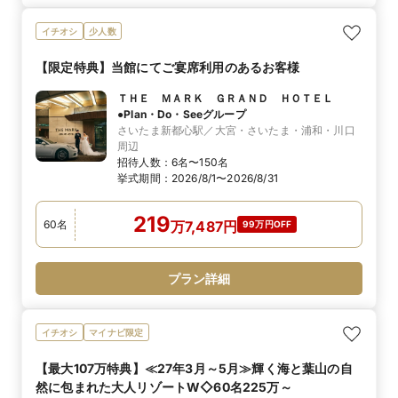
イチオシ
少人数
【限定特典】当館にてご宴席利用のあるお客様
ＴＨＥ ＭＡＲＫ ＧＲＡＮＤ ＨＯＴＥＬ
●Plan・Do・Seeグループ
さいたま新都心駅／大宮・さいたま・浦和・川口
周辺
招待人数：
6名〜150名
挙式期間：
2026/8/1〜2026/8/31
219
60
名
万
7,487
円
99万円OFF
プラン詳細
イチオシ
マイナビ限定
【最大107万特典】≪27年3月～5月≫輝く海と葉山の自
然に包まれた大人リゾートW◇60名225万～