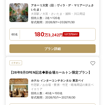
アネーリ大宮（旧：ヴィラ・デ・マリアージュさ
いたま）
大宮駅／大宮・さいたま・浦和・川口周辺
招待人数：
2名〜120名
挙式期間：
2026/9/1〜2026/11/30
180
60
名
万
3,242
円
127万円OFF
プラン詳細
イチオシ
【26年9月OPEN記念◆新会場カールトン限定プラン】
ホテル インターコンチネンタル 東京ベイ
竹芝駅／お台場・豊洲・竹芝・晴海周辺の東京ベ
イエリア
招待人数：
40名〜100名
挙式期間：
2026/10/1〜2027/6/30