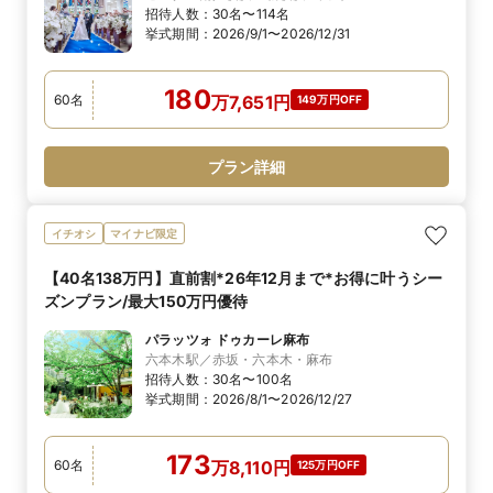
招待人数：
30名〜114名
挙式期間：
2026/9/1〜2026/12/31
180
60
名
万
7,651
円
149万円OFF
プラン詳細
イチオシ
マイナビ限定
【40名138万円】直前割*26年12月まで*お得に叶うシー
ズンプラン/最大150万円優待
パラッツォ ドゥカーレ麻布
六本木駅／赤坂・六本木・麻布
招待人数：
30名〜100名
挙式期間：
2026/8/1〜2026/12/27
173
60
名
万
8,110
円
125万円OFF