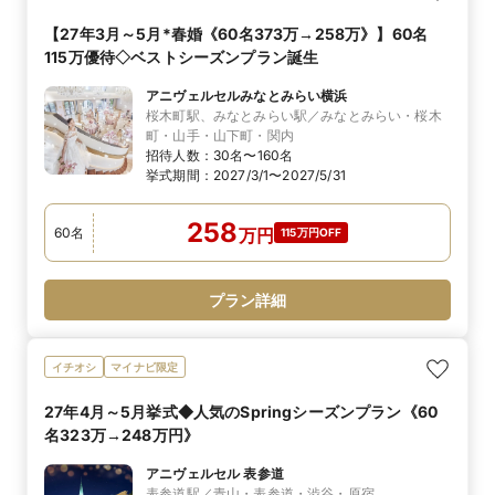
【27年3月～5月*春婚《60名373万→258万》】60名
115万優待◇ベストシーズンプラン誕生
アニヴェルセルみなとみらい横浜
桜木町駅、みなとみらい駅／みなとみらい・桜木
町・山手・山下町・関内
招待人数：
30名〜160名
挙式期間：
2027/3/1〜2027/5/31
258
60
名
万
円
115万円OFF
プラン詳細
イチオシ
マイナビ限定
27年4月～5月挙式◆人気のSpringシーズンプラン《60
名323万→248万円》
アニヴェルセル 表参道
表参道駅／青山・表参道・渋谷・原宿