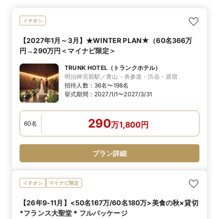
イチオシ
【2027年1月～3月】★WINTER PLAN★（60名366万
円→290万円＜マイナビ限定＞
TRUNK HOTEL（トランクホテル）
明治神宮前駅／青山・表参道・渋谷・原宿
招待人数：
36名〜198名
挙式期間：
2027/1/1〜2027/3/31
290
60
名
万
1,800
円
プラン詳細
イチオシ
マイナビ限定
【26年9-11月】<50名167万/60名180万>美食の秋×貸切
*フランス大聖堂＊フルパッケージ