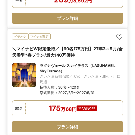
万
8,592
円
プラン詳細
イチオシ
マイナビ限定
＼マイナビW限定優待／【60名175万円】27年3～5月/全
天候型*春プラン/最大140万優待
ラグナヴェール スカイテラス（LAGUNAVEIL
SkyTerrace）
さいたま新都心駅／大宮・さいたま・浦和・川口
周辺
招待人数：
30名〜120名
挙式期間：
2027/3/1〜2027/5/31
175
60
名
万
68
円
141万円OFF
プラン詳細