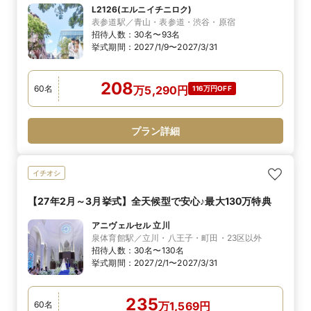
L2126(エルニイチニロク)
表参道駅／青山・表参道・渋谷・原宿
招待人数：
30名〜93名
挙式期間：
2027/1/9〜2027/3/31
208
60
名
万
5,290
円
116万円OFF
プラン詳細
イチオシ
【27年2月～3月挙式】全天候型で安心♪最大130万特典
アニヴェルセル 立川
泉体育館駅／立川・八王子・町田・23区以外
招待人数：
30名〜130名
挙式期間：
2027/2/1〜2027/3/31
235
60
名
万
1,569
円