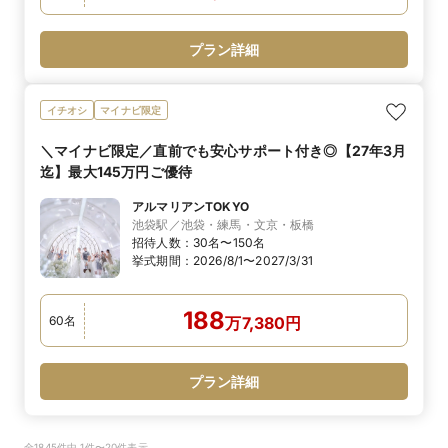
プラン詳細
イチオシ
マイナビ限定
＼マイナビ限定／直前でも安心サポート付き◎【27年3月
迄】最大145万円ご優待
アルマリアンTOKYO
池袋駅／池袋・練馬・文京・板橋
招待人数：
30名〜150名
挙式期間：
2026/8/1〜2027/3/31
188
60
名
万
7,380
円
プラン詳細
全1845件中 1件〜20件表示