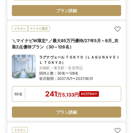
プラン詳細
イチオシ
マイナビ限定
＼マイナビW限定*／最大85万円優待/27年5月～8月_衣
装2点優待プラン（30～126名）
ラグナヴェール ＴＯＫＹＯ（ＬＡＧＵＮＡＶＥＩ
Ｌ ＴＯＫＹＯ）
京橋駅／東京駅・皇居周辺
招待人数：
30名〜126名
挙式期間：
2027/5/1〜2027/8/31
241
60
名
万
5,133
円
85万円OFF
プラン詳細
イチオシ