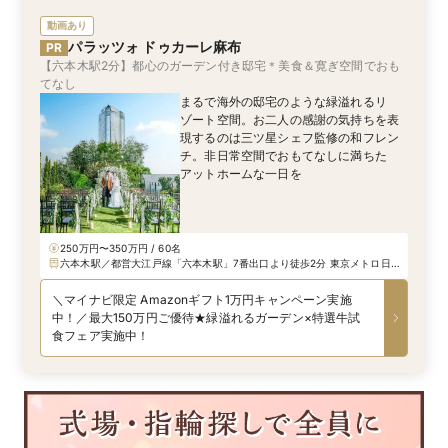
動画あり
パラッツォ ドゥカーレ麻布
PR
【六本木駅2分】都心のガーデン付き邸宅＊美食＆寛ぎ空間でおも
てなし
まるで海外の邸宅のような緑溢れるリ
ゾート空間。お二人の感謝の気持ちを表
現するのは三ツ星シェフ監修の和フレン
チ。非日常空間でおもてなしに満ちた
アットホームな一日を
250万円〜350万円 / 60名
六本木駅／都営大江戸線「六本木駅」7番出口より徒歩2分 東京メトロ日
比谷線「六本木駅」4a出口より、徒歩3分 千代田線「乃木坂駅」3番出口
より徒歩5分
＼マイナビ限定 Amazonギフト1万円キャンペーン実施
中！／最大150万円ご優待★緑溢れるガーデン×特選牛試
食フェア実施中！