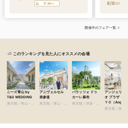
8/8
(
土
)
17:30〜
開催中のフェア一覧
このランキングを見た人にオススメの会場
ニーズ青山 by
アニヴェルセル
パラッツォ ドゥ
アンジェリオ
T&G WEDDING
表参道
カーレ麻布
オ プラザ ＴＯ
ＹＯ（Angelio
東京都／青山・表
東京都／青山・表
東京都／赤坂・六
au plaza
参道・渋谷・原宿
参道・渋谷・原宿
本木・麻布
東京都／東京
TOKYO）
皇居周辺