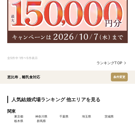
全5件中 1件〜5件表示
ランキングTOP
恵比寿
,
離乳食対応
条件変更
人気結婚式場ランキング 他エリアを見る
関東
東京都
神奈川県
千葉県
埼玉県
茨城県
栃木県
群馬県