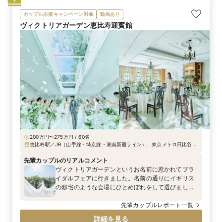
カップル応援キャンペーン対象
動画あり
ヴィクトリアガーデン恵比寿迎賓館
200万円〜275万円 / 60名
恵比寿駅／JR（山手線・埼京線・湘南新宿ライン）、東京メトロ日比谷線
恵比寿駅西口から徒歩3分
先輩カップルのリアルコメント
ヴィクトリアガーデンというお名前に惹かれてブラ
イダルフェアに行きました。名前の通りにイギリス
の邸宅のような会場にひとめぼれをして選びまし
た。
先輩カップルレポート一覧
詳細を見る