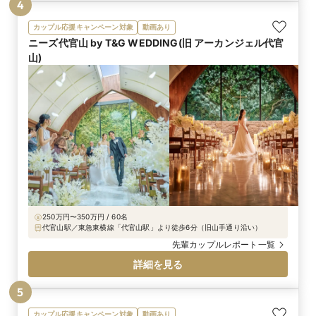
4
カップル応援キャンペーン対象
動画あり
ニーズ代官山 by T&G WEDDING(旧 アーカンジェル代官
山)
250万円〜350万円 / 60名
代官山駅／東急東横線「代官山駅」より徒歩6分（旧山手通り沿い）
先輩カップルレポート一覧
詳細を見る
5
カップル応援キャンペーン対象
動画あり