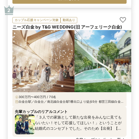
2
カップル応援キャンペーン対象
動画あり
ニーズ白金 by T&G WEDDING(旧 アーフェリーク白金)
300万円〜400万円 / 70名
白金台駅／白金台／南北線白金台駅1番出口より徒歩5分 都営三田線白金台
駅1番出口より徒歩5分 JR品川駅より車で10分、JR目黒駅より車で3分（外
苑西通り（プラチナ通り）沿い）
先輩カップルのリアルコメント
「３人での家族として新たな出発をみんなに見ても
らいたい！そして応援してほしい！」ということが
結婚式のコンセプトでした。そのため【出発】【家
族の絆】をテーマに、装飾やお料理などトータル