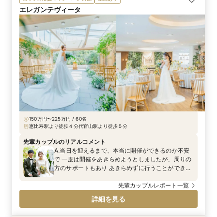
エレガンテヴィータ
150万円〜225万円 / 60名
恵比寿駅より徒歩４分代官山駅より徒歩５分
先輩カップルのリアルコメント
A.当日を迎えるまで、本当に開催ができるのか不安
で 一度は開催をあきらめようとしましたが、周りの
方のサポートもあり あきらめずに行うことができま
した。 あらためて、大切なつながりだということを
実感できた結婚式になりました。 家族にどんな人た
先輩カップルレポート一覧
ちと過ごしているのか少人数だからこそしっかりと
詳細を見る
紹介ができたのでよかったです。