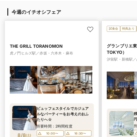
今週のイチオシフェア
試食会
特典あり
グランブリエ東京（
THE GRILL TORANOMON
TOKYO）
虎ノ門ヒルズ駅／赤坂・六本木・麻布
汐留駅・新橋駅／
ビュッフェスタイルでカジュア
残
ルなパーティーをお考えのおふ
たりへ☆
所要時間：2時間程度
10:00〜
16:30〜
8/8
(
土
)