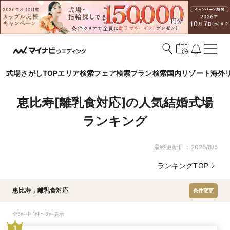
式場さがしTOP
エリア検索
フェア検索
プラン検索
国内リゾート
海外
恵比寿[離乳食対応]の人気結婚式場
ランキング
最終更新日：
2026/8/5
ランキングTOP
恵比寿
,
離乳食対応
条件変更
全5件中 1件〜5件表示
1