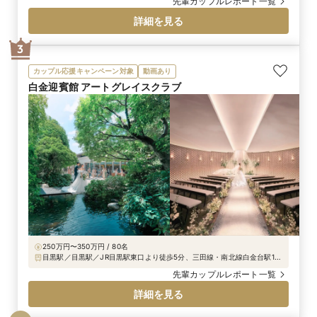
コーディネートをしていただきました。私たちは人
先輩カップルレポート一覧
前式にしたのですが、人前式の際に使う結婚証明書
詳細を見る
を新しい世界へ旅立つという意味を込めて地球儀に
したり、お料理にフラッグを立てたり細かなところ
3
までテーマに沿って結婚式を作り上げることが出来
ました
カップル応援キャンペーン対象
動画あり
白金迎賓館 アートグレイスクラブ
250万円〜350万円 / 80名
目黒駅／目黒駅／JR目黒駅東口より徒歩5分、三田線・南北線白金台駅1番
出口より徒歩5分、JR品川駅高輪口タクシー7分
先輩カップルレポート一覧
詳細を見る