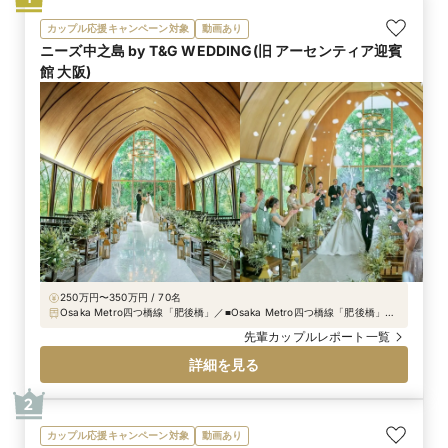
カップル応援キャンペーン対象
動画あり
ニーズ中之島 by T&G WEDDING(旧 アーセンティア迎賓
館 大阪)
250万円〜350万円 / 70名
Osaka Metro四つ橋線「肥後橋」／■Osaka Metro四つ橋線「肥後橋」駅
8番出口すぐ（四つ橋筋沿い） ■Osaka Metro御堂筋線・京阪本線「淀屋
先輩カップルレポート一覧
橋」駅から徒歩5分 ■京阪中之島線「渡辺橋」駅から徒歩5分
詳細を見る
2
カップル応援キャンペーン対象
動画あり