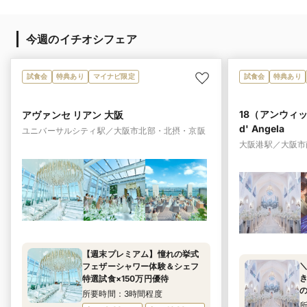
今週のイチオシフェア
試食会
特典あり
マイナビ限定
試食会
特典あり
18（アンウィット）
アヴァンセ リアン 大阪
d' Angela
ユニバーサルシティ駅／大阪市北部・北摂・京阪
大阪港駅／大阪市
【週末プレミアム】憧れの挙式
＼
フェザーシャワー体験＆シェフ
き
特選試食×150万円優待
所要時間：3時間程度