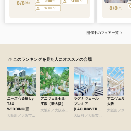
9:00〜
14:00〜
8/8
(
土
)
8/8
(
土
)
17:00〜
開催中のフェア一覧
このランキングを見た人にオススメの会場
ニーズ心斎橋 by
アニヴェルセル
ラグナヴェール
アニヴェルセ
T&G
江坂（新大阪）
プレミア
大阪
WEDDING(旧 ア
(LAGUNAVEIL
大阪府／大阪市北
大阪府／大阪
ルモニーアンブ
PREMIER）
大阪府／大阪市南
部・北摂・京阪
大阪府／大阪市北
部・東大阪
ラッセイットハウ
部・東大阪
部・北摂・京阪
ス)