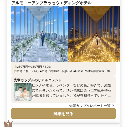
アルモニーアンブラッセウエディングホテル
250万円〜350万円 / 60名
阪急「梅田」駅／■阪急「梅田駅」徒歩3分 ■Osaka Metro御堂筋線「梅田
駅」「中津駅」徒歩7分 ■Osaka Metro谷町線「中崎町駅」徒歩6分
■JR「大阪駅」徒歩7分
先輩カップルのリアルコメント
ピンクや水色、ラベンダーなどの色が好きで、結婚
式でも使いたくって。淡い色味に合う世界観を持っ
た式場を探していました。私が当初持っていたイ
メージはそれだけだったのですが、プランナーさん
と準備を進める中で“GRACE OF TEARS＝涙の恵
先輩カップルレポート一覧
み”というコンセプトが出てきました。私たちが初め
詳細を見る
て出会った日も、初めてデートをした日も、実は雨
で。大事な日に必ず雨が降ることから、“雨”をテー
3
マにしてはとご提案いただきました。一般的に良い