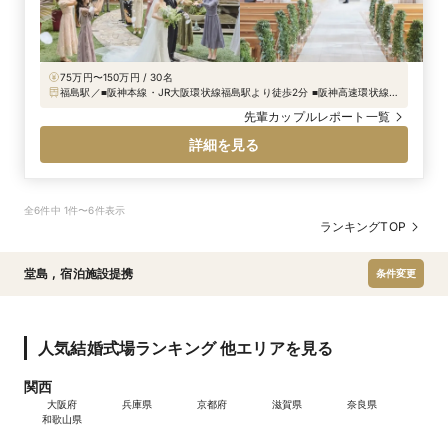
75万円〜150万円 / 30名
福島駅／■阪神本線・JR大阪環状線福島駅より徒歩2分 ■阪神高速環状線梅
田・福島・出入橋出口より車5分
先輩カップルレポート一覧
詳細を見る
全6件中 1件〜6件表示
ランキングTOP
堂島
,
宿泊施設提携
条件変更
人気結婚式場ランキング 他エリアを見る
関西
大阪府
兵庫県
京都府
滋賀県
奈良県
和歌山県