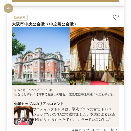
うに…。そんな想いのこもった心温まる時間を紹介
4
します。
動画あり
大阪市中央公会堂（中之島公会堂）
175万円〜275万円 / 60名
なにわ橋駅／【電車でお越しの場合】 京阪電鉄中之島線「なにわ橋」駅下
車 1番出口から徒歩約1分 Osaka Metro御堂筋線「淀屋橋」駅下車 1番出口
から徒歩約5分 京阪電鉄「淀屋橋」駅下車 徒歩約5分 【バスでお越しの場
先輩カップルのリアルコメント
合】 市バス「淀屋橋(市役所前)」下車 徒歩約5分《大阪駅88系》
ウエディングドレスは、挙式プランに含む ドレス
ショップVERONAにて選びました。衣裳による超過
料金がなく 良かったです。 カラードレス2点はこだ
わって探した上で｢AYUMI BRIDAL」にて 決定しま
した。 新郎のタキシードも2パターンで着用が出来
先輩カップルレポート一覧