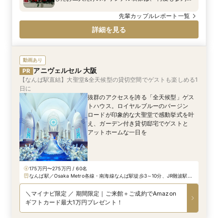
験のあるゲストもびっくりするほどインパクトのあ
る演出です。 会場によって3Dマッピングの種類も異
先輩カップルレポート一覧
なる為、ご両家様のテーマに合わせたご演出が可能
詳細を見る
です。
動画あり
アニヴェルセル 大阪
PR
【なんば駅直結】大聖堂&全天候型の貸切空間でゲストも楽しめる1
日に
抜群のアクセスを誇る「全天候型」ゲス
トハウス。ロイヤルブルーのバージン
ロードが印象的な大聖堂で感動挙式を叶
え、ガーデン付き貸切邸宅でゲストと
アットホームな一日を
175万円〜275万円 / 60名
なんば駅／Osaka Metro各線・南海線なんば駅徒歩3～10分、JR難波駅徒1
分、大阪難波駅徒歩7分
＼マイナビ限定 ／ 期間限定｜ご来館＋ご成約でAmazon
ギフトカード最大1万円プレゼント！