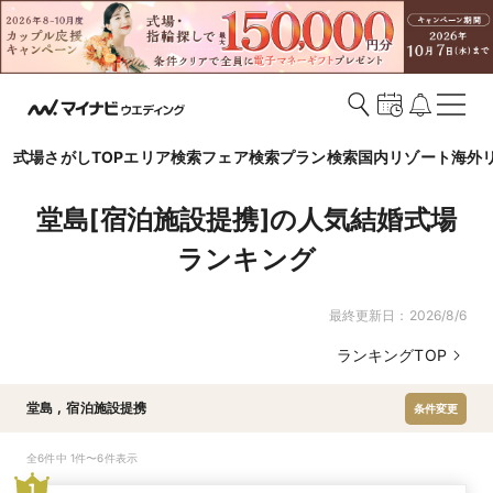
式場さがしTOP
エリア検索
フェア検索
プラン検索
国内リゾート
海外
堂島[宿泊施設提携]の人気結婚式場
ランキング
最終更新日：
2026/8/6
ランキングTOP
堂島
,
宿泊施設提携
条件変更
全6件中 1件〜6件表示
1