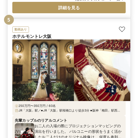
ます衣裳に致しました。
詳細を見る
5
動画あり
ホテルモントレ大阪
250万円〜350万円 / 60名
JR「大阪」駅／■JR「大阪」駅桜橋口より徒歩3分 ■阪神「梅田」駅西
口・Osaka Metro四つ橋線「西梅田」駅北口より徒歩3分 ■阪急「梅田」
駅より徒歩12分
先輩カップルのリアルコメント
お二人の入場の際にプロジェクションマッピングの
演出を行いました。 バルコニーの形状をうまく活か
したお二人だけのオリジナル映像は、 何度も参列経