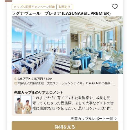
印象だけではない雨ですが、恵みをもたらしてくれ
カップル応援キャンペーン対象
動画あり
たり、生命の源でもあったりと、ポジティブな意味
ラグナヴェール プレミア (LAGUNAVEIL PREMIER）
合いもあるとプランナーさんに気づかせていただき
ました。また、今の自分たちがあるのは周りの方々
の存在あってこそ。みなさんにしっかり感謝を伝え
る結婚式にしたいという思いから、“感動の涙があふ
れる結婚式”にしよう、とコンセプトが決まりまし
た。 ペーパー類に傘のイラストを入れたり、高砂の
装花は水が滴るようなイメージにしたり。アイテム
は雨や水のイメージで統一しました。特に印象的
だったのは、カラードレスに合わせた傘のブーケで
す。装花担当の方と何度も打合せをして、作ってい
ただきました。
225万円〜325万円 / 60名
大阪駅／大阪駅直結「大阪ステーションシティ内」 Osaka Metro各線・
阪神「梅田」駅より徒歩2分 Osaka Metro四ツ橋線「西梅田」駅より徒歩
2分
先輩カップルのリアルコメント
これまで大切に育ててくれた親御様や、成長を見
守ってくださった親族様。そして大事なゲストの皆
様に感謝の想いを伝えたい、思い出をいっぱい作り
たいと仰っていたおふたり。ゲストが一緒に楽しむ
ことができることを重視され、そのひとつひとつの
先輩カップルレポート一覧
意味も大切にご準備されました♡大好きな人たちと
詳細を見る
の特別な時間がいつまでも思い出として残りますよ