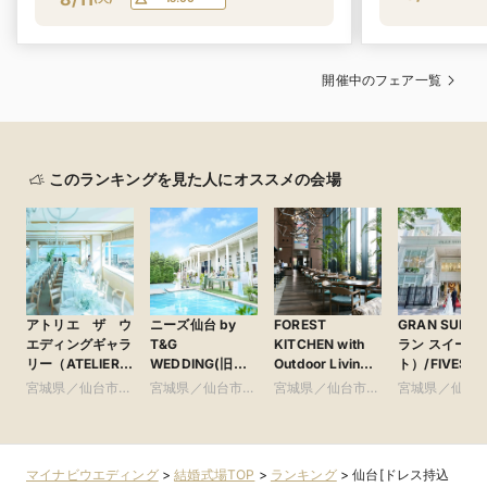
開催中のフェア一覧
このランキングを見た人にオススメの会場
アトリエ ザ ウ
ニーズ仙台 by
FOREST
GRAN SUIT
エディングギャラ
T&G
KITCHEN with
ラン スイー
リー（ATELIER
WEDDING(旧
Outdoor Living
ト）/FIVESTA
the wedding
アーカンジェル迎
(フォレストキッ
WEDDING
宮城県／仙台市及
宮城県／仙台市及
宮城県／仙台市及
宮城県／仙台
gallery)
賓館 仙台)
チン ウィズ アウ
び周辺・仙南
び周辺・仙南
び周辺・仙南
び周辺・仙南
トドアリビング)
ホテルメトロポリ
タン仙台内
マイナビウエディング
>
結婚式場TOP
>
ランキング
>
仙台[ドレス持込