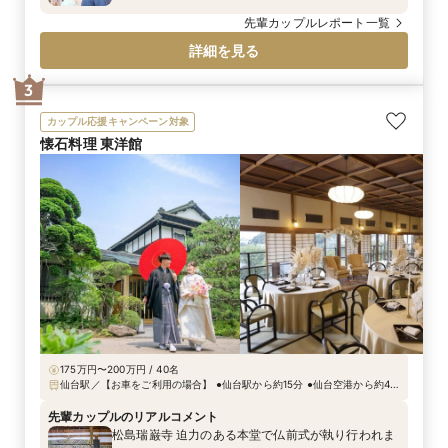
もそこにいて灯してくれる存在 私たちもみんなを照
らす あたたかなたいせつな光 コンセプトにもとづき
先輩カップルレポート一覧
装飾や演出をご提案させていただきました。
詳細を見る
3
カップル応援キャンペーン対象
懐石料理 東洋館
175万円〜200万円 / 40名
仙台駅／【お車をご利用の場合】 ●仙台駅から約15分 ●仙台空港から約45
分 （駐車場完備） 【公共交通機関をご利用の場合】 ●市営バス（バス
プール11番） 緑ヶ丘三丁目行、八木山南団地行、西の平行 「向山二丁
先輩カップルのリアルコメント
目」下車 徒歩約2分 ●宮城交通バス（バスプール12番） 八木山団地経由西
松島瑞巌寺 迫力のある本堂で仏前式が執り行われま
の平行 「向山二丁目」下車 徒歩約2分