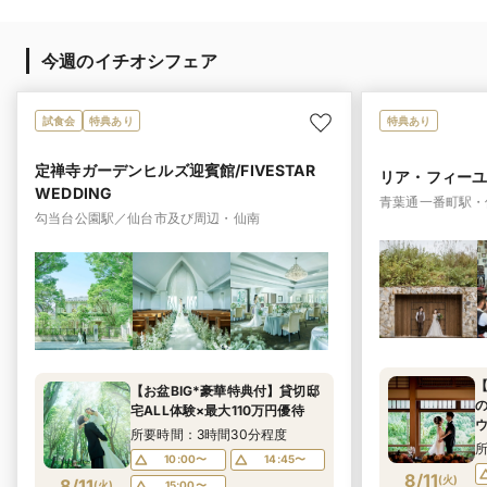
今週のイチオシフェア
試食会
特典あり
特典あり
定禅寺ガーデンヒルズ迎賓館/FIVESTAR
リア・フィーユ ( R
WEDDING
青葉通一番町駅・
勾当台公園駅／仙台市及び周辺・仙南
【お盆BIG*豪華特典付】貸切邸
宅ALL体験×最大110万円優待
所要時間：3時間30分程度
10:00〜
14:45〜
8/11
(
火
)
8/11
(
火
)
15:00〜