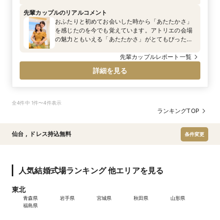
より徒歩4分
先輩カップルのリアルコメント
おふたりと初めてお会いした時から「あたたかさ」
を感じたのを今でも覚えています。アトリエの会場
の魅力ともいえる「あたたかさ」がとてもぴったり
なおふたりで、常に参加するゲストの皆様やお互い
のこと、さらには、私のことまでも気遣ってくださ
先輩カップルレポート一覧
りながらお打合せを進めてくださいました。そんな
詳細を見る
おふたりの「あたたかさ」が伝わる笑顔溢れる結婚
式を一緒に創り上げました。
全4件中 1件〜4件表示
ランキングTOP
仙台
,
ドレス持込無料
条件変更
人気結婚式場ランキング 他エリアを見る
東北
青森県
岩手県
宮城県
秋田県
山形県
福島県