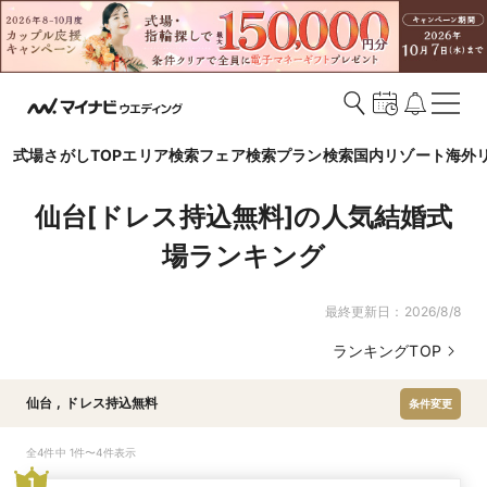
式場さがしTOP
エリア検索
フェア検索
プラン検索
国内リゾート
海外
仙台[ドレス持込無料]の人気結婚式
場ランキング
最終更新日：
2026/8/8
ランキングTOP
仙台
,
ドレス持込無料
条件変更
全4件中 1件〜4件表示
1