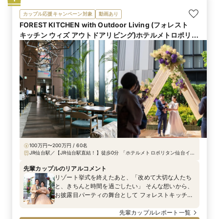
カップル応援キャンペーン対象
動画あり
FOREST KITCHEN with Outdoor Living (フォレスト
キッチン ウィズ アウトドアリビング)ホテルメトロポリタ
ン仙台内
100万円〜200万円 / 60名
JR仙台駅／【JR仙台駅直結！】徒歩0分 「ホテルメトロポリタン仙台イー
スト」内3階 ■ 仙台空港より仙台空港アクセス線で約25分 ■ 仙台宮城ICよ
り約20分 ■ 東京駅から東北新幹線で約1時間30分 ■ 新函館北斗駅から東
先輩カップルのリアルコメント
北・北海道新幹線で約2時間30分
リゾート挙式を終えたあと、「改めて大切な人たち
と、きちんと時間を過ごしたい」 そんな想いから、
お披露目パーティの舞台として フォレストキッチン
Outdoor Living を選ばれたおふたり。 形式ばった披
露宴ではなく、 ゲスト一人ひとりと近い距離で、会
先輩カップルレポート一覧