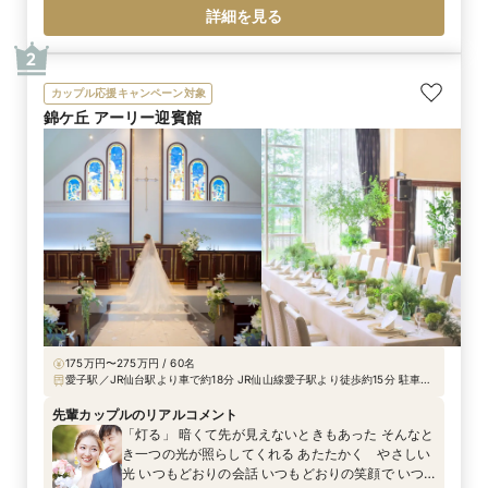
話や空気感を大切にしたパーティを希望されていま
詳細を見る
した。 会場見学と打ち合わせを重ねる中で、「ここ
なら、自分たちらしさを無理なく表現できる」 そう
2
感じていただいたことが、決め手となりました。
カップル応援キャンペーン対象
錦ケ丘 アーリー迎賓館
175万円〜275万円 / 60名
愛子駅／JR仙台駅より車で約18分 JR仙山線愛子駅より徒歩約15分 駐車場
120台完備
先輩カップルのリアルコメント
「灯る」 暗くて先が見えないときもあった そんなと
き一つの光が照らしてくれる あたたかく やさしい
光 いつもどおりの会話 いつもどおりの笑顔で いつ