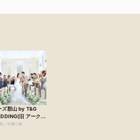
ズ郡山 by T&G
DDING(旧 アークク
ブ迎賓館 郡山)
県／中通り南