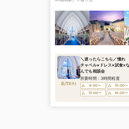
＼迷ったらこちら／憧れ
チャペル×ドレス×試食×
んでも相談会
所要時間：3時間程度
8/11
(
火
)
9:00〜
10:00〜
15:00〜
16:00〜