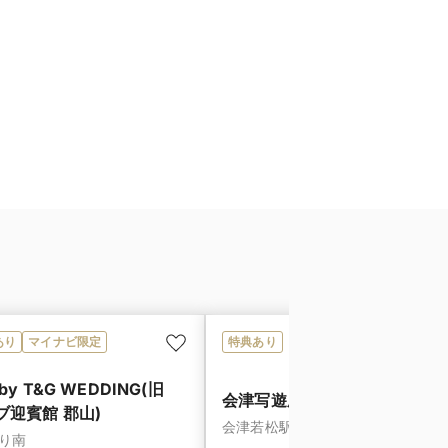
あり
マイナビ限定
特典あり
y T&G WEDDING(旧
会津写遊庭
迎賓館 郡山)
会津若松駅／会津・磐梯・猪苗代
り南