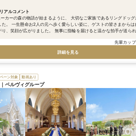
で10分、郡山富田駅より車で3分
リアルコメント
0エーカーの森の物語が始まるように、 大切なご家族であるリングドッ
した。 一生懸命お2人の元へ歩く愛らしい姿に、ゲストの皆さまからは
がり、笑顔が広がりました。 無事に指輪を届けると温かな拍手が送ら
こりとした優しい空気に包まれました。 お2人らしさが溢れる、心和む
先輩カップ
した。
詳細を見る
ペーン対象
動画あり
 ｜ベルヴィグループ