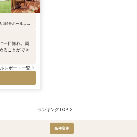
乗り場1番ポールより
に一目惚れ。両
めることができ
ルレポート一覧
ランキングTOP
条件変更