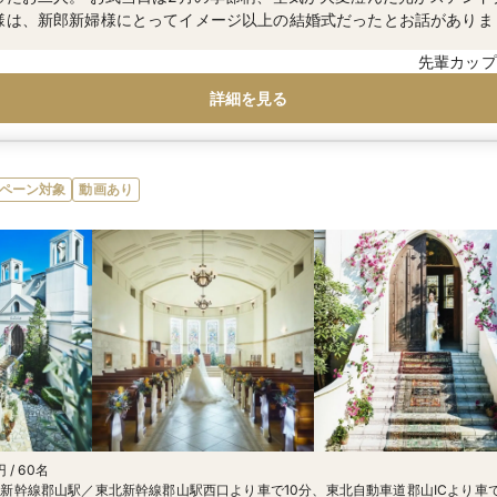
様は、新郎新婦様にとってイメージ以上の結婚式だったとお話がありま
に見守られながら行った挙式は、それは感動的なシーンになり、一生の
先輩カップ
ます。
詳細を見る
ペーン対象
動画あり
 / 60名
新幹線郡山駅／東北新幹線郡山駅西口より車で10分、東北自動車道郡山ICより車で