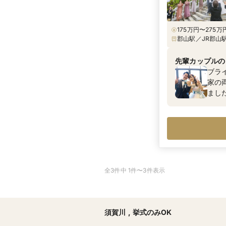
175万円〜275万円
郡山駅／JR郡山駅
乗車15分、「図
先輩カップルの
ブラ
家の
まし
全3件中 1件〜3件表示
須賀川
,
挙式のみOK