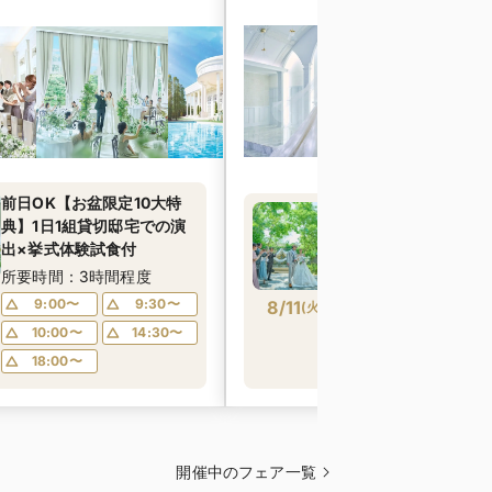
前日OK【お盆限定10大特
1日1組だから叶うみ
典】1日1組貸切邸宅での演
笑い合う貸切ウェデ
出×挙式体験試食付
所要時間：1時間30
所要時間：3時間程度
10:00〜
11
9:00〜
9:30〜
8/11
(
火
)
12:00〜
13
10:00〜
14:30〜
14:00〜
18:00〜
開催中のフェア一覧