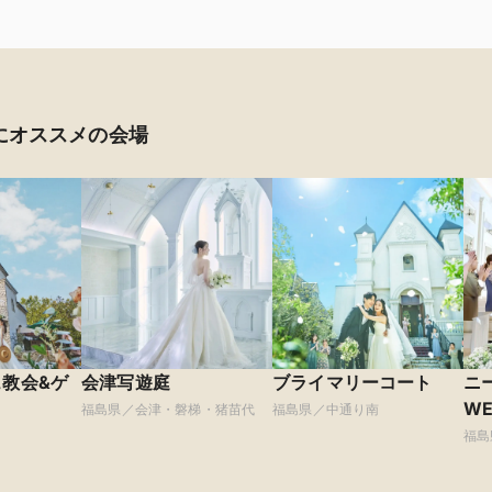
にオススメの会場
ェ教会&ゲ
会津写遊庭
ブライマリーコート
ニー
WE
福島県／会津・磐梯・猪苗代
福島県／中通り南
ラ
福島