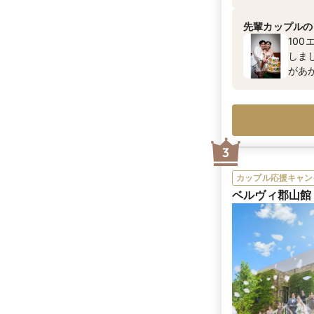
道本宮ICより車
先輩カップルの
10
しま
があ
ほっ
りま
3
カップル応援キャン
ベルヴィ郡山館