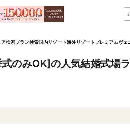
ェア検索
プラン検索
国内リゾート
海外リゾート
プレミアムヴェ
挙式のみOK]の人気結婚式場