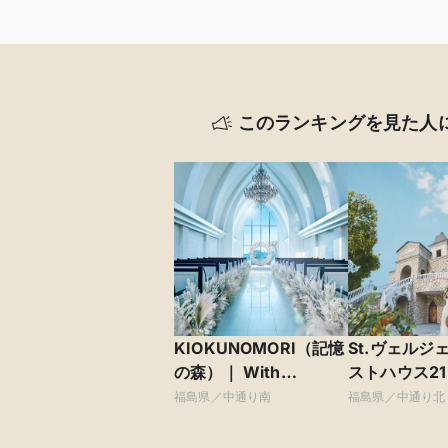
このランキングを見た人
KIOKUNOMORI（記憶
St.ヴェルジ
の森）｜ With
ストハウス21
Wedding（こころネッ
福島県／中通り南
福島県／中通り北
トグループ）