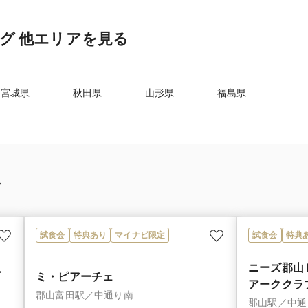
グ 他エリアを見る
宮城県
秋田県
山形県
福島県
ア
試食会
特典あり
マイナビ限定
試食会
特典
ニーズ郡山 b
ー
ミ・ピアーチェ
アーククラブ
郡山富田駅／中通り南
郡山駅／中通