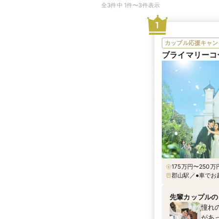
全3件中 1件〜3件表示
1
カップル応援キャン
ブライマリーコ
175万円〜250万円
郡山駅／●車でお越
越しの場合 郡山
バス停の「ビッグパ
先輩カップルの
しの場合 郡山駅
憧れ
があ