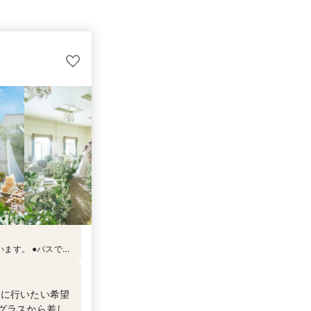
●バスでお
約15分で、最寄り
お越
】に行いたい希望
グラスから差し