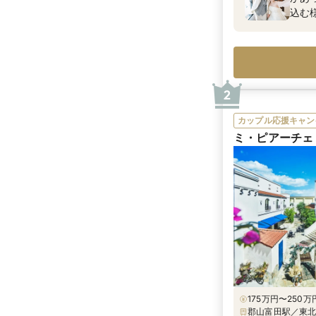
込む
んな
思い
2
カップル応援キャン
ミ・ピアーチェ
175万円〜250万円
郡山富田駅／東北