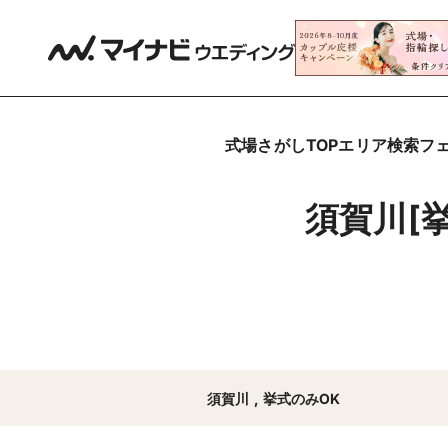
式場さがしTOP
エリア検索
フ
須賀川[
須賀川
,
挙式のみOK