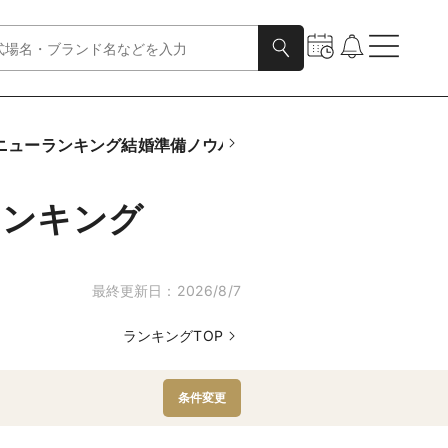
ニュー
ランキング
結婚準備ノウハウ
動画
診断
指輪さがしTOP
フ
ランキング
最終更新日：
2026/8/7
ランキングTOP
条件変更