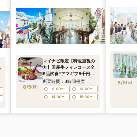
マイナビ限定【料理重視の
方】国産牛フィレコース全
な
5品試食*アマギフ5千円進
呈*
所要時間：3時間程度
8/9
(
日
)
8/9
(
日
)
9:00〜
10:00〜
14:00〜
15:00〜