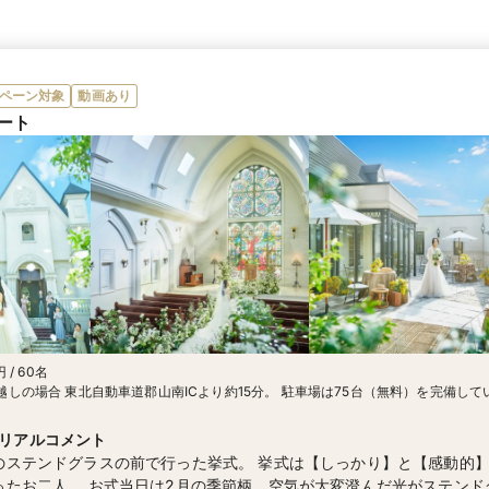
ペーン対象
動画あり
ート
 / 60名
しの場合 東北自動車道郡山南ICより約15分。 駐車場は75台（無料）を完備しています。 
駅前1番ポールより「須賀川駅前・南タウン経由向陽台団地行」にご乗車ください。 
レット」に到着いたします。 バス停よりブライマリーコートまでは徒歩5分です。 ●タクシーで
リアルコメント
西口より約10分。
のステンドグラスの前で行った挙式。 挙式は【しっかり】と【感動的
ったお二人。 お式当日は2月の季節柄、空気が大変澄んだ光がステンド