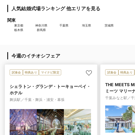
人気結婚式場ランキング 他エリアを見る
関東
東京都
神奈川県
千葉県
埼玉県
茨城県
栃木県
群馬県
今週のイチオシフェア
試食会
特典あり
マイナビ限定
試食会
特典あり
THE MEETS 
シェラトン・グランデ・トーキョーベイ・
ミーツ マリー
ホテル
千葉みなと駅／千
舞浜駅／千葉・舞浜・浦安・幕張