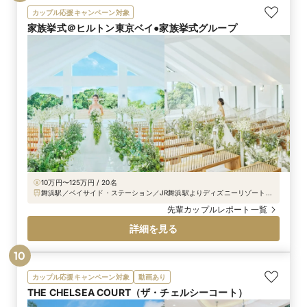
たチャペルは自然光が差し込みとても明るく照らさ
カップル応援キャンペーン対象
れていました。 大人な雰囲気のチャペルもとても幻
家族挙式＠ヒルトン東京ベイ●家族挙式グループ
想的で素敵だと思います。 ですが、ミーツさんの自
然光が沢山降り注ぐチャペルは私たち二人の理想通
りの場所でした。 結婚式を検討されている方には1
度実際のチャペルを生で見て欲しいです✨ 目をつ
ぶってから扉を開けていただいて、目を開いた瞬間
の感動は今でも忘れません。 次に、披露宴会場で
す。 私たちは1階の大階段があるフリージアを見せ
ていただきました。 天井がとても高くすごく開放感
のある空間となっていました。 こちらも決め手のひ
とつとなりました！
10万円〜125万円 / 20名
舞浜駅／ベイサイド・ステーション／JR舞浜駅よりディズニーリゾートラ
イン2つ目「ベイサイド・ステーション」下車徒歩1分、JR京葉線「舞浜
先輩カップルレポート一覧
駅」より無料シャトルバスで7分
詳細を見る
10
カップル応援キャンペーン対象
動画あり
THE CHELSEA COURT（ザ・チェルシーコート）