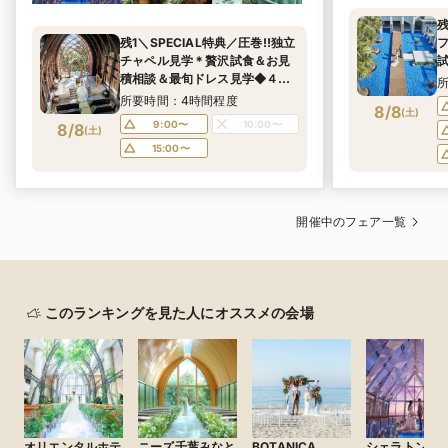
残
残1＼SPECIAL特典／圧巻!!独立
チャペル見学＊贅沢試食＆お見
積相談＆最旬ドレス見学◆４つ
の披露宴会場のStyleとお好きな
所要時間：4時間程度
8/8
(
土
)
チャペルの組み合わせが自由自
9:00〜
10:00〜
8/8
(
土
)
在◎AMフェア参加でALL体験で
15:00〜
きる♪
開催中のフェア一覧
このランキングを見た人にオススメの会場
オリエンタルホテ
ニーズ千葉みなと
BOTANICA
シェラトン・