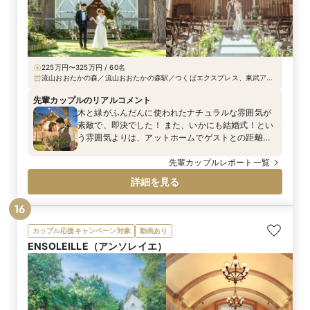
225万円〜325万円 / 60名
流山おおたかの森／流山おおたかの森駅／つくばエクスプレス、東武アー
バンパークラインともに「流山おおたかの森」駅より徒歩7分。常磐自動
車道「流山」ICもしくは「柏」IC～車10分
先輩カップルのリアルコメント
木と緑がふんだんに使われたナチュラルな雰囲気が
素敵で、即決でした！ また、いかにも結婚式！とい
う雰囲気よりは、アットホームでゲストとの距離が
近い結婚式にしたいと思っていました。 そんな時訪
れたWedding FairでのBARN&FORESTのスタッフさ
先輩カップルレポート一覧
んと、好きな雰囲気や趣味が合ったので、ここなら
詳細を見る
私たちらしい結婚式が挙げられそう！と思って選ば
せていただきました。 さらに、併設されているcafe
16
のパンやスウィーツが美味しかったのもポイントで
す♡
カップル応援キャンペーン対象
動画あり
ENSOLEILLE（アンソレイエ）