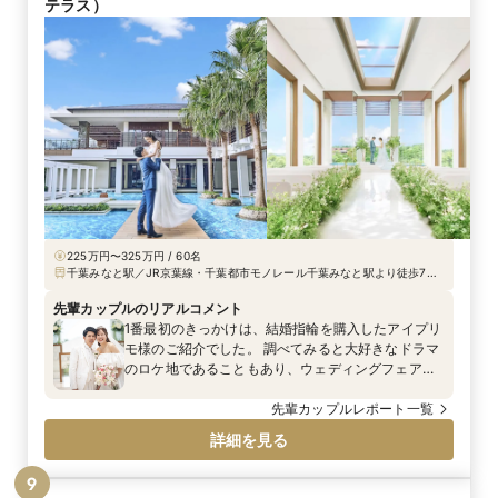
テラス）
225万円〜325万円 / 60名
千葉みなと駅／JR京葉線・千葉都市モノレール千葉みなと駅より徒歩7
分、東関東自動車道湾岸千葉ICより車で15分、京葉道路松ヶ丘ICより車で
15分・湾岸習志野ICより車で20分、JR各線千葉駅・京成線千葉駅より車
先輩カップルのリアルコメント
で10分
1番最初のきっかけは、結婚指輪を購入したアイプリ
モ様のご紹介でした。 調べてみると大好きなドラマ
のロケ地であることもあり、ウェディングフェアへ
参加することを決めました。 初回で担当してくだ
さった遠藤様の対応がとても良く、結婚式当日を連
先輩カップルレポート一覧
想させるようお話して下さりました。 またやりたい
詳細を見る
内容等、お伝えするといいですね！と自分の事のよ
うに楽しそうにお話してくださいました。 式場の見
9
学を進めて行く中でも、ガラスがふんだんに使われ