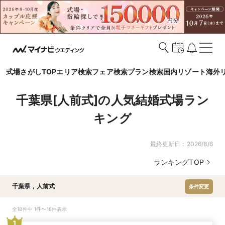
式場さがしTOP
エリア検索
フェア検索
プラン検索
国内リゾート
海外
千葉県[人前式]の人気結婚式場ラン
キング
最終更新日：
2026/8/6
ランキングTOP
千葉県
,
人前式
条件変更
全18件中 1件〜18件表示
1