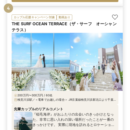
4
カップル応援キャンペーン対象
動画あり
THE SURF OCEAN TERRACE（ザ・サーフ オーシャン
テラス）
200万円〜300万円 / 60名
検見川浜駅／​​​​​​​＜電車でお越しの場合＞ JR京葉線検見川浜駅北口より千葉
海浜交通バス11分「稲毛ヨットハーバー」終点下車 JR総武線新検見川駅南
口より千葉海浜交通バス18分「稲毛ヨットハーバー」終点下車 ＜車でお越
先輩カップルのリアルコメント
しの場合＞ 国道14号・357号浅間神社交差点を海側へ曲がり、約2km直進
『稲毛海岸』がおふたりの出会いのきっかけとなっ
し、海浜大通りを右折し約1km。(駐車場有)
た、非常に思い入れの深い場所だったことが一番の
きっかけです。 実際に現地を訪れるとロケーショ
ン・景色の美しさが抜群で、ご両親やご友人が参列