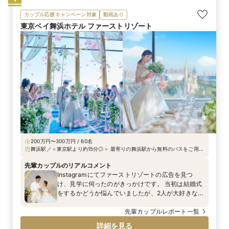
カップル応援キャンペーン対象
動画あり
東京ベイ舞浜ホテル ファーストリゾート
200万円〜300万円 / 60名
舞浜駅／＜東京駅より約15分◎＞ 最寄りの舞浜駅から無料のバスをご用
意！ ◆電車の場合 JR京葉線・武蔵野線舞浜駅南口より無料シャトルバス
約4分 JR舞浜駅よりディズニーリゾートライン2駅目下車、無料シャトル
先輩カップルのリアルコメント
バス約3分 ◆車の場合 首都高速湾岸線葛西・浦安ICより車約10分
Instagramにてファーストリゾートの広告を見つ
け、見学に伺ったのがきっかけです。 当初は結婚式
をするかどうか悩んでいましたが、2人が大好きな舞
浜の地で、ディズニーをテーマにした自分達らしい
結婚式ができることを知り、ファーストリゾートを
先輩カップルレポート一覧
選びました。結婚式を挙げると決めてから半年間、
詳細を見る