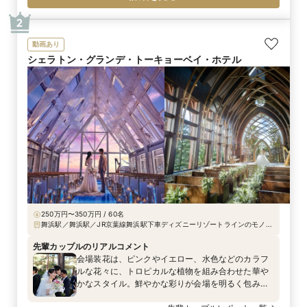
プランナーと各担当スタッフとの打ち合わせを重ね
ていった時間もまた素敵な思い出。 特にプランナー
2
との出会いは特別でした！打ち合わせが毎回楽しみ
で、いつも丁寧に対応していただき、親身に相談に
動画あり
も乗ってくださり感謝の気持ちでいっぱいです。 理
シェラトン・グランデ・トーキョーベイ・ホテル
想を形にし、たくさん夢を叶えていただきました！
ファーストリゾートでの結婚式は私たちにとって一
生忘れられない良い思い出になりました！
250万円〜350万円 / 60名
舞浜駅／舞浜駅／JR京葉線舞浜駅下車ディズニーリゾートラインのモノ
レールで2駅目の「ベイサイド・ステーション」下車徒歩1分、JR京葉線舞
浜駅より「シェラトンホテル行」バス乗車10分、「シェラトンホテル」下
先輩カップルのリアルコメント
車、首都高速道路湾岸線葛西ランプor浦安ランプより車で10分※成田・羽
会場装花は、ピンクやイエロー、水色などのカラフ
田空港からもエアポートリムジンバスを運行
ルな花々に、トロピカルな植物を組み合わせた華や
かなスタイル。鮮やかな彩りが会場を明るく包み込
み、ゲストを非日常の空間へと誘いました。ウエ