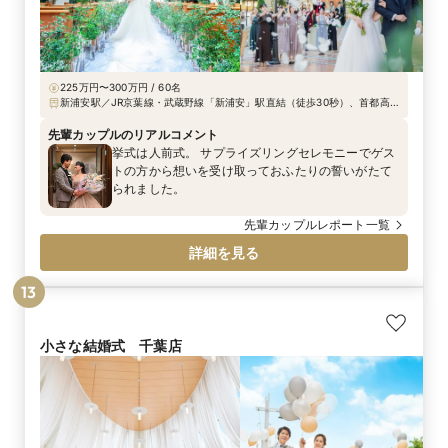
225万円〜300万円 / 60名
新浦安駅／JR京葉線・武蔵野線「新浦安」駅直結（徒歩30秒）、首都高速
湾岸線「浦安ランプ」より車で約4分、東関東自動車道「湾岸市川IC」よ
り車で約15分
先輩カップルのリアルコメント
挙式は人前式。 サプライズリングセレモニーでゲス
トの方から想いを受け取っておふたりの誓いがたて
られました。
先輩カップルレポート一覧
詳細を見る
13
小さな結婚式 千葉店