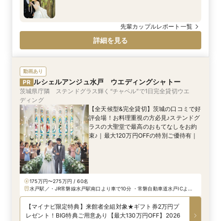
・大型駐車場1,000台完備
先輩カップルレポート一覧
詳細を見る
動画あり
ルシェルアンジュ水戸 ウエディングシャトー
PR
茨城県庁隣 ステンドグラス輝く“チャペル”で1日完全貸切ウエ
ディング
【全天候型&完全貸切】茨城の口コミで好
評会場！お料理重視の方必見♪ステンドグ
ラスの大聖堂で最高のおもてなしをお約
束♪｜最大120万円OFFの特別ご優待有｜
175万円〜275万円 / 60名
水戸駅／・JR常磐線水戸駅南口より車で10分 ・常磐自動車道水戸ICより
車で15分 ・北関東自動車道茨城町東ICより車で10分
【マイナビ限定特典】来館者全組対象★ギフト券2万円プ
レゼント！BIG特典ご用意あり【最大130万円OFF】2026