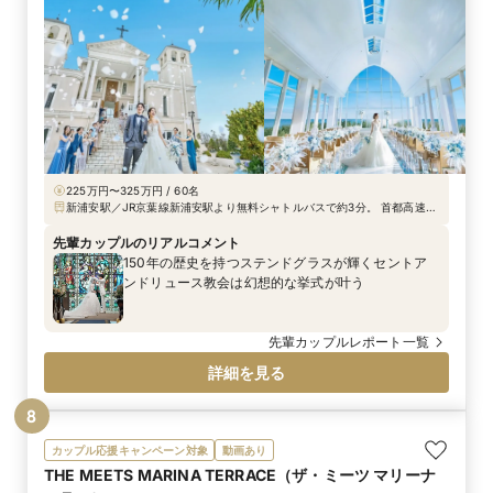
225万円〜325万円 / 60名
新浦安駅／JR京葉線新浦安駅より無料シャトルバスで約3分。 首都高速道
路湾岸線「浦安」出口より車で10分、東関東自動車道「湾岸市川」出口よ
り車で15分。 隣接紹介ホテル（三井ガーデンホテル プラナ東京ベイ）発
先輩カップルのリアルコメント
着エアポートリムジンバス運行。 羽田空港より隣接紹介ホテルまでリムジ
150年の歴史を持つステンドグラスが輝くセントア
ンバスで約40分
ンドリュース教会は幻想的な挙式が叶う
先輩カップルレポート一覧
詳細を見る
8
カップル応援キャンペーン対象
動画あり
THE MEETS MARINA TERRACE（ザ・ミーツ マリーナ