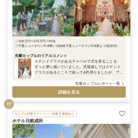
200万円〜275万円 / 60名
千葉ニュータウン中央駅／北総線千葉ニュータウン中央駅より徒歩5分
先輩カップルのリアルコメント
ステンドグラスがあるチャペルで式を挙ることを
ずっと夢に描いていました。式場探しではステンド
グラスがあるところで絞って4件周りましたが、ア
ンソレイエさんのチャペルが1番理想のチャペルでし
た。教会を思わせるような重厚感のある扉、オルガ
先輩カップルレポート一覧
ンの音色、南フランスの世界観にとても惹かれまし
詳細を見る
た。参加したゲストや後日写真を見せた方からも
チャペルのステンドグラスが素敵だったと好評でし
17
た。 見学しながら担当の方からたくさんお話を伺
い、貸切で自由度がとても高く、いろいろな部分に
カップル応援キャンペーン対象
動画あり
自分たちらしさを出せそうと思いました。ウェルカ
ホテル日航成田
ムスペースやペーパーアイテムなど、自分の中で
「こうしたい！」というものがたくさんあったの
で、こだわれて大満足です。