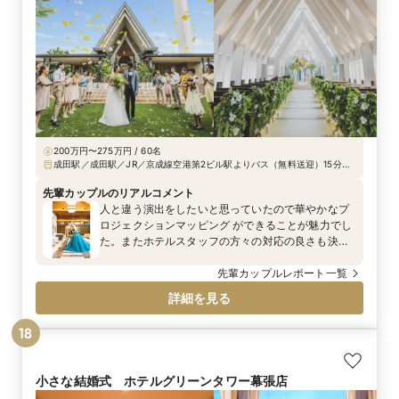
200万円〜275万円 / 60名
成田駅／成田駅／JR／京成線空港第2ビル駅よりバス（無料送迎）15分、
JR／京成線成田駅よりバス（無料送迎）15分
先輩カップルのリアルコメント
人と違う演出をしたいと思っていたので華やかなプ
ロジェクションマッピング ができることが魅力でし
た。またホテルスタッフの方々の対応の良さも決め
手となりました。
先輩カップルレポート一覧
詳細を見る
18
小さな結婚式 ホテルグリーンタワー幕張店