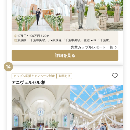
10万円〜100万円 / 20名
京成線 「千葉中央駅」／■京成線 「千葉中央駅」 直結 ■JR 「千葉駅」 徒
歩約8分 ■千葉モノレール 「葭川公園駅」 徒歩約3分
先輩カップルレポート一覧
詳細を見る
14
カップル応援キャンペーン対象
動画あり
アニヴェルセル 柏