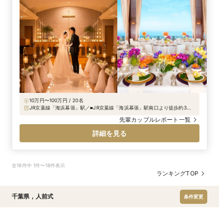
10万円〜100万円 / 20名
JR京葉線「海浜幕張」駅／■JR京葉線「海浜幕張」駅南口より徒歩約3分
■JR総武線･京成線「幕張本郷」駅からバスで15分 ■東京方面：東関東自動
先輩カップルレポート一覧
車道 湾岸習志野I.C.から5分 ■千葉方面：東関東自動車道 千葉I.C.から5
分
詳細を見る
全18件中 1件〜18件表示
ランキングTOP
千葉県
,
人前式
条件変更