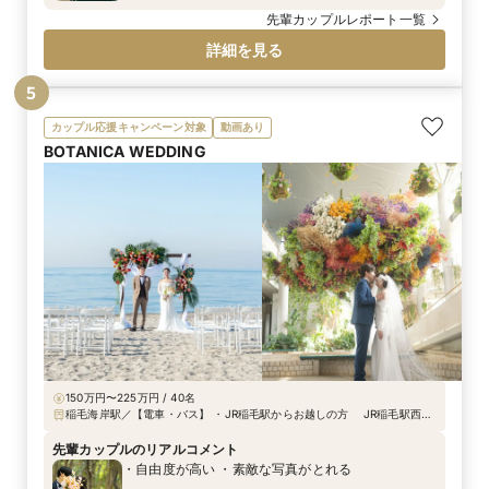
しやすい立地であった点や、事前に友人からの評判
先輩カップルレポート一覧
がとても良かったことも大きな後押しになりまし
詳細を見る
た。 さらに、スタッフの対応が親切で一生懸命頑
張ってくれた姿に安心感を覚え、「ここなら理想の
5
結婚式が叶う」と感じてくださいました。
カップル応援キャンペーン対象
動画あり
BOTANICA WEDDING
150万円〜225万円 / 40名
稲毛海岸駅／【電車・バス】 ・JR稲毛駅からお越しの方 JR稲毛駅西口
から京成バス千葉セントラル「稲毛海浜公園プール行き」に乗車。 「花
の美術館」で下車後、徒歩1分。 ・JR稲毛海岸駅からお越しの方 JR稲
先輩カップルのリアルコメント
毛海岸駅南口から京成バス千葉セントラル「海浜公園入口行き」に乗車。
・自由度が高い ・素敵な写真がとれる
「海浜公園入り口」で下車後、徒歩5分。 【お車】 ・都心から約40分