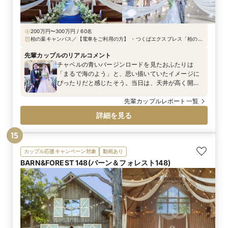
200万円〜300万円 / 60名
柏の葉キャンパス／【電車をご利用の方】 ・つくばエクスプレス「柏の葉
キャンパス駅」より徒歩7分 ・JR常磐線(千代田線直通)・東武野田線「柏
駅」より車で約15分 【無料送迎バスをご利用の方】 ・挙式当日のみ、JR
先輩カップルのリアルコメント
常磐線(千代田線直通)・東武野田線「柏駅」より無料送迎バスを運行して
チャペルの青いバージンロードを見たおふたりは
おります。 【お車をご利用の方】 常磐自動車道 柏ICよりすぐ、国道16号
「まるで海のよう」と、思い描いていたイメージに
沿いにございます。
ぴったりだと感じたそう。当日は、天井が高く開放
感のある空間を、窓から差し込む自然光が明るく照
らし、ひと際美しい挙式シーンとなりました。ご新
先輩カップルレポート一覧
婦は、キラキラと輝くラメが遠くからでも存在感を
詳細を見る
放つ、美しいシルエットの韓国ドレスを着用されて
います。「まるでプリンセスになったような気
15
分！」とご満足の笑顔でした。
カップル応援キャンペーン対象
動画あり
BARN&FOREST 148(バーン＆フォレスト148)