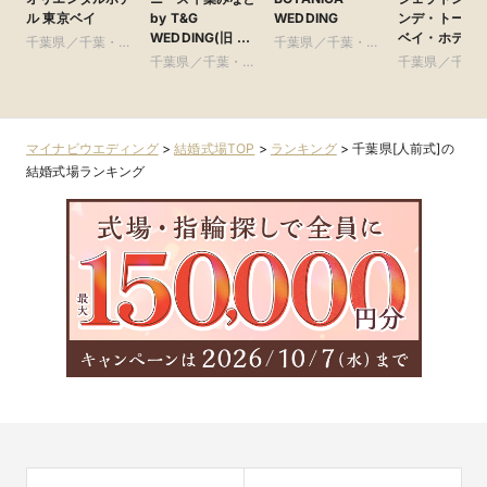
ル 東京ベイ
by T&G
WEDDING
ンデ・トーキ
WEDDING(旧 ベ
ベイ・ホテル
千葉県／千葉・舞
千葉県／千葉・舞
イサイドパーク迎
浜・浦安・幕張
千葉県／千葉・舞
浜・浦安・幕張
千葉県／千葉
賓館 千葉みなと)
浜・浦安・幕張
浜・浦安・幕
マイナビウエディング
>
結婚式場TOP
>
ランキング
>
千葉県[人前式]の
結婚式場ランキング