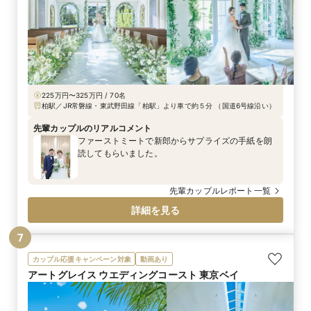
225万円〜325万円 / 70名
柏駅／JR常磐線・東武野田線「柏駅」より車で約５分 （国道6号線沿い）
先輩カップルのリアルコメント
ファーストミートで新郎からサプライズの手紙を朗
読してもらいました。
先輩カップルレポート一覧
詳細を見る
7
カップル応援キャンペーン対象
動画あり
アートグレイス ウエディングコースト 東京ベイ