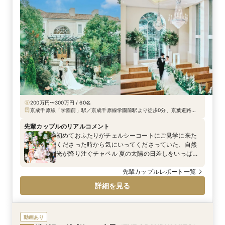
200万円〜300万円 / 60名
京成千原線「学園前」駅／京成千原線学園前駅より徒歩0分、京葉道路蘇
我ICより車で5分、JR京葉内房・外房線蘇我駅よりタクシーで10分
先輩カップルのリアルコメント
初めておふたりがチェルシーコートにご見学に来た
くださった時から気にいってくださっていた、自然
光が降り注ぐチャペル 夏の太陽の日差しをいっぱい
浴びた木々たちが色濃く彩る中、緊張した様子でご
入場されたご新郎様。 お父様のエスコートの元、お
先輩カップルレポート一覧
母様からの想いが込められたベールダウンのセレモ
詳細を見る
ニーののちご入場されたご新婦様。とても神聖なセ
レモニーでした。 挙式後はプライベートガーデンで
のアフターセレモニー！ 沢山のフラワーシャワーと
バブルシャワーの中、とびっきりの笑顔でご入場さ
動画あり