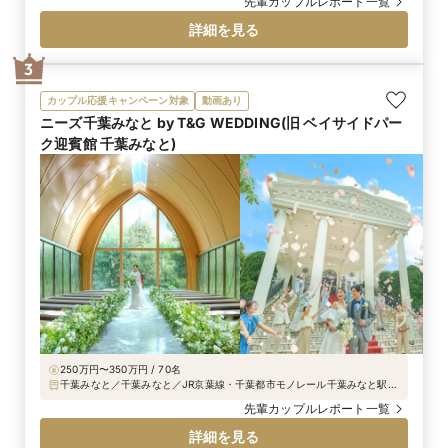
ディングドレスは、繊細な刺繍が施されたオーガン
先輩カップルレポート一覧
ジー素材の一着。透明感あふれるやわらかな雰囲気
詳細を見る
と、美しい Aラインシルエットが印象的です。バッ
クスタイルを彩る大きなフレアリボンや、上品なト
3
レーンにも心を奪われたそう。お色直しでは、ラメ
が煌めくピンクのカラードレスをセレクト。動くた
カップル応援キャンペーン対象
動画あり
びに光を受けて輝く華やかな一着が、披露宴をより
ニーズ千葉みなと by T&G WEDDING(旧 ベイサイドパー
一層華やかに彩りました。
ク迎賓館 千葉みなと)
250万円〜350万円 / 70名
千葉みなと／千葉みなと／JR京葉線・千葉都市モノレール千葉みなと駅よ
り徒歩1分（千葉みなと駅前）、各線千葉駅より車で5分
先輩カップルレポート一覧
詳細を見る