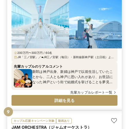
200万円〜300万円 / 60名
JR「三ノ宮駅」／■JR三ノ宮駅（毎日）・新幹線新神戸駅（土日祝）より
無料シャトルバス ■地下鉄海岸線「みなと元町駅」出口2番より、徒歩約8
分 ■ JR・阪神「元町駅」より、徒歩約15分
先輩カップルのリアルコメント
新郎は神戸出身、新婦は神戸で以前生活していたこ
とから、二人とも神戸に思い入れがあり、お世話に
なった神戸という街で結婚式を挙げることを夢見て
おりました。 中でも、メリケンパークオリエンタル
ホテルさんは、神戸の象徴とも言えるホテルの外観
先輩カップルレポート一覧
であり、ホテルならではの格式高さと綺麗さを備え
詳細を見る
持ち、スタッフの方々の親切かつ丁寧さが決めてと
なり、こちらでお願いすれば永遠に心に刻まれる素
9
敵な式になると確信してお世話になることに決めま
した。
カップル応援キャンペーン対象
動画あり
JAM ORCHESTRA（ジャムオーケストラ）