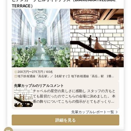
TERRACE）
200万円〜275万円 / 60名
地下鉄桜通線「高岳駅」／【名駅すぐ】地下鉄桜通線「高岳」駅 2番出
口より徒歩30秒／提携駐車場あり100台（無料）
先輩カップルのリアルコメント
チャペルの星空の美しさに感動し スタッフの方もと
ても親切だったのでこちらの会場に決めました。 本
番の飾りについてこちらの指示がとてもざっくりし
ていましたが 要望通り、それ以上にキレイにしてい
ただきとても嬉しかったです。 チャペル・会場・料
先輩カップルレポート一覧
理など全てが良くいい一日となりました。
詳細を見る