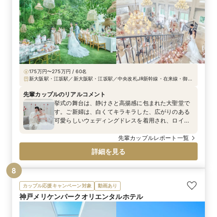
175万円〜275万円 / 60名
新大阪駅・江坂駅／新大阪駅・江坂駅／中央改札JR新幹線・在来線・御堂
筋線「新大阪駅」正面口より無料送迎バスで7分、江坂駅より徒歩11分、大
阪国際空港よりタクシーで15分
先輩カップルのリアルコメント
挙式の舞台は、静けさと高揚感に包まれた大聖堂で
す。ご新婦は、白くてキラキラした、広がりのある
可愛らしいウェディングドレスを着用され、ロイヤ
ルブルーのバージンロードに美しく映えていまし
た。 入場前に『セレモニームービー』を上映した際
先輩カップルレポート一覧
は、親御様への感謝の気持ちが溢れ、心に残る感動
詳細を見る
的なシーンとなったそう。
8
カップル応援キャンペーン対象
動画あり
神戸メリケンパークオリエンタルホテル