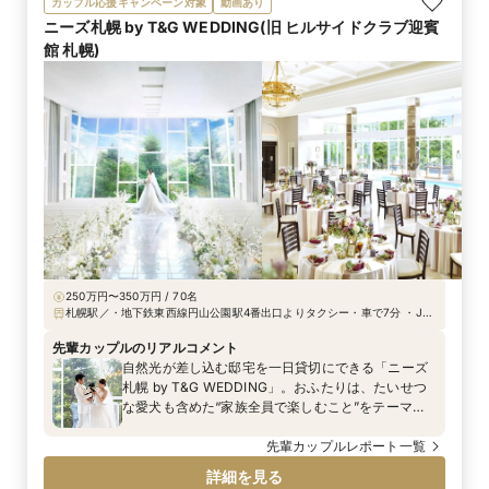
カップル応援キャンペーン対象
動画あり
ニーズ札幌 by T&G WEDDING(旧 ヒルサイドクラブ迎賓
館 札幌)
250万円〜350万円 / 70名
札幌駅／・地下鉄東西線円山公園駅4番出口よりタクシー・車で7分 ・JR
札幌駅より車で18分 ・地下鉄大通駅よりタクシー・車で15分 ・循環バス
地下鉄東西線円山公園駅～伏見町高台下車徒歩1分
先輩カップルのリアルコメント
自然光が差し込む邸宅を一日貸切にできる「ニーズ
札幌 by T&G WEDDING」。おふたりは、たいせつ
な愛犬も含めた“家族全員で楽しむこと”をテーマ
に、空間・演出・過ごし方にこだわったウエディン
グを実現しました。ゲストとの距離が近く、どの瞬
先輩カップルレポート一覧
間も笑顔が広がる、あたたかな一日となりました。
詳細を見る