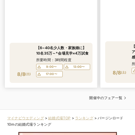
【6~40名少人数・家族婚に】
10名35万～*会場見学×4万試食
所要時間：3時間程度
9:00〜
13:00〜
8/8
(
土
)
8/8
(
土
)
17:00〜
開催中のフェア一覧
マイナビウエディング
>
結婚式場TOP
>
ランキング
>
バージンロード
10mの結婚式場ランキング