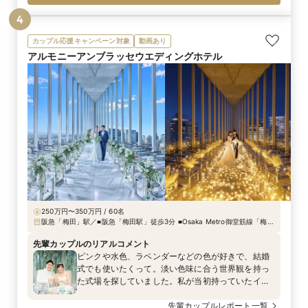
4
カップル応援キャンペーン対象
動画あり
アルモニーアンブラッセウエディングホテル
250万円〜350万円 / 60名
阪急「梅田」駅／■阪急「梅田駅」徒歩3分 ■Osaka Metro御堂筋線「梅田
駅」「中津駅」徒歩7分 ■Osaka Metro谷町線「中崎町駅」徒歩6分
■JR「大阪駅」徒歩7分
先輩カップルのリアルコメント
ピンクや水色、ラベンダーなどの色が好きで、結婚
式でも使いたくって。淡い色味に合う世界観を持っ
た式場を探していました。私が当初持っていたイ
メージはそれだけだったのですが、プランナーさん
と準備を進める中で“GRACE OF TEARS＝涙の恵
先輩カップルレポート一覧