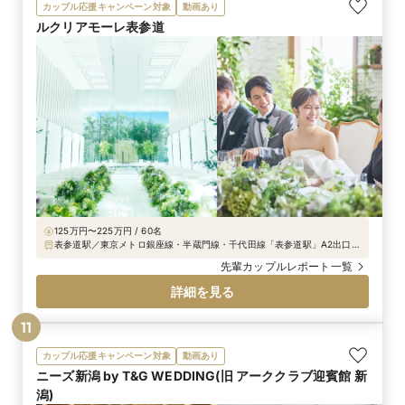
カップル応援キャンペーン対象
動画あり
チョイス などなど…とことんゲスト目線で考え、
ルクリアモーレ表参道
おもてなしを大切にしたお式でした。
125万円〜225万円 / 60名
表参道駅／東京メトロ銀座線・半蔵門線・千代田線「表参道駅」A2出口よ
り徒歩3分
先輩カップルレポート一覧
詳細を見る
11
カップル応援キャンペーン対象
動画あり
ニーズ新潟 by T&G WEDDING(旧 アーククラブ迎賓館 新
潟)