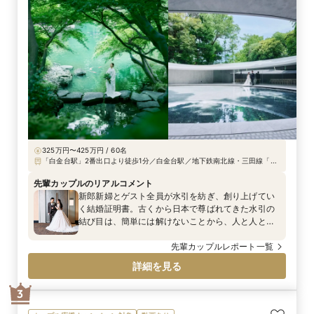
325万円〜425万円 / 60名
「白金台駅」2番出口より徒歩1分／白金台駅／地下鉄南北線・三田線「白
金台駅」2番出口より徒歩1分、JR目黒・品川駅から車で5分 ※品川駅と八
芳園を送迎バスが運行（土・日・祝日婚礼日）
先輩カップルのリアルコメント
新郎新婦とゲスト全員が水引を紡ぎ、創り上げてい
く結婚証明書。古くから日本で尊ばれてきた水引の
結び目は、簡単には解けないことから、人と人との
絆を強く結ぶといわれています。 新郎新婦とゲス
ト、ゲスト同士のご縁も糸のようにつながり、寄り
先輩カップルレポート一覧
添うことで、強い結びへとなる、そんな願いが込め
詳細を見る
られた、世界に1つだけの結婚証明書となりました。
3