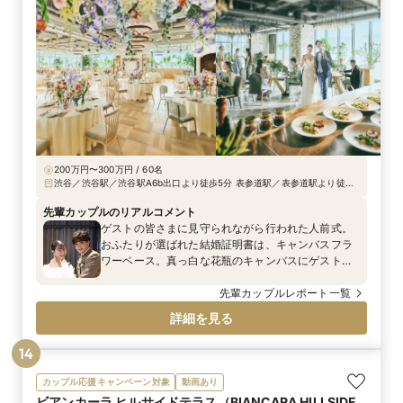
200万円〜300万円 / 60名
渋谷／渋谷駅／渋谷駅A6b出口より徒歩5分 表参道駅／表参道駅より徒歩
13分 原宿・明治神宮駅／原宿・明治神宮前駅より徒歩8分
先輩カップルのリアルコメント
ゲストの皆さまに見守られながら行われた人前式。
おふたりが選ばれた結婚証明書は、キャンバスフラ
ワーベース。真っ白な花瓶のキャンバスにゲスト一
人ひとりが好きな色の絵の具を塗り、世界にひとつ
だけの特別な証明書が完成しました。たくさんの想
先輩カップルレポート一覧
いが重なってできあがるその一枚は、おふたりのこ
詳細を見る
れからの人生を彩る大切な宝物に。ゲスト参加型な
らではの温かさあふれる、心に残るセレモニーとな
14
りました。
カップル応援キャンペーン対象
動画あり
ビアンカーラ ヒルサイドテラス（BIANCARA HILLSIDE