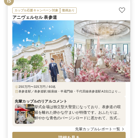
15
カップル応援キャンペーン対象
動画あり
アニヴェルセル 表参道
250万円〜325万円 / 60名
表参道駅／表参道駅/銀座線・半蔵門線・千代田線表参道駅A2出口より徒
歩10秒
先輩カップルのリアルコメント
挙式会場は独立型大聖堂になっており、表参道の喧
騒を離れた静かな佇まいが特徴です。おふたりは、
鮮やかな青色のバージンロードに惹かれて、当式場
を選んでくださいました。 ご新婦が挙式で着用され
たウェディングドレスは、当式場オリジナルのドレ
先輩カップルレポート一覧
スです。サテン素材のスタイリッシュなデザイン
詳細を見る