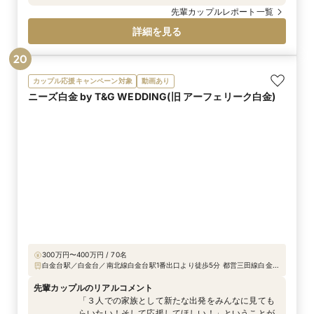
す。 お写真にしっかりと抑めていただくことも出来
先輩カップルレポート一覧
ますので、さらに幻想的な雰囲気を味わっていただ
詳細を見る
くことが出来ます！ またゲストの方々にとっても思
い出に残るシーンになります。
20
カップル応援キャンペーン対象
動画あり
ニーズ白金 by T&G WEDDING(旧 アーフェリーク白金)
300万円〜400万円 / 70名
白金台駅／白金台／南北線白金台駅1番出口より徒歩5分 都営三田線白金台
駅1番出口より徒歩5分 JR品川駅より車で10分、JR目黒駅より車で3分（外
苑西通り（プラチナ通り）沿い）
先輩カップルのリアルコメント
「３人での家族として新たな出発をみんなに見ても
らいたい！そして応援してほしい！」ということが