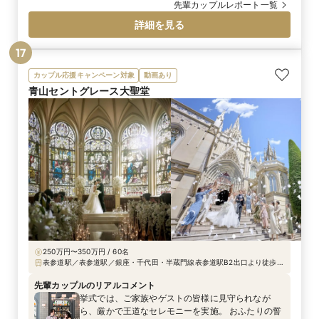
の感動は今でも忘れられません。 4月に契約して9月
先輩カップルレポート一覧
の挙式だったので、気持ち的には焦りましたが、プ
詳細を見る
ランナーさんが具体的な打ち合わせ時期の提示をし
てくださり、一回一回の打ち合わせで決める事が明
17
確だったので、一つ一つ丁寧に決めていくことがで
きました。 また打ち合わせ回数が決まっていないと
カップル応援キャンペーン対象
動画あり
ころも、自分たちが納得いくまで相談できるので、
青山セントグレース大聖堂
安心できる点だと思います。 わがままをたくさん
言って、打ち合わせも衣装合わせも何度もしていた
だきました。スタッフどの方も優しくて温かくて大
好きです！
250万円〜350万円 / 60名
表参道駅／表参道駅／銀座・千代田・半蔵門線表参道駅B2出口より徒歩3
分
先輩カップルのリアルコメント
挙式では、ご家族やゲストの皆様に見守られなが
ら、厳かで王道なセレモニーを実施。 おふたりの誓