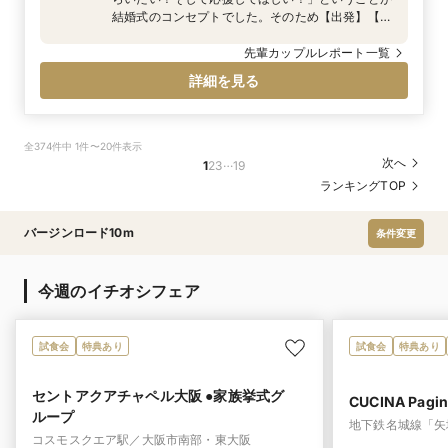
結婚式のコンセプトでした。そのため【出発】【家
族の絆】をテーマに、装飾やお料理などトータル
コーディネートをしていただきました。私たちは人
先輩カップルレポート一覧
前式にしたのですが、人前式の際に使う結婚証明書
詳細を見る
を新しい世界へ旅立つという意味を込めて地球儀に
したり、お料理にフラッグを立てたり細かなところ
までテーマに沿って結婚式を作り上げることが出来
ました
全374件中 1件〜20件表示
…
次へ
1
2
3
19
ランキングTOP
バージンロード10m
条件変更
今週のイチオシフェア
試食会
特典あり
試食会
特典あり
セントアクアチャペル大阪 ●家族挙式グ
CUCINA Pa
ループ
地下鉄名城線「矢
コスモスクエア駅／大阪市南部・東大阪