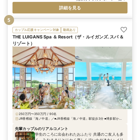
み”というコンセプトが出てきました。私たちが初め
詳細を見る
て出会った日も、初めてデートをした日も、実は雨
で。大事な日に必ず雨が降ることから、“雨”をテー
5
マにしてはとご提案いただきました。一般的に良い
印象だけではない雨ですが、恵みをもたらしてくれ
カップル応援キャンペーン対象
動画あり
たり、生命の源でもあったりと、ポジティブな意味
THE LUIGANS Spa ＆ Resort（ザ・ルイガンズ.スパ ＆
合いもあるとプランナーさんに気づかせていただき
リゾート）
ました。また、今の自分たちがあるのは周りの方々
の存在あってこそ。みなさんにしっかり感謝を伝え
る結婚式にしたいという思いから、“感動の涙があふ
れる結婚式”にしよう、とコンセプトが決まりまし
た。 ペーパー類に傘のイラストを入れたり、高砂の
装花は水が滴るようなイメージにしたり。アイテム
は雨や水のイメージで統一しました。特に印象的
だったのは、カラードレスに合わせた傘のブーケで
す。装花担当の方と何度も打合せをして、作ってい
ただきました。
250万円〜350万円 / 90名
JR香椎線「海ノ中道」／■JR香椎線「海ノ中道」駅徒歩3分 ■博多駅から
車で16分・天神駅から車で16分 ■博多駅より無料シャトルバス随時運行
先輩カップルのリアルコメント
学生のころに出会われたおふたり 共通のご友人も多
く みなさまにとにかく楽しんでいただきたい メリ