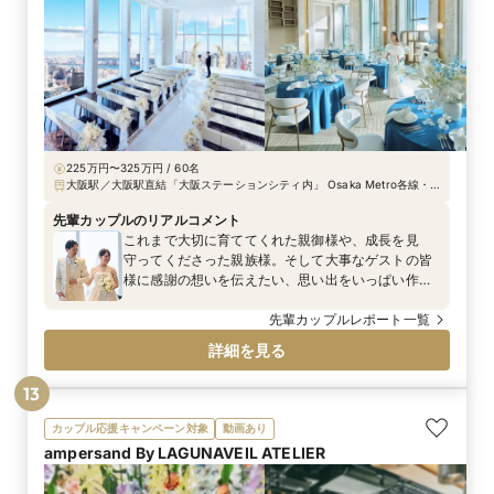
225万円〜325万円 / 60名
大阪駅／大阪駅直結「大阪ステーションシティ内」 Osaka Metro各線・
阪神「梅田」駅より徒歩2分 Osaka Metro四ツ橋線「西梅田」駅より徒歩
2分
先輩カップルのリアルコメント
これまで大切に育ててくれた親御様や、成長を見
守ってくださった親族様。そして大事なゲストの皆
様に感謝の想いを伝えたい、思い出をいっぱい作り
たいと仰っていたおふたり。ゲストが一緒に楽しむ
ことができることを重視され、そのひとつひとつの
先輩カップルレポート一覧
意味も大切にご準備されました♡大好きな人たちと
詳細を見る
の特別な時間がいつまでも思い出として残りますよ
うに…。そんな想いのこもった心温まる時間を紹介
13
します。
カップル応援キャンペーン対象
動画あり
ampersand By LAGUNAVEIL ATELIER