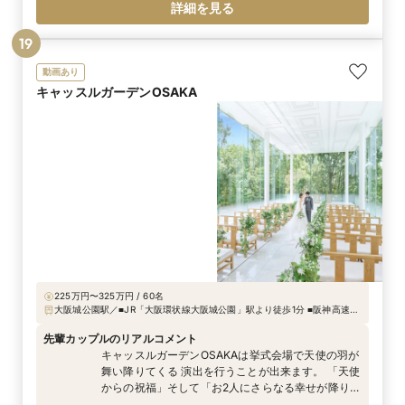
詳細を見る
19
動画あり
キャッスルガーデンOSAKA
225万円〜325万円 / 60名
大阪城公園駅／■JR「大阪環状線大阪城公園」駅より徒歩1分 ■阪神高速自
動車道東大阪線森ノ宮ICより車3分
先輩カップルのリアルコメント
キャッスルガーデンOSAKAは挙式会場で天使の羽が
舞い降りてくる 演出を行うことが出来ます。 「天使
からの祝福」そして「お2人にさらなる幸せが降り注
ぎますように。」といった意味が込められておりま