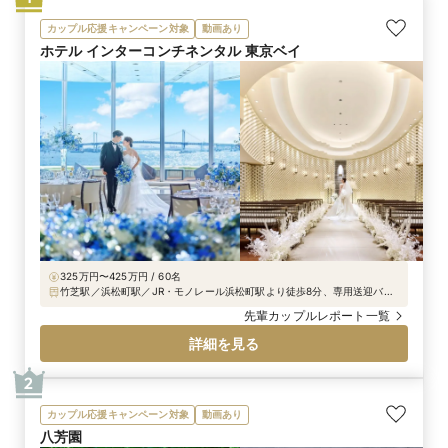
カップル応援キャンペーン対象
動画あり
ホテル インターコンチネンタル 東京ベイ
325万円〜425万円 / 60名
竹芝駅／浜松町駅／JR・モノレール浜松町駅より徒歩8分、専用送迎バス
で3分、新交通「ゆりかもめ」竹芝駅直結徒歩30秒、都営大江戸線・都営
先輩カップルレポート一覧
浅草線大門駅より徒歩10分
詳細を見る
2
カップル応援キャンペーン対象
動画あり
八芳園