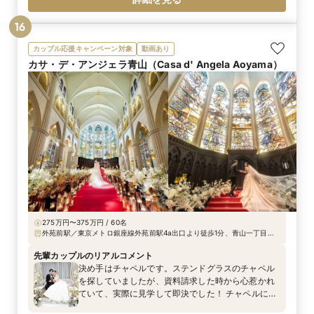
で、生地と形が気に入ったそう。韓国風のツヤメイ
ク、キラキラ感のあるアクセサリーやティアラもよ
16
くお似合いでした。
カップル応援キャンペーン対象
動画あり
カサ・デ・アンジェラ青山（Casa d' Angela Aoyama）
275万円〜375万円 / 60名
外苑前駅／東京メトロ銀座線外苑前駅4a出口より徒歩1分、青山一丁目駅
より徒歩6分
先輩カップルのリアルコメント
決め手はチャペルです。ステンドグラスのチャペル
を探していましたが、資料請求した時から心惹かれ
ていて、実際に見学して即決でした！ チャペルに
入った瞬間、ステンドグラスが圧巻すぎて、あの時