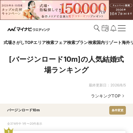
式場さがしTOP
エリア検索
フェア検索
プラン検索
国内リゾート
海外
[バージンロード10m]の人気結婚式
場ランキング
最終更新日：
2026/8/5
ランキングTOP
バージンロード10m
条件変更
全374件中 1件〜20件表示
1