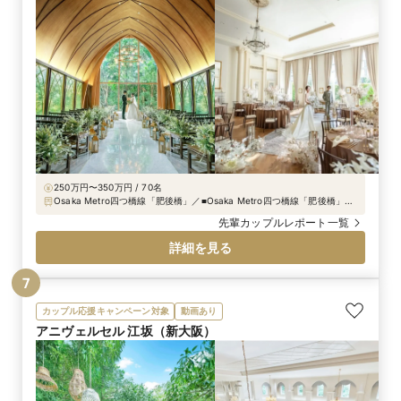
250万円〜350万円 / 70名
Osaka Metro四つ橋線「肥後橋」／■Osaka Metro四つ橋線「肥後橋」駅
8番出口すぐ（四つ橋筋沿い） ■Osaka Metro御堂筋線・京阪本線「淀屋
先輩カップルレポート一覧
橋」駅から徒歩5分 ■京阪中之島線「渡辺橋」駅から徒歩5分
詳細を見る
7
カップル応援キャンペーン対象
動画あり
アニヴェルセル 江坂（新大阪）