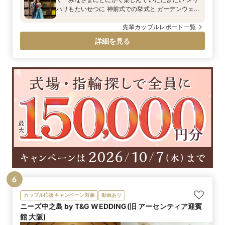
ハリもたいせつに 神前式での挙式と ガーデンウェ
ディングでゲストとの距離も近く カジュアルなパー
ティーを グリーンのなかに鮮やかな色が映える セン
先輩カップルレポート一覧
スフルなウェディングをご紹介いたします
詳細を見る
6
カップル応援キャンペーン対象
動画あり
ニーズ中之島 by T&G WEDDING(旧 アーセンティア迎賓
館 大阪)