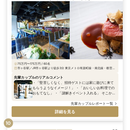
75万円〜175万円 / 60名
市ヶ谷駅／JR市ヶ谷駅より徒歩3分 東京メトロ有楽町線・南北線・都営新
宿線市ヶ谷駅より徒歩3分 東京メトロ有楽町麴町駅徒歩4分 JR四ツ谷駅よ
り徒歩7分
先輩カップルのリアルコメント
・「堅苦しくなく、招待ゲストには家に遊びに来て
もらうようなイメージ！」 ・「おいしいお料理での
おもてなし」 ・「謎解きイベント入れる」 そこか
ら、「高砂を作らない」「新郎新婦やゲストが自由
に動き回れるスタイル」という大枠を決め、そこか
先輩カップルレポート一覧
らアイデアを少しずつ加えて行きました♪ ・ゲスト
詳細を見る
が会話をしやすいよう、高さが出過ぎない装花 ・謎
解きをしやすいように、グループごとに席を配置！
10
・会場のソファー席はくつろいでもらえるようゲス
ト席に！ ・お酒好きのご友人にあわせたドリンク