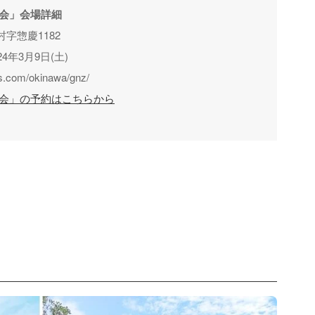
教会」会場詳細
字惣慶1182
年3月9日(土)
com/okinawa/gnz/
教会」の予約はこちらから