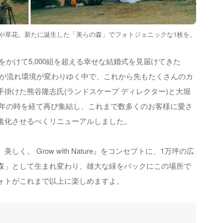
や草花。新たに誕生した「美らの森」でフォトジェニックな1枚を。
間をかけて5,000組を超える幸せな結婚式を見届けてきた
時が流れ環境が変わりゆく中で、これから先もたくさんのカ
掛けた熊谷隆志氏(ランドスケープ ディレクター)と大堀
7年の時を経て再び集結し、これまで数多くのお客様に愛さ
進化させるべくリニューアルしました。
。 Grow with Nature』をコンセプトに、1万坪の広
森」として生まれ変わり、雄大な緑をバックにこの場所で
ォトがこれまで以上に楽しめますよ。