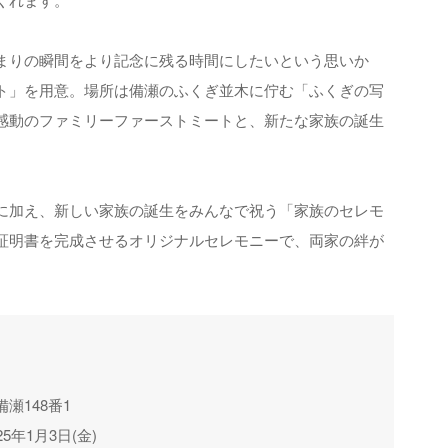
まりの瞬間をより記念に残る時間にしたいという思いか
ト」を用意。場所は備瀬のふくぎ並木に佇む「ふくぎの写
感動のファミリーファーストミートと、新たな家族の誕生
に加え、新しい家族の誕生をみんなで祝う「家族のセレモ
証明書を完成させるオリジナルセレモニーで、両家の絆が
瀬148番1
年1月3日(金)