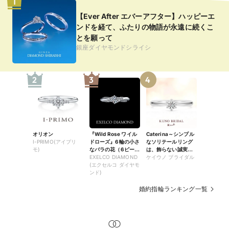
1
【Ever After エバーアフター】ハッピーエ
ンドを経て、ふたりの物語が永遠に続くこ
とを願って
銀座ダイヤモンドシライシ
2
3
4
オリオン
『Wild Rose ワイル
Caterina～シンプル
I-PRIMO(アイプリ
ドローズ』6輪の小さ
なソリテールリング
モ)
なバラの花（6ピース
は、飾らない誠実な
のダイヤ）が、薬指
EXELCO DIAMOND
愛の象徴～
ケイウノ ブライダル
の上で咲き誇るリン
(エクセルコ ダイヤモ
グ
ンド)
婚約指輪ランキング一覧