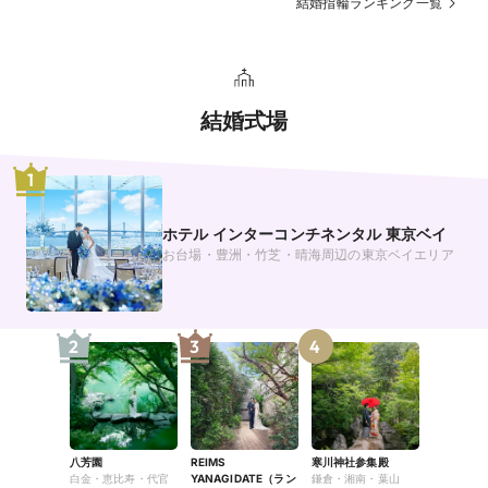
結婚指輪ランキング一覧
結婚式場
1
ホテル インターコンチネンタル 東京ベイ
お台場・豊洲・竹芝・晴海周辺の東京ベイエリア
2
3
4
八芳園
REIMS
寒川神社参集殿
白金・恵比寿・代官
YANAGIDATE（ラン
鎌倉・湘南・葉山