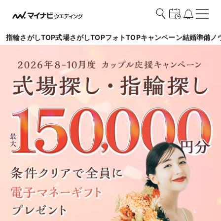
指輪さがしTOP
式場さがしTOP
フォトTOP
キャンペーン
結婚準備ノ