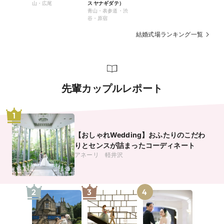
山・広尾
ス ヤナギダテ）
青山・表参道・渋
谷・原宿
結婚式場ランキング一覧
先輩カップルレポート
1
【おしゃれWedding】おふたりのこだわ
りとセンスが詰まったコーディネート
アネーリ 軽井沢
2
3
4