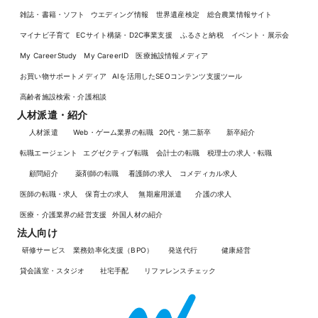
雑誌・書籍・ソフト
ウエディング情報
世界遺産検定
総合農業情報サイト
マイナビ子育て
ECサイト構築・D2C事業支援
ふるさと納税
イベント・展示会
My CareerStudy
My CareerID
医療施設情報メディア
お買い物サポートメディア
AIを活用したSEOコンテンツ支援ツール
高齢者施設検索・介護相談
人材派遣・紹介
人材派遣
Web・ゲーム業界の転職
20代・第二新卒
新卒紹介
転職エージェント
エグゼクティブ転職
会計士の転職
税理士の求人・転職
顧問紹介
薬剤師の転職
看護師の求人
コメディカル求人
医師の転職・求人
保育士の求人
無期雇用派遣
介護の求人
医療・介護業界の経営支援
外国人材の紹介
法人向け
研修サービス
業務効率化支援（BPO）
発送代行
健康経営
貸会議室・スタジオ
社宅手配
リファレンスチェック