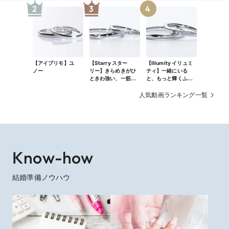
2
3
4
【アイプリモ】ユ
【Starry スター
【Illumity イリュミ
ノー
リー】きらめきがひ
ティ】一緒にいる
ときわ強い、一筋の
と、もっと輝くふた
流れ星
りの未来。
人気動画ランキング一覧
Know-how
結婚準備ノウハウ