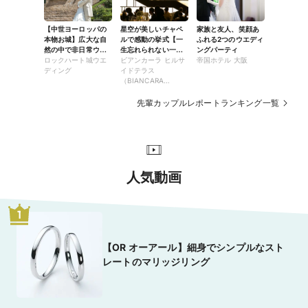
【中世ヨーロッパの
星空が美しいチャペ
家族と友人、笑顔あ
本物お城】広大な自
ルで感動の挙式【一
ふれる2つのウエディ
然の中で非日常ウエ
生忘れられない一
ングパーティ
ディング
ロックハート城ウエ
日】
ビアンカーラ ヒルサ
帝国ホテル 大阪
ディング
イドテラス
（BIANCARA
HILLSIDE
TERRACE）
先輩カップルレポートランキング一覧
人気動画
1
【OR オーアール】細身でシンプルなスト
レートのマリッジリング