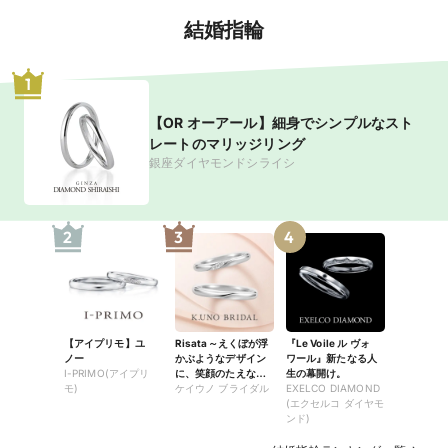
結婚指輪
1
【OR オーアール】細身でシンプルなスト
レートのマリッジリング
銀座ダイヤモンドシライシ
2
3
4
【アイプリモ】ユ
Risata～えくぼが浮
『Le Voile ル ヴォ
ノー
かぶようなデザイン
ワール』新たなる人
I-PRIMO(アイプリ
に、笑顔のたえない
生の幕開け。
モ)
日々を願って～
ケイウノ ブライダル
EXELCO DIAMOND
(エクセルコ ダイヤモ
ンド)