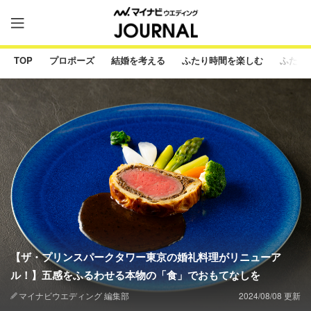
TOP
プロポーズ
結婚を考える
ふたり時間を楽しむ
ふたり
【ザ・プリンスパークタワー東京の婚礼料理がリニューア
ル！】五感をふるわせる本物の「食」でおもてなしを
マイナビウエディング 編集部
2024/08/08 更新