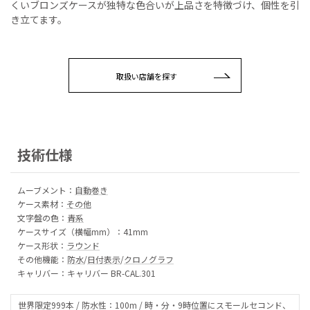
くいブロンズケースが独特な色合いが上品さを特徴づけ、個性を引
き立てます。
取扱い店舗を探す
技術仕様
ムーブメント：
自動巻き
ケース素材：
その他
文字盤の色：
青系
ケースサイズ（横幅mm）：41mm
ケース形状：
ラウンド
その他機能：
防水
/
日付表示
/
クロノグラフ
キャリバー：キャリバー BR-CAL.301
世界限定999本 / 防水性：100m / 時・分・9時位置にスモールセコンド、