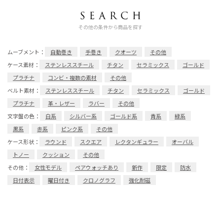
その他の条件から商品を探す
ムーブメント：
自動巻き
手巻き
クオーツ
その他
ケース素材：
ステンレススチール
チタン
セラミックス
ゴールド
プラチナ
コンビ・複数の素材
その他
ベルト素材：
ステンレススチール
チタン
セラミックス
ゴールド
プラチナ
革・レザー
ラバー
その他
文字盤の色：
白系
シルバー系
ゴールド系
青系
緑系
黒系
赤系
ピンク系
その他
ケース形状：
ラウンド
スクエア
レクタンギュラー
オーバル
トノー
クッション
その他
その他：
女性モデル
ペアウォッチあり
新作
限定
防水
日付表示
曜日付き
クロノグラフ
強化耐磁