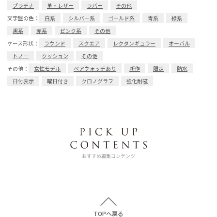
プラチナ
革・レザー
ラバー
その他
文字盤の色：
白系
シルバー系
ゴールド系
青系
緑系
黒系
赤系
ピンク系
その他
ケース形状：
ラウンド
スクエア
レクタンギュラー
オーバル
トノー
クッション
その他
その他：
女性モデル
ペアウォッチあり
新作
限定
防水
日付表示
曜日付き
クロノグラフ
強化耐磁
おすすめ編集コンテンツ
TOPへ戻る