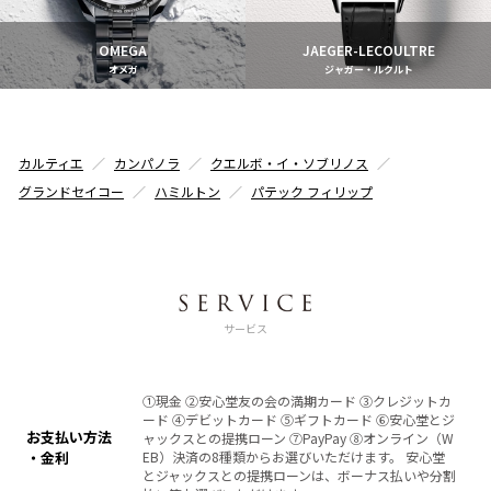
OMEGA
JAEGER-LECOULTRE
オメガ
ジャガー・ルクルト
カルティエ
カンパノラ
クエルボ・イ・ソブリノス
グランドセイコー
ハミルトン
パテック フィリップ
サービス
①現金 ②安心堂友の会の満期カード ③クレジットカ
ード ④デビットカード ⑤ギフトカード ⑥安心堂とジ
お支払い方法
ャックスとの提携ローン ⑦PayPay ⑧オンライン（W
・金利
EB）決済の8種類からお選びいただけます。 安心堂
とジャックスとの提携ローンは、ボーナス払いや分割