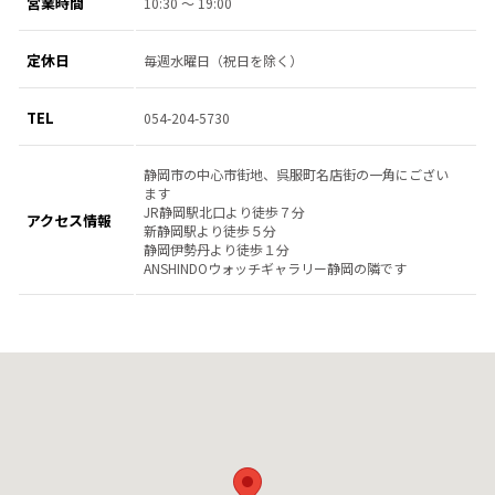
営業時間
10:30 ～ 19:00
定休日
毎週水曜日（祝日を除く）
TEL
054-204-5730
静岡市の中心市街地、呉服町名店街の一角にござい
ます
JR静岡駅北口より徒歩７分
アクセス情報
新静岡駅より徒歩５分
静岡伊勢丹より徒歩１分
ANSHINDOウォッチギャラリー静岡の隣です