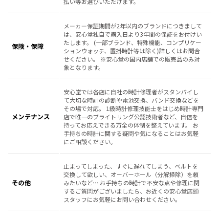
払い等お選びいただけます。
メーカー保証期間が2年以内のブランドにつきまして
は、安心堂独自で購入日より3年間の保証をお付けい
たします。 (一部ブランド、特殊機能、コンプリケー
保険・保障
ションウォッチ、置掛時計等は除く)詳しくはお問合
せください。 ※安心堂の国内店舗での販売品のみ対
象となります。
安心堂では各店に自社の時計修理者がスタンバイし
て大切な時計の診断や電池交換、バンド交換などを
その場で対応。 1級時計修理技能士をはじめ時計専門
メンテナンス
店で唯一のブライトリング公認技術者など、自信を
持ってお応えできる万全の体制を整えています。 お
手持ちの時計に関する疑問や気になることはお気軽
にご相談ください。
止まってしまった、すぐに遅れてしまう、ベルトを
交換して欲しい、オーバーホール（分解掃除）を頼
その他
みたいなど… お手持ちの時計で不安な点や修理に関
するご質問がございましたら、お近くの安心堂店頭
スタッフにお気軽にお問い合わせください。