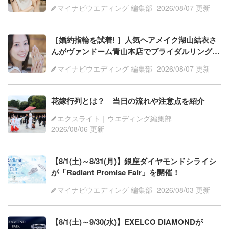
験・後編
マイナビウエディング 編集部
2026/08/07 更新
［婚約指輪を試着! ］人気ヘアメイク湖山結衣さ
んがヴァンドーム青山本店でブライダルリング体
験 ・前編
マイナビウエディング 編集部
2026/08/07 更新
花嫁行列とは？ 当日の流れや注意点を紹介
エクスライト｜ウエディング編集部
2026/08/06 更新
【8/1(土)～8/31(月)】銀座ダイヤモンドシライシ
が「Radiant Promise Fair」を開催！
マイナビウエディング 編集部
2026/08/03 更新
【8/1(土)～9/30(水)】EXELCO DIAMONDが