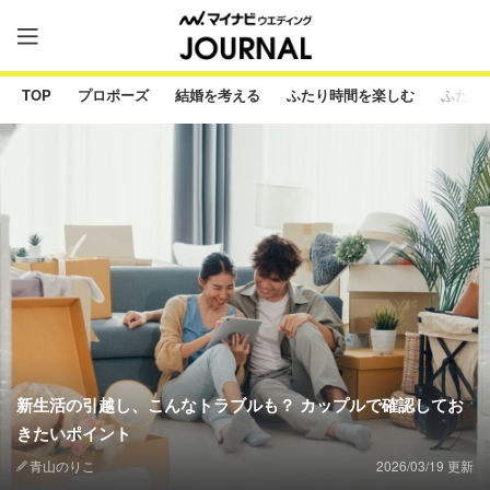
TOP
プロポーズ
結婚を考える
ふたり時間を楽しむ
ふたり
新生活の引越し、こんなトラブルも？ カップルで確認してお
きたいポイント
青山のりこ
2026/03/19 更新