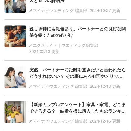
因と５つの解消法
マイナビウエディング 編集部
2024/10/27 更新
親しき仲にも礼儀あり。パートナーとの良好な関
係を築くための心がけ
エクスライト｜ウエディング編集部
2024/03/13 更新
突然、パートナーに距離を置きたいと言われたら
どうすればいい？ その裏にある心理やメリット
などを解説
マイナビウエディング 編集部
2024/12/18 更新
【新婚カップルアンケート】家具・家電、どこま
でそろえる？ 結婚を機に購入したものランキン
グ
マイナビウエディング 編集部
2024/12/16 更新