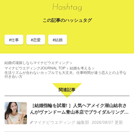
この記事のハッシュタグ
#仕事
#恋愛
#結婚
結婚式場探しならマイナビウエディング
マイナビウエディングJOURNAL TOP
結婚を考える
生活リズムが合わないカップルでも大丈夫。仕事時間が違う恋人との上手な
付き合い方
関連記事
［結婚指輪を試着! ］人気ヘアメイク湖山結衣さ
んがヴァンドーム青山本店でブライダルリング体
験・後編
マイナビウエディング 編集部
2026/08/07 更新