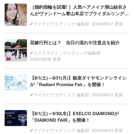
［婚約指輪を試着! ］人気ヘアメイク湖山結衣さ
んがヴァンドーム青山本店でブライダルリング体
験 ・前編
マイナビウエディング 編集部
2026/08/07 更新
花嫁行列とは？ 当日の流れや注意点を紹介
エクスライト｜ウエディング編集部
2026/08/06 更新
【8/1(土)～8/31(月)】銀座ダイヤモンドシライシ
が「Radiant Promise Fair」を開催！
マイナビウエディング 編集部
2026/08/03 更新
【8/1(土)～9/30(水)】EXELCO DIAMONDが
「DIAMOND FAIR」を開催！
マイナビウエディング 編集部
2026/08/03 更新