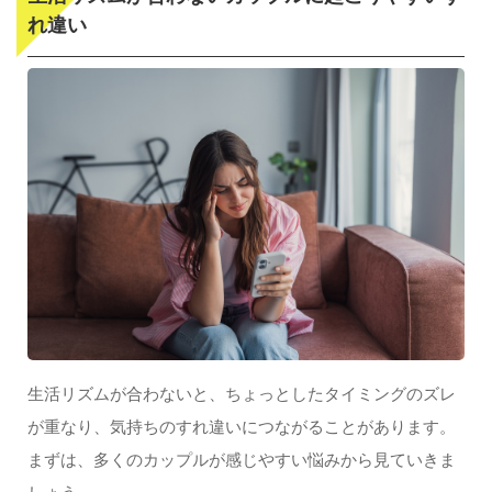
無理に合わせるとストレスになる
れ違い
生活リズムが合わないカップルの対処法
会える時間を意識して過ごす
短時間でもしっかり向き合う
会える日はスマホを置いて会話に集中する
連絡のペースやタイミングをゆるく共有する
ひとりの時間も大切にする
うまくいくカップルの秘訣３
「会えない＝悪いこと」と決めつけない
相手の生活を変えようとしない
会えた時間の満足度を大切にしている
無理に時間を合わせなくても大丈夫
生活リズムが合わないと、ちょっとしたタイミングのズレ
が重なり、気持ちのすれ違いにつながることがあります。
まずは、多くのカップルが感じやすい悩みから見ていきま
しょう。