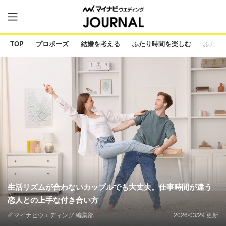
TOP
プロポーズ
結婚を考える
ふたり時間を楽しむ
ふたり
生活リズムが合わないカップルでも大丈夫。仕事時間が違う
恋人との上手な付き合い方
マイナビウエディング 編集部
2026/03/29 更新