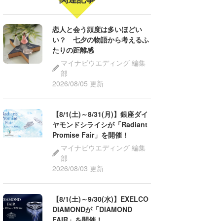
恋人と会う頻度は多いほどい
い？ 七夕の物語から考えるふ
たりの距離感
マイナビウエディング 編集
部
2026/08/05 更新
【8/1(土)～8/31(月)】銀座ダイ
ヤモンドシライシが「Radiant
Promise Fair」を開催！
マイナビウエディング 編集
部
2026/08/03 更新
【8/1(土)～9/30(水)】EXELCO
DIAMONDが「DIAMOND
FAIR」を開催！