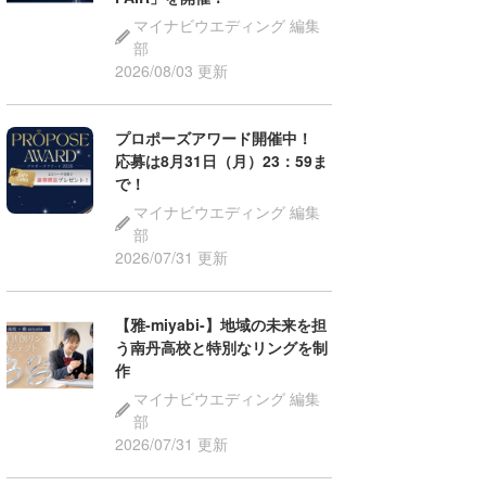
マイナビウエディング 編集
部
2026/08/03 更新
プロポーズアワード開催中！
応募は8月31日（月）23：59ま
で！
マイナビウエディング 編集
部
2026/07/31 更新
【雅-miyabi-】地域の未来を担
う南丹高校と特別なリングを制
作
マイナビウエディング 編集
部
2026/07/31 更新