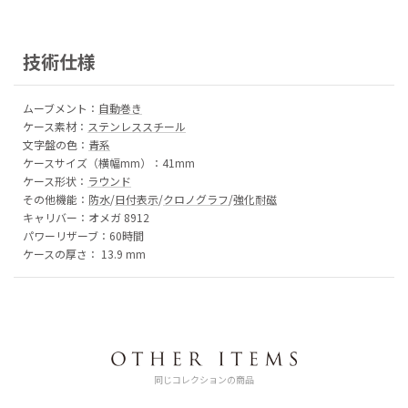
技術仕様
ムーブメント：
自動巻き
ケース素材：
ステンレススチール
文字盤の色：
青系
ケースサイズ（横幅mm）：41mm
ケース形状：
ラウンド
その他機能：
防水
/
日付表示
/
クロノグラフ
/
強化耐磁
キャリバー：オメガ 891 2
パワーリザーブ：60時間
ケースの厚さ： 13.9 m m
同じコレクションの商品