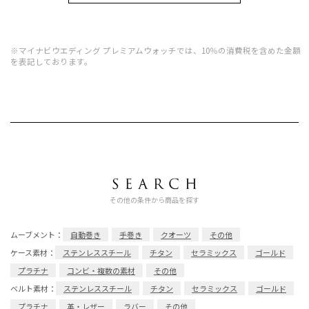
※マイナビウエディング プレミアムウォッチでは、10％の消費税を含めた金額
を表記しております。
その他の条件から商品を探す
ムーブメント：
自動巻き
手巻き
クオーツ
その他
ケース素材：
ステンレススチール
チタン
セラミックス
ゴールド
プラチナ
コンビ・複数の素材
その他
ベルト素材：
ステンレススチール
チタン
セラミックス
ゴールド
プラチナ
革・レザー
ラバー
その他