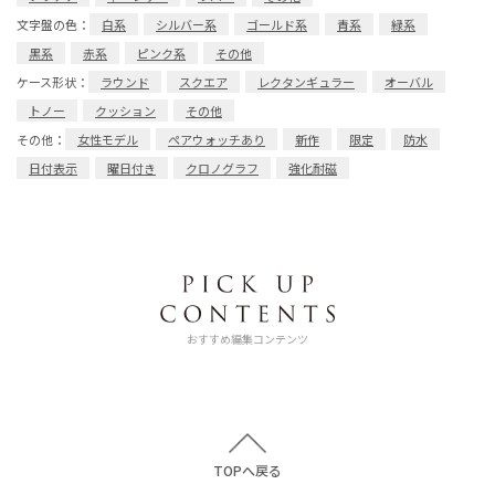
文字盤の色：
白系
シルバー系
ゴールド系
青系
緑系
黒系
赤系
ピンク系
その他
ケース形状：
ラウンド
スクエア
レクタンギュラー
オーバル
トノー
クッション
その他
その他：
女性モデル
ペアウォッチあり
新作
限定
防水
日付表示
曜日付き
クロノグラフ
強化耐磁
おすすめ編集コンテンツ
TOPへ戻る