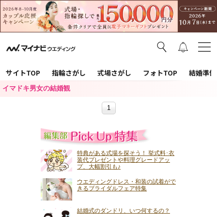
サイトTOP
指輪さがし
式場さがし
フォトTOP
結婚準備
イマドキ男女の結婚観
1
特典がある式場を探そう！ 挙式料･衣
装代プレゼントや料理グレードアッ
プ、大幅割引も♪
ウエディングドレス・和装の試着がで
きるブライダルフェア特集
結婚式のダンドリ、いつ何するの？