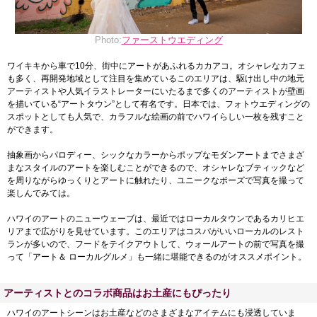
Photo:
ファーストウエディング
ワイキキから車で10分、街中にアートがあふれるカカアコ。オシャレなカフェ
も多く、再開発地域として注目を集めているこのエリアは、駆け出し中の地元
アーティストや人気イラストレーターにいたるまで多くのアーティストが壁画
を描いている“アートタウン”として有名です。日本では、フォトウエディングの
スポットとしても人気で、カラフルな絵画の前でハワイらしい一枚を残すこと
ができます。
抽象画からパロディー、シックなカラーからポップなモダンアートまでさまざ
まなスタイルのアートを楽しむことができるので、オシャレなブティックなど
を周りながらゆっくりとアートに触れたり、ユニークなポーズで写真を撮って
楽しんでみては。
ハワイのアートのニューウェーブは、最近ではローカルタウンであるカリヒエ
リアまで広がりを見せています。このエリアはコスパがいいローカルのレスト
ランが多いので、フードをテイクアウトして、ウォールアートの前で写真を撮
って「アート＆ ローカルグルメ」も一緒に堪能できるのがオススメポイント。
アーティストとのコラボ商品はお土産にもぴったり
ハワイのアートシーンはお土産などのさまざまなアイテムにも浸透していま