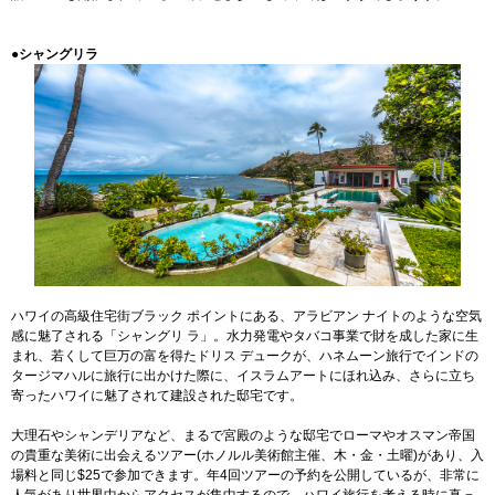
●シャングリラ
ハワイの高級住宅街ブラック ポイントにある、アラビアン ナイトのような空気
感に魅了される「シャングリ ラ」。水力発電やタバコ事業で財を成した家に生
まれ、若くして巨万の富を得たドリス デュークが、ハネムーン旅行でインドの
タージマハルに旅行に出かけた際に、イスラムアートにほれ込み、さらに立ち
寄ったハワイに魅了されて建設された邸宅です。
大理石やシャンデリアなど、まるで宮殿のような邸宅でローマやオスマン帝国
の貴重な美術に出会えるツアー(ホノルル美術館主催、木・金・土曜)があり、入
場料と同じ$25で参加できます。年4回ツアーの予約を公開しているが、非常に