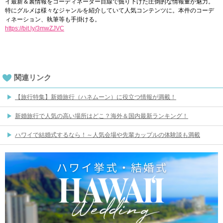
イ最新＆裏情報をコーディネーター目線で掘り下げた圧倒的な情報量が魅力。
特にグルメは様々なジャンルを紹介していて人気コンテンツに。本件のコーデ
ィネーション、執筆等も手掛ける。
https://bit.ly/3mwZJVC
関連リンク
【旅行特集】新婚旅行（ハネムーン）に役立つ情報が満載！
新婚旅行で人気の高い場所はどこ？海外＆国内最新ランキング！
ハワイで結婚式するなら！～人気会場や先輩カップルの体験談も満載