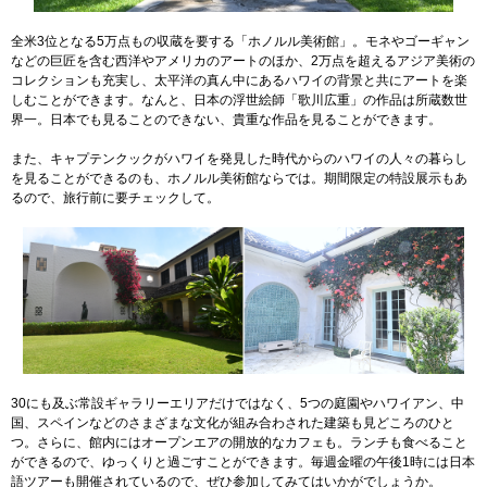
全米3位となる5万点もの収蔵を要する「ホノルル美術館」。モネやゴーギャン
などの巨匠を含む西洋やアメリカのアートのほか、2万点を超えるアジア美術の
コレクションも充実し、太平洋の真ん中にあるハワイの背景と共にアートを楽
しむことができます。なんと、日本の浮世絵師「歌川広重」の作品は所蔵数世
界一。日本でも見ることのできない、貴重な作品を見ることができます。
また、キャプテンクックがハワイを発見した時代からのハワイの人々の暮らし
を見ることができるのも、ホノルル美術館ならでは。期間限定の特設展示もあ
るので、旅行前に要チェックして。
30にも及ぶ常設ギャラリーエリアだけではなく、5つの庭園やハワイアン、中
国、スペインなどのさまざまな文化が組み合わされた建築も見どころのひと
つ。さらに、館内にはオープンエアの開放的なカフェも。ランチも食べること
ができるので、ゆっくりと過ごすことができます。毎週金曜の午後1時には日本
語ツアーも開催されているので、ぜひ参加してみてはいかがでしょうか。