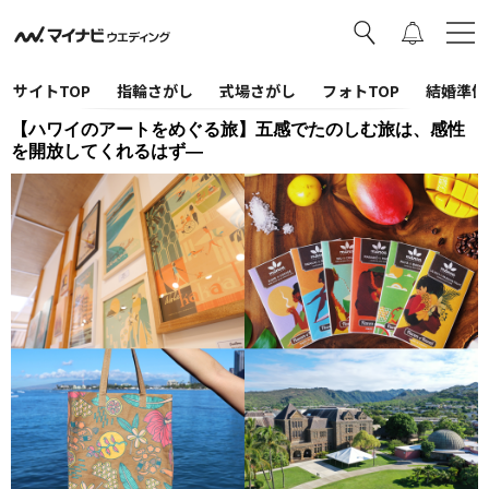
サイトTOP
指輪さがし
式場さがし
フォトTOP
結婚準備
【ハワイのアートをめぐる旅】五感でたのしむ旅は、感性
を開放してくれるはず―