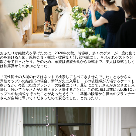
おふたりが結婚式を挙げたのは、2020年の秋。時節柄、多くのゲストが一度に集う
のを避けるため、親族会食・挙式・披露宴と計3部構成にし、それぞれゲストを分
散させて行ったそう。そのため、家族は親族会食から挙式まで、友人は挙式もしく
は披露宴からの参加となった。
「同性同士の入場の仕方はネットで検索しても出てきませんでした」ともかさん。
異性カップルの結婚式の場合、新郎が先に入場し、その後新婦が入場するケースも
多いなか、今回は担当プランナーの提案により、最初にこてぃさんがお父さまと入
場し、続いてもかさんがお母さまと入場することに。この式場は以前にもLGBTQカ
ップルの結婚式を行ったことがあったそうで、「準備の段階から担当のプランナー
さんが自然に導いてくださったので安心でした」とおふたり。