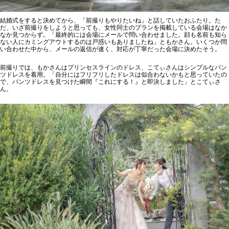
結婚式をすると決めてから、「前撮りもやりたいね」と話していたおふたり。た
だ、いざ前撮りをしようと思っても、女性同士のプランを掲載している会場はなか
なか見つからず。「最終的には会場にメールで問い合わせました。顔も名前も知ら
ない人にカミングアウトするのは戸惑いもありましたね」ともかさん。いくつか問
い合わせた中から、メールの返信が速く、対応が丁寧だった会場に決めたそう。
前撮りでは、もかさんはプリンセスラインのドレス、こてぃさんはシンプルなパン
ツドレスを着用。「自分にはフリフリしたドレスは似合わないかもと思っていたの
で、パンツドレスを見つけた瞬間『これにする！』と即決しました」とこてぃさ
ん。