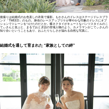
後撮りは結婚式のお色直しの衣装で撮影。もかさんのドレスはステージドレスブラ
ンド「TWEED」のもの。身頃のレースアップリケが華やかな印象のドレスにオプ
ションでトレーンをつけたのだとか。蝶ネクタイがキュートなパンツスタイルのこ
てぃさんと並ぶと、まるでおとぎ話の登場人物のよう。カメラマンがこてぃさんの
知り合いということもあり、おふたりらしさが溢れる自然な写真に。
結婚式を通して育まれた “家族としての絆”