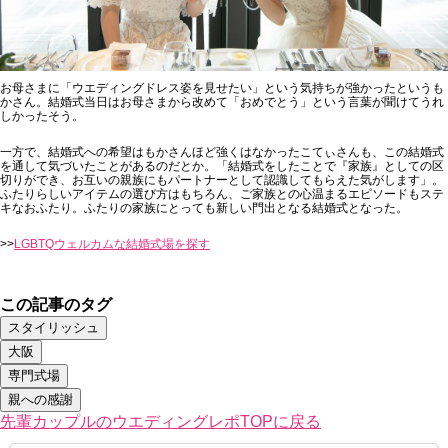
お母さまに「ウエディングドレス姿を見せたい」という気持ちが強かったというも
かさん。結婚式当日はお母さまから改めて「おめでとう」という言葉が聞けてうれ
しかったそう。
一方で、結婚式への希望はもかさんほど強くはなかったこてぃさんも、この結婚式
を通して気づいたことがあるのだとか。「結婚式をしたことで『家族』としての区
切りができ、お互いの親族にもパートナーとして認識してもらえた気がします」。
ふたりらしいアイテムの選び方はもちろん、ご家族との心温まるエピソードもステ
キなおふたり。ふたりの家族にとっても新しい門出となる結婚式となった。
>>
LGBTQウェルカムな結婚式場を探す
この記事のタグ
スタイリッシュ
大阪
専門式場
親への感謝
先輩カップルのウエディングレポTOPに戻る