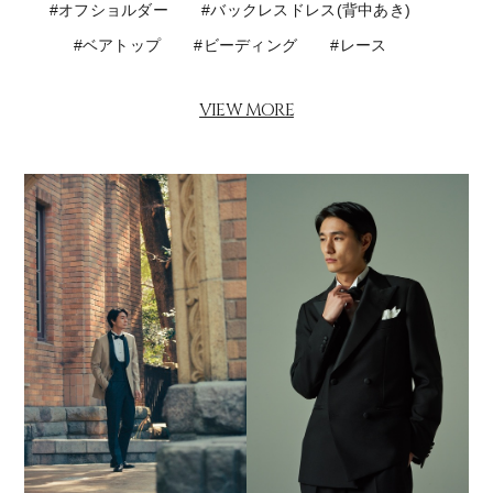
#オフショルダー
#バックレスドレス(背中あき)
#ベアトップ
#ビーディング
#レース
#チュール
#シルク
VIEW MORE
#エンブロイダリー(刺繍付レース)
#オーガンジー
#ロングスリーブ(長袖)
#ノースリーブ
#ショートスリーブ(半袖)
#パフスリーブ
#Vネック
#グリッター
#シャンティレース(花モチーフのレース)
#リボン
#タフタ(平織)
#ホワイト系
#カラードレス
#ブラック系
#ピンク系
#ブルー系
#ベージュ系
#ブラウン系
#黄・オレンジ系
#グレー系
#パープル系
#ネイビー系
#赤系
#グリーン系
#ミニ丈ドレス
#ウール
#モヘア
#ゼニア
#千鳥格子
#チェック
#無地