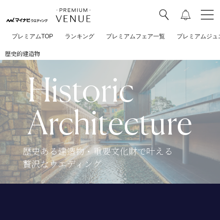
プレミアムTOP
ランキング
プレミアムフェア一覧
プレミアムジュ
歴史的建造物
Historic
Architecture
歴史ある建造物・重要文化財で叶える
贅沢なウエディング