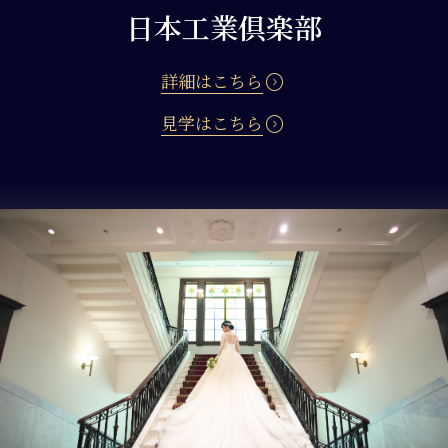
日本工業倶楽部
expand_circle_right
詳細はこちら
expand_circle_right
見学はこちら