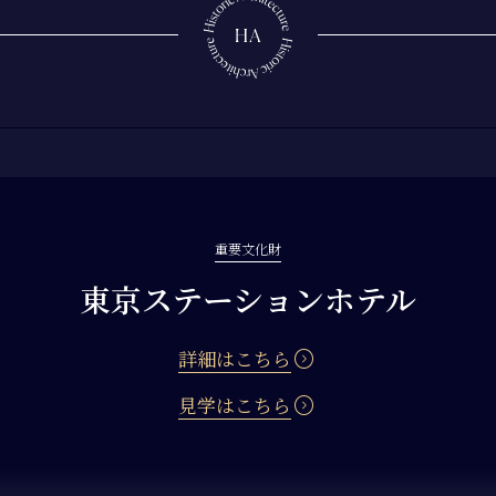
重要文化財
東京ステーションホテル
expand_circle_right
詳細はこちら
expand_circle_right
見学はこちら