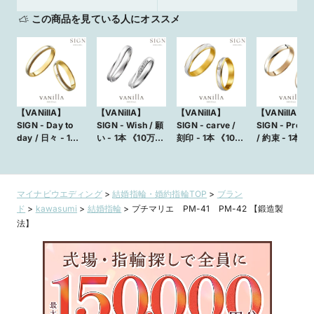
この商品を見ている人にオススメ
【VANillA】
【VANillA】
【VANillA】
【VANillA】
SIGN - Day to
SIGN - Wish / 願
SIGN - carve /
SIGN - Promi
day / 日々 - 1本
い - 1本 《10万円
刻印 - 1本 《10万
/ 約束 - 1本 《
《10万円台》 か
台》 から揃う結
円台》 から揃う
万円台》 から
ら揃う結婚指輪
婚指輪【VANillA
結婚指輪
う結婚指輪
【VANillA広島
広島店・福山本
【VANillA広島
【VANillA広島
店・福山本店】
店】
店・福山本店】
店・福山本店
マイナビウエディング
>
結婚指輪・婚約指輪TOP
>
ブラン
ド
>
kawasumi
>
結婚指輪
>
プチマリエ PM-41 PM-42 【鍛造製
法】