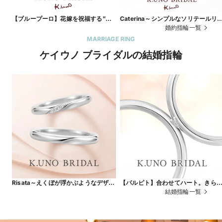
【ブループーロ】花嫁を祝福する”サ
Caterina～シンプルなソリテールリ
ムシングブルー”の青い輝き
グは、飾らない誠実な愛の象徴～
婚約指輪一覧
MARRIAGE RING
ケイウノ ブライダルの結婚指輪
Risata～えくぼが浮かぶようなデザイ
【パルピト】合わせてハート。きら
ンに、笑顔のたえない日々を願って～
くダイヤは愛の輝き
結婚指輪一覧