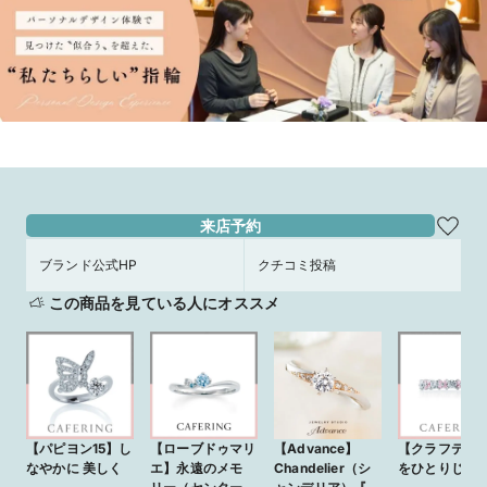
来店予約
ブランド公式HP
クチコミ投稿
この商品を見ている人にオススメ
【パピヨン15】し
【ローブドゥマリ
【Advance】
【クラフティ
なやかに 美しく
エ】永遠のメモ
Chandelier（シ
をひとりじめ