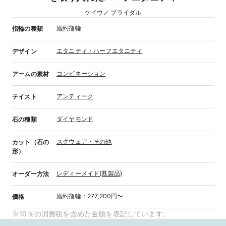
ケイウノ ブライダル
婚約指輪
指輪の種類
エタニティ・ハーフエタニティ
デザイン
コンビネーション
アームの素材
アンティーク
テイスト
ダイヤモンド
石の種類
スクウェア・その他
カット（石の
形）
レディーメイド(既製品)
オーダー方法
婚約指輪
：
277,200円〜
価格
※10％の消費税を含めた金額を表記しています。