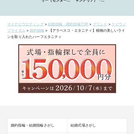
リー（センターダ
ャンデリア）『装
イヤモンド：アイ
飾的で華やかなリ
スブルー）
ング』
マイナビウエディング
>
結婚指輪・婚約指輪TOP
>
ブランド
>
ケイウノ
ブライダル
>
婚約指輪
>
【アラベスコ・エタニティ】植物の美しいライ
ンを取り入れたハーフエタニティ
婚約指輪・結婚指輪さがし
結婚式場さがし