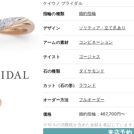
ケイウノ ブライダル
婚約指輪
指輪の種類
ソリティア・立て爪あり
デザイン
コンビネーション
アームの素材
ゴージャス
テイスト
ダイヤモンド
石の種類
ラウンド
カット（石の形）
フルオーダー
オーダー方法
婚約指輪
：
467,700円〜
価格
※10％の消費税を含めた金額を表記しています
来店予約