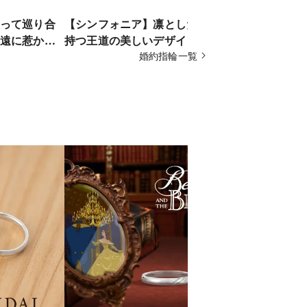
って巡り合
【シンフォニア】凛とした雰囲気を
【ブーケⅡ
遠に惹かれ
持つ王道の美しいデザイン
のよう…幸
婚約指輪一覧