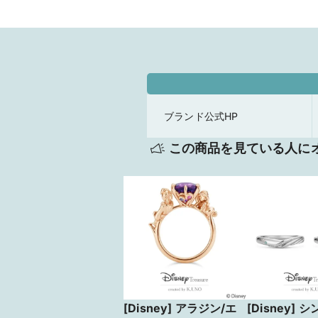
ブランド公式HP
この商品を見ている人に
[Disney] アラジン/エ
[Disney] 