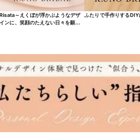
Risata～えくぼが浮かぶようなデザ
ふたりで手作りするDI
インに、笑顔のたえない日々を願っ
て～