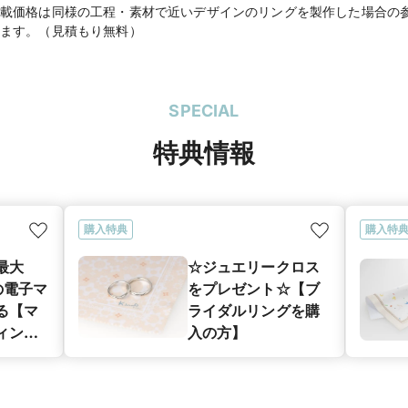
載価格は同様の工程・素材で近いデザインのリングを製作した場合の
ます。（見積もり無料）
SPECIAL
特典情報
購入特典
購入特
最大
☆ジュエリークロス
分の電子マ
をプレゼント☆【ブ
る【マ
ライダルリングを購
ィング
入の方】
キャン