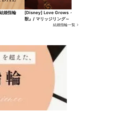
Y結婚指輪
[Disney] Love Grows ～『美女と野
【ハグ ユ
獣』/ マリッジリング～
イメージし
結婚指輪一覧
ジリング