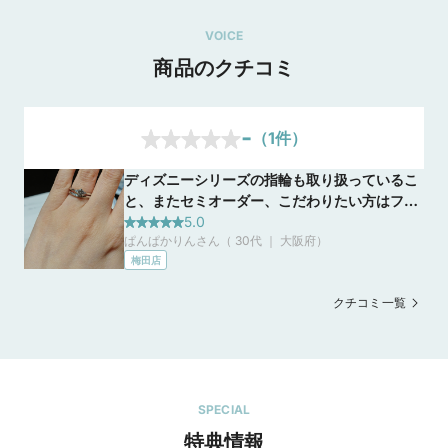
VOICE
商品のクチコミ
-
（
1
件）
ディズニーシリーズの指輪も取り扱っているこ
と、またセミオーダー、こだわりたい方はフル
オーダーもできると自分の好みにあわせて決め
5.0
ぱんぱかりんさん（ 30代 ｜ 大阪府
）
れるところがおすすめかと思います。またダイ
梅田店
ヤの輝きにこだわりたい方にもおすすめです。
すごくキラキラしていて、うっとりしました
クチコミ一覧
(^^)
SPECIAL
特典情報