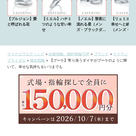
【ブルジョン】愛
【ミエル】ハチミ
【ノエル】聖夜に
【リュミエー
と呼ばれる花
ツのような甘い幸
流れる星（メン
幸せヘと続く
せ
ズ・ブラックダイ
（メンズ・ブ
ヤモンド）
クダイヤモン
マイナビウエディング
>
結婚指輪・婚約指輪TOP
>
ブランド
>
ケイウノ
ブライダル
>
婚約指輪
>
【ブーケ】寄り添うダイヤがブーケのように輝
いて。幸せな気持ちをいつまでも