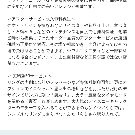
の変更など自由度の高いアレンジが可能です。
＜アフターサービス永久無料保証＞
強度・デザインを損なわないサイズ直しや新品仕上げ、変形直
し・石留め直しなどのメンテナンスを何度でも無料保証。創業
当時から提供してきたオーダー品質のアフターサービスは店舗
併設の工房にて対応。その場で相談でき、内容によってはその
場で受け取ることができます。※フルエタニティなど一部有料
になる場合がございます。また百貨店など工房併設ではない店
舗もございます。
＜ 無料刻印サービス ＞
リングの内側に名前やメッセージなどを無料刻印可能。更にオ
プションでイニシャルや思い出の場所などをおふたりだけのデ
ザインでリングに刻む「裏彫り」、カラー豊富なダイヤモンド
を留める「裏石」も楽しめます。大人気のディズニーキャラク
ターのモチーフを入れることができるのもケイウノならでは。
シンプルなリングにさりげなくふたりらしさを取り入れて。