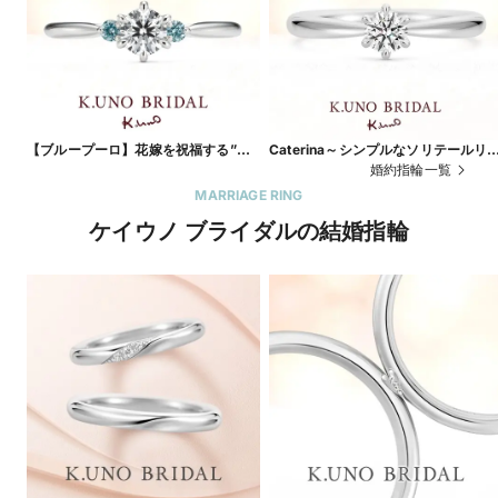
【ブループーロ】花嫁を祝福する”サ
Caterina～シンプルなソリテールリ
ムシングブルー”の青い輝き
グは、飾らない誠実な愛の象徴～
婚約指輪一覧
MARRIAGE RING
ケイウノ ブライダルの結婚指輪