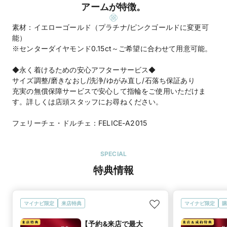
アームが特徴。
素材：イエローゴールド（プラチナ/ピンクゴールドに変更可
能）
※センターダイヤモンド0.15ct～ご希望に合わせて用意可能。
◆永く着けるための安心アフターサービス◆
サイズ調整/磨きなおし/洗浄/ゆがみ直し/石落ち保証あり
充実の無償保障サービスで安心して指輪をご使用いただけま
す。詳しくは店頭スタッフにお尋ねください。
フェリーチェ・ドルチェ：FELICE-A2015
SPECIAL
特典情報
マイナビ限定
来店特典
マイナビ限定
購
【予約&来店で最大