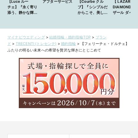
【Luce ルー
アフターサービス
【Courbe クル
【 LAZARE
チェ】『永く寄り
ブ】『シンプルだ
DIAMOND 】
添う、静かな輝
からこそ、美し
ザール ダイヤ
き』
く』
ンド エコー
マイナビウエディング
>
結婚指輪・婚約指輪TOP
>
ブラン
ド
>
TRECENTI (トレセンテ)
>
婚約指輪
>
【フェリーチェ・ドルチェ】
ふたりの明るい未来への希望を贅沢な輝きにとじこめて