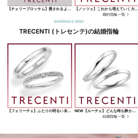
【チェリーブロッサム】愛されるよろ
【ノッツェ】これから増えていく大
こび 永遠の輝きを包む可憐な花びら
な記念日を祝福するリング
婚約指輪一覧
MARRIAGE RING
TRECENTI (トレセンテ)の結婚指輪
【フェリーチェ】ふたりの明るい未来
NEW【ルーチェ】どんな時も静かに
への希望を贅沢な輝きにとじこめて
人生を照らし続ける、光の輝くリン
結婚指輪一覧