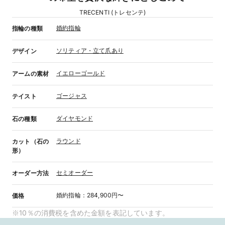
TRECENTI (トレセンテ)
婚約指輪
指輪の種類
ソリティア・立て爪あり
デザイン
イエローゴールド
アームの素材
ゴージャス
テイスト
ダイヤモンド
石の種類
ラウンド
カット（石の
形）
セミオーダー
オーダー方法
婚約指輪
：
284,900円〜
価格
※10％の消費税を含めた金額を表記しています。