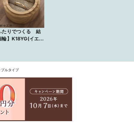
ふたりでつくる 結
指輪】K18YG(イエ
ー）・甲丸・クリア
上げ
ンプルタイプ