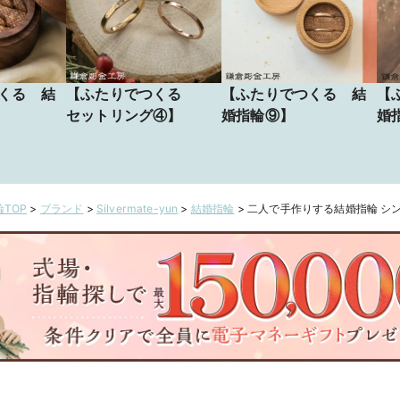
くる 結
【ふたりでつくる
【ふたりでつくる 結
【
セットリング④】
婚指輪⑨】
婚
ロ
仕
TOP
>
ブランド
>
Silvermate-yun
>
結婚指輪
>
二人で手作りする結婚指輪 シ