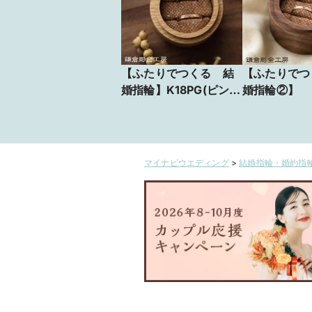
【ふたりでつくる 結
【ふたりでつ
婚指輪】K18PG(ピン
婚指輪②】
ク)・つちめ
マイナビウエディング
>
結婚指輪・婚約指輪