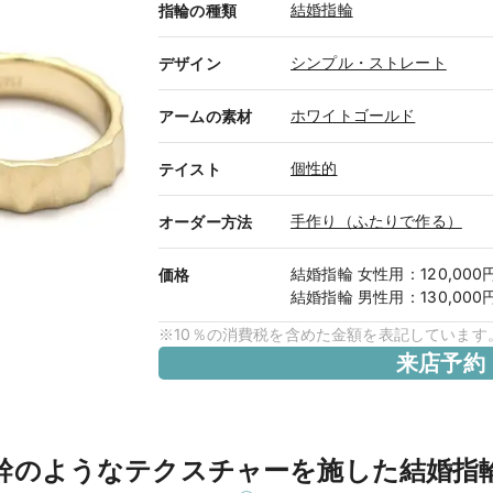
結婚指輪
指輪の種類
シンプル・ストレート
デザイン
ホワイトゴールド
アームの素材
個性的
テイスト
手作り（ふたりで作る）
オーダー方法
結婚指輪
女性用
：
120,000
価格
結婚指輪
男性用
：
130,000
※10％の消費税を含めた金額を表記しています
来店予約
幹のようなテクスチャーを施した結婚指