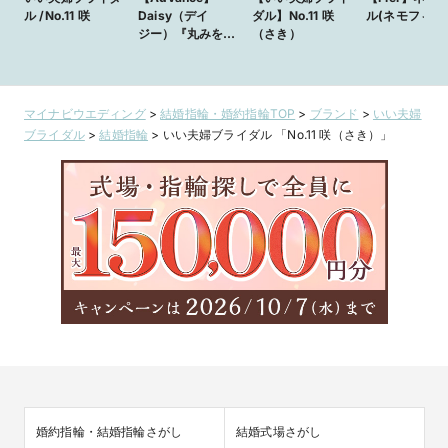
ル /No.11 咲
Daisy（デイ
ダル】No.11 咲
ル(ネモフィラ
ジー）『丸みを
（さき）
持った柔らかな
フォルム』
マイナビウエディング
>
結婚指輪・婚約指輪TOP
>
ブランド
>
いい夫婦
ブライダル
>
結婚指輪
>
いい夫婦ブライダル 「No.11 咲（さき）」
婚約指輪・結婚指輪さがし
結婚式場さがし