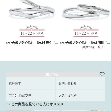
いい夫婦ブライダル 「No.14 舞う（ま
いい夫婦ブライダル 「No.1 明日（あ
う）」
す）」
結婚指輪一覧
来店予約
資料請求
お問い合わせ
ブランド公式HP
クチコミ投稿
この商品を見ている人にオススメ