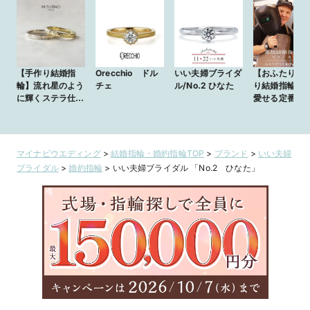
【手作り結婚指
Orecchio ドル
いい夫婦ブライダ
【おふたりで
輪】流れ星のよう
チェ
ル/No.2 ひなた
り結婚指輪】
に輝くステラ仕上
愛せる定番デ
げ
ン。作ったこ
特別な思い出
マイナビウエディング
>
結婚指輪・婚約指輪TOP
>
ブランド
>
いい夫婦
ブライダル
>
婚約指輪
>
いい夫婦ブライダル 「No.2 ひなた」