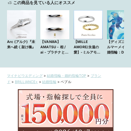
この商品を見ている人にオススメ
Arc (アルク)『未
【VANillA】
【MILLE
【ディズニー
来へ続く架け橋』
AMATSU - 相 /
AMORE/永遠の
ルマーメイド
ai - プラチナと
愛】-ミルアモー
婚指輪：Danci
ゴールドの溶け合
レ-積み重ねてき
Bubbles～踊
うようなデザイン
たふたりの歩み。
～】丸みのあ
が美しい和風リン
その永遠性を繊細
目デザインが
グ【VANillA広島
なドット模様に刻
シャレで可愛
マイナビウエディング
>
結婚指輪・婚約指輪TOP
>
ブラン
店・福山本店】
みこんで
リエルのマリ
ド
>
BRILLIANCE+
>
結婚指輪
>
ペブル
NG1201W001W
リング
DYG