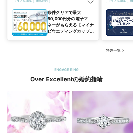
マイナビ限定
来店特典
マイナビ限定
購
条件クリアで最大
60,000円分の電子マ
ネーがもらえる【マイナ
ビウエディングカップル
応援キャンペーン
特典一覧
ENGAGE RING
Over Excellentの婚約指輪