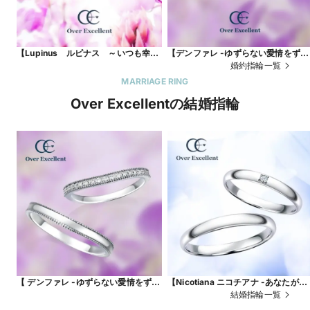
【Lupinus ルピナス ～いつも幸せ
【デンファレ -ゆずらない愛情をずっ
～】 ルピナスの花が咲き誇るよう
と-】「お似合いのふたり」という花
婚約指輪一覧
な、美しく華やかなリング。
言葉。
MARRIAGE RING
Over Excellentの結婚指輪
【 デンファレ -ゆずらない愛情をずっ
【Nicotiana ニコチアナ -あなたがい
と-】共に歩む二人の絆を象徴したブ
れば-】シンプルで着けやすく、人気
結婚指輪一覧
ライダルやアニバーサリーに最適
の甲丸リング。