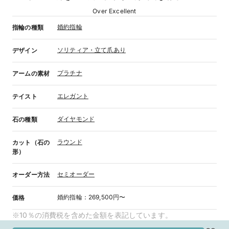
Over Excellent
婚約指輪
指輪の種類
ソリティア・立て爪あり
デザイン
プラチナ
アームの素材
エレガント
テイスト
ダイヤモンド
石の種類
ラウンド
カット（石の
形）
セミオーダー
オーダー方法
婚約指輪
：
269,500円〜
価格
※10％の消費税を含めた金額を表記しています。