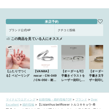
来店予約
ブランド公式HP
クチコミ投稿
この商品を見ている人にオススメ
【ふたりでつく
【VANillA】
【オーダーも可】
【オーダーも
る】ベビーリング
nocur - CN-049
手書きイラストを
手書き文字を
/ CN-050 - 耐久
レーザー刻印した
ザー刻印した
性の高い鍛造製法
手作り結婚指輪
り結婚指輪
で、着け心地の良
いシンプルな結婚
指輪【VANillA広
マイナビウエディング
>
結婚指輪・婚約指輪TOP
>
ブランド
>
Over
島店・福山本店】
Excellent
>
婚約指輪
>
【Lisianthus bellflower トルコキキョウ-希