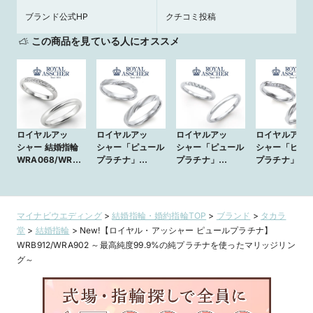
ブランド公式HP
クチコミ投稿
この商品を見ている人にオススメ
ロイヤルアッ
ロイヤルアッ
ロイヤルアッ
ロイヤルアッ
シャー 結婚指輪
シャー「ピュール
シャー「ピュール
シャー「ピュ
WRA068/WRB0
プラチナ」
プラチナ」
プラチナ」
78【鍛造製法】
(Pt999)結婚指輪
(Pt999)結婚指輪
(Pt999)結婚
WRA902/WRB9
WRA904/WRB9
WRA901/WRB
12【鍛造製法】
15【鍛造製法】
1【鍛造製法】
マイナビウエディング
>
結婚指輪・婚約指輪TOP
>
ブランド
>
タカラ
堂
>
結婚指輪
>
New!【ロイヤル・アッシャー ピュールプラチナ】
WRB912/WRA902 ～最高純度99.9%の純プラチナを使ったマリッジリン
グ～