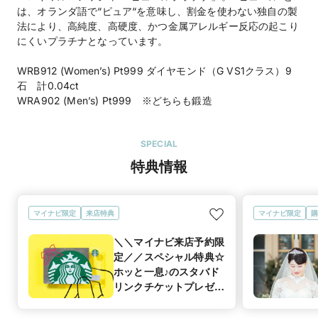
は、オランダ語で“ピュア“を意味し、割金を使わない独自の製
法により、高純度、高硬度、かつ金属アレルギー反応の起こり
にくいプラチナとなっています。
WRB912 (Women’s) Pt999 ダイヤモンド（G VS1クラス）9
石 計0.04ct
WRA902 (Men’s) Pt999 ※どちらも鍛造
SPECIAL
特典情報
マイナビ限定
来店特典
マイナビ限定
購
＼＼マイナビ来店予約限
定／／スペシャル特典☆
ホッと一息♪のスタバド
リンクチケットプレゼン
ト！