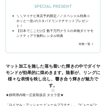
SPECIAL PRESENT
＼＼マイナビ来店予約限定／／スペシャル特典☆
ホッと一息♪のスタバドリンクチケットプレゼン
ト！
【日本でここだけ】数千万円クラスの本物ダイヤモ
ンドティアラ無料レンタル特典
特典一覧
マット加工を施した落ち着いた輝きの中でダイヤ
モンドが効果的に煌めきます。陰影が、リングに
様々な表情を映し出し、響き合う輝きが魅力で
す。
★静岡県内唯一正規取扱店 タカラ堂★
「ロイヤル・アッシャー ピュールプラチナ」。 “ピュール”と