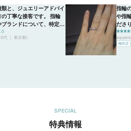
種類と、ジュエリーアドバイ
指輪
方の丁寧な接客です。 指輪
や指
やブランドについて、特定の
ださ
.0
絞れていなかったので、たく
まし
0代 ｜ 東京都
）
aquam
インナップがあるI-PRIMO
んが
梅田店
ず選びました。 なんとなく
や、
ティにしたいことは決めてい
さり
伝えたところ、エタニティだ
沢山の種類がありました。石
違いや内側の加工など、繊細
インを丁寧に教えていただ
心して検討することができま
SPECIAL
特典情報