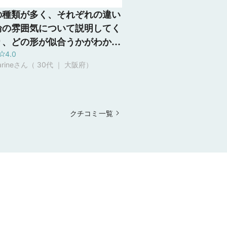
の種類が多く、それぞれの違い
輪の雰囲気について説明してく
り、どの形が似合うかがわかり
4.0
た。また、指輪は日本の職人さ
arineさん（ 30代 ｜ 大阪府
）
製作しているとのこと。ダイヤ
製法について詳しく教えてくだ
楽しい時間でした。
クチコミ一覧