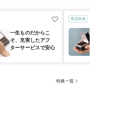
来店特典
プロポーズサ
一生ものだからこ
｜プロポーズ
そ、充実したアフ
シェルジュが
ターサービスで安心
アルな感動シ
サポート
特典一覧