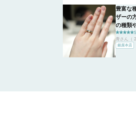
豊富な
ザーの
の種類
5
ものが
青さん（ 2
さんのラ
銀座本店
様をま
エタニ
たので
けでも
留めの
なデザ
き、安
した。