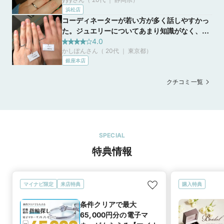
れて、満足いくまで妥協せず指輪選びに付き
浜松店
合ってくれました。細かい製造の話などもして
コーディネーターが若い方が多く話しやすかっ
くれて、納得した上で購入することができまし
た。ジュエリーについてあまり知識がなく、ど
た。
んなものを選んだらいいのか0からのスタート
4.0
かしぽんさん（ 20代 ｜ 東京都
）
でしたが、こだわった方がいいポイントなどを
銀座本店
詳しく教えて頂くことが出来とても助かりまし
た。
クチコミ一覧
SPECIAL
特典情報
マイナビ限定
来店特典
購入特典
条件クリアで最大
65,000円分の電子マ