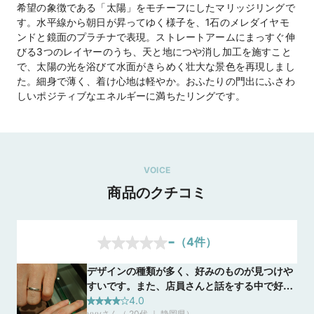
希望の象徴である「太陽」をモチーフにしたマリッジリングで
す。水平線から朝日が昇ってゆく様子を、1石のメレダイヤモ
ンドと鏡面のプラチナで表現。ストレートアームにまっすぐ伸
びる3つのレイヤーのうち、天と地につや消し加工を施すこと
で、太陽の光を浴びて水面がきらめく壮大な景色を再現しまし
た。細身で薄く、着け心地は軽やか。おふたりの門出にふさわ
しいポジティブなエネルギーに満ちたリングです。
VOICE
商品のクチコミ
-
（
4
件）
デザインの種類が多く、好みのものが見つけや
すいです。また、店員さんと話をする中で好み
そうなものやおすすめをたくさん持ってきてく
4.0
yyyさん（ 20代 ｜ 静岡県
）