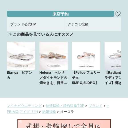
来店予約
ブランド公式HP
クチコミ投稿
この商品を見ている人にオススメ
Bianca ビアン
Helena ヘレナ
【Felice フェリー
【Radiant Da
カ
／ダイヤモンドの
チェ
ラディアント 
煌めきを、日常に
5MPG,5LDPG】
イズ】輝きに
添えて
溢れた日々。
マイナビウエディング
>
結婚指輪・婚約指輪TOP
>
ブランド
>
I-
PRIMO(アイプリモ)
>
結婚指輪
>
オーロラ