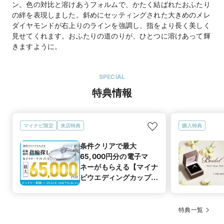
ン。色の対比と溶けあうフォルムで、かたく結ばれたおふたり
の絆を表現しました。斜めにセッティングされた大きめのメレ
ダイヤモンドが右上りのラインを強調し、指をより長く美しく
見せてくれます。おふたりの道のりが、ひとつに溶けあって輝
きますように。
SPECIAL
特典情報
マイナビ限定
来店特典
購入特典
条件クリアで最大
65,000円分の電子マ
ネーがもらえる【マイナ
ビウエディングカップル
応援キャンペーン
特典一覧