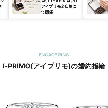
子マ
日(土) – 8月31日(月)
マ
アイプリモ全店舗に
グ
て開催
ン
ENGAGE RING
I-PRIMO(アイプリモ)の婚約指輪