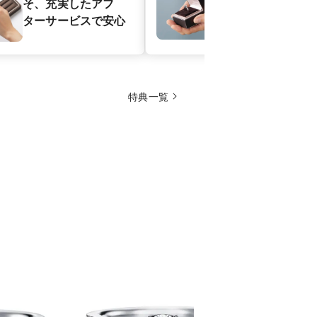
｜プロポーズ
そ、充実したアフ
シェルジュが
ターサービスで安心
アルな感動シ
サポート
特典一覧