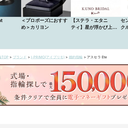
at
＜プロポーズにおすす
【ステラ・エタニ
セ
め＞カリヨン
ティ】星が浮かび上が
ク
るオリジナルカットデ
ピ
ザインのダイヤモンド
ア
「CLARUSSTELLA(ク
ノ
ララステラ)」を留めた
rub
TOP
>
ブランド
>
I-PRIMO(アイプリモ)
>
婚約指輪
>
アスセラ Ete
エンゲージリング。