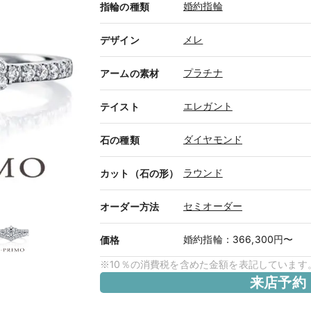
婚約指輪
指輪の種類
メレ
デザイン
プラチナ
アームの素材
エレガント
テイスト
ダイヤモンド
石の種類
ラウンド
カット（石の形）
セミオーダー
オーダー方法
婚約指輪
：
366,300円〜
価格
※10％の消費税を含めた金額を表記しています
来店予約