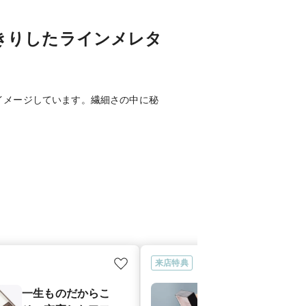
きりしたラインメレタ
イメージしています。繊細さの中に秘
来店特典
プロポーズサ
一生ものだからこ