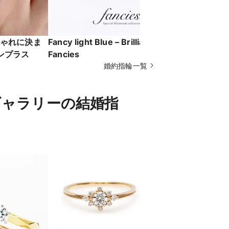
ゃれに決ま
Fancy light Blue – Brilliant blue
希少なピン
リボンプラス
Fancies
シェイプが
婚約指輪一覧
love
ギャラリーの結婚指