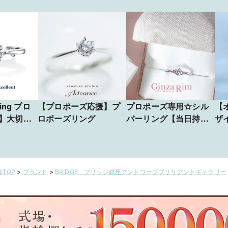
ing プロ
【プロポーズ応援】プ
プロポーズ専用☆シル
【
】大切な
ロポーズリング
バーリング【当日持帰
ザ
ンプルで
りOK】
心
ロポーズ
リ
なスタイ
シンプル
TOP
>
ブランド
>
BRIDGE ブリッジ銀座アントワープブリリアントギャラリー
、永遠の
ポーズに
品。