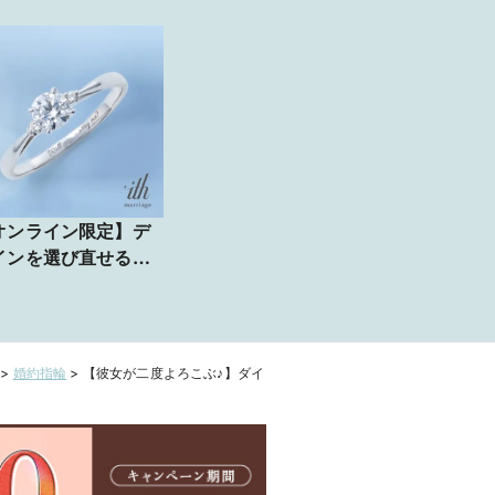
オンライン限定】デ
インを選び直せる安
感！プロポーズ専用
ング(ホワイト)
>
婚約指輪
>
【彼女が二度よろこぶ♪】ダイ