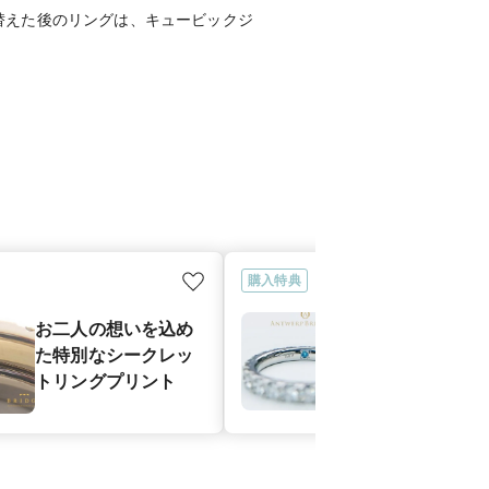
替えた後のリングは、キュービックジ
購入特典
お二人の想い
お二人の想いを込め
たメッセージ
た特別なシークレッ
シークレット
トリングプリント
ンセッティン