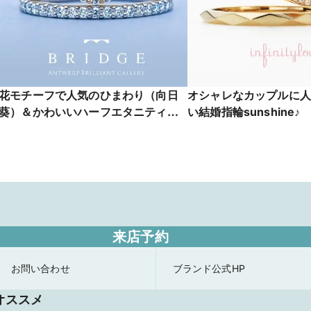
花モチーフで人気のひまわり（向日
オシャレなカップルに人
葵）＆かわいいハーフエタニティリ
い結婚指輪sunshine♪
ング Sun Flower
来店予約
お問い合わせ
ブランド公式HP
オススメ