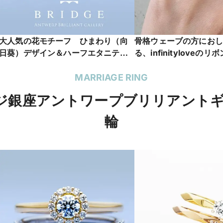
大人気の花モチーフ ひまわり（向
骨格ウェーブの方におし
日葵）デザイン＆ハーフエタニティ
る、infinityloveの
リングが可愛い SunFlower
MARRIAGE RING
リッジ銀座アントワープブリリアント
輪