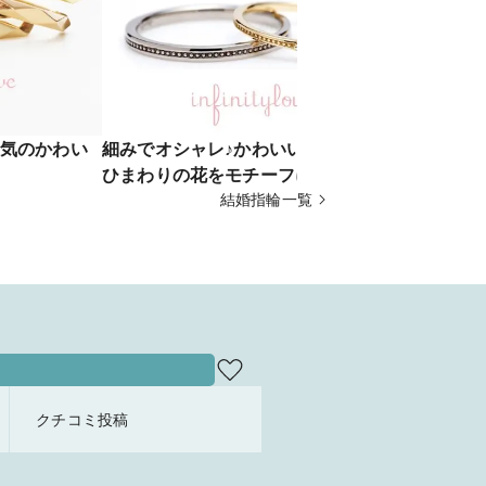
気のかわい
細みでオシャレ♪かわいい結婚指輪は
オシャレで
ひまわりの花をモチーフにした
リングがか
sunnyが人気
結婚指輪一覧
輪 ”Lightn
Diamond 
クチコミ投稿