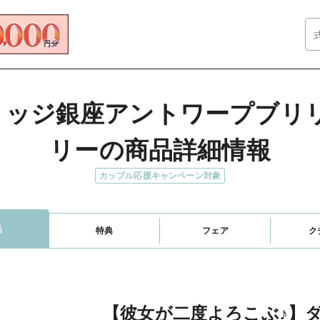
ブリッジ銀座アントワープブ
リーの商品詳細情報
カップル応援キャンペーン対象
品
特典
フェア
ク
【彼女が二度よろこぶ♪】