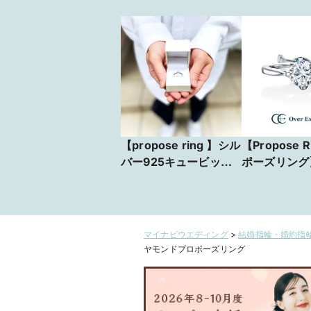
【propose ring 】シル
【Propose R
バー925キュービック
ポーズリング
ジルコニアリング
瞬間を彩るシ
洗練されたプ
リング。どん
ルにも馴染む
マイナビウエディング
>
結婚指輪・婚約指輪
なフォルムは
ヤモンドプロポーズリング
愛を誓うプロ
ふさわしい一