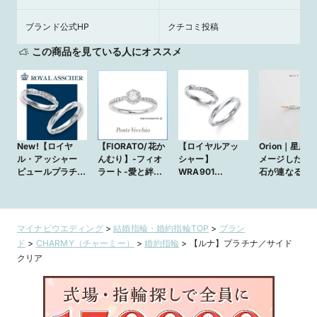
ブランド公式HP
クチコミ投稿
この商品を見ている人にオススメ
New!【ロイヤ
【FIORATO/花か
【ロイヤルアッ
Orion｜星座
ル・アッシャー
んむり】-フィオ
シャー】
メージした3つ
ピュールプラチ
ラート-愛と絆の
WRA901
石が連なる婚
ナ】
象徴とされる花か
WRB911
輪
WRB911/WRA90
んむり。花嫁であ
1 ～オランダ語
る喜びの瞬間をい
で“ピュア“を意味
つまでも
マイナビウエディング
>
結婚指輪・婚約指輪TOP
>
ブラン
する純プラチナの
_GL15F1E002W
ド
>
CHARMY（チャーミー）
>
婚約指輪
>
【ルナ】プラチナ／サイド
リング～
DM9H
クリア