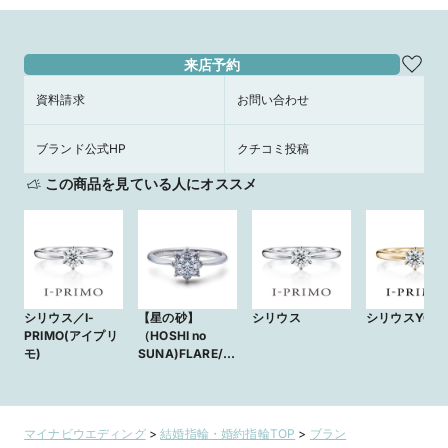
来店予約
資料請求
お問い合わせ
ブランド公式HP
クチコミ投稿
この商品を見ている人にオススメ
シリウス／I-
【星の砂】
シリウス
シリウスYG
PRIMO(アイプリ
（HOSHI no
モ)
SUNA)FLARE/フ
レア ‐満ち溢れる
光‐
マイナビウエディング
>
結婚指輪・婚約指輪TOP
>
ブラン