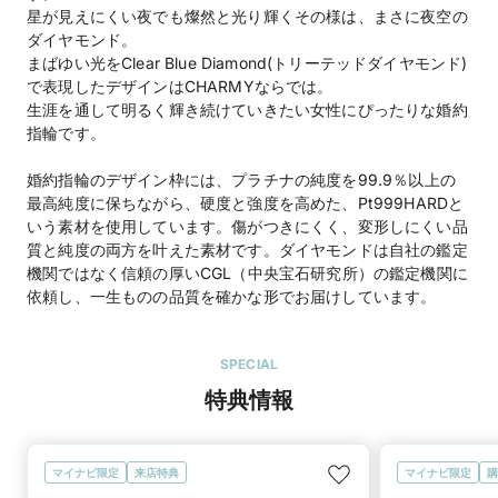
星が見えにくい夜でも燦然と光り輝くその様は、まさに夜空の
ダイヤモンド。
まばゆい光をClear Blue Diamond(トリーテッドダイヤモンド)
で表現したデザインはCHARMYならでは。
生涯を通して明るく輝き続けていきたい女性にぴったりな婚約
指輪です。
婚約指輪のデザイン枠には、プラチナの純度を99.9％以上の
最高純度に保ちながら、硬度と強度を高めた、Pt999HARDと
いう素材を使用しています。傷がつきにくく、変形しにくい品
質と純度の両方を叶えた素材です。ダイヤモンドは自社の鑑定
機関ではなく信頼の厚いCGL（中央宝石研究所）の鑑定機関に
依頼し、一生ものの品質を確かな形でお届けしています。
SPECIAL
特典情報
マイナビ限定
来店特典
マイナビ限定
購