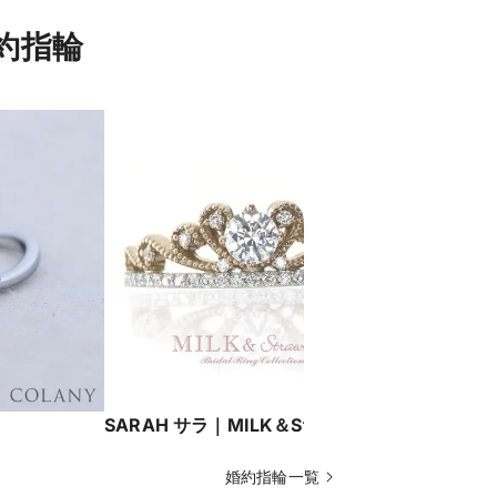
約指輪
SARAH サラ｜MILK＆Strawberry
Olive 
婚約指輪一覧