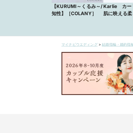
【KURUMI～くるみ～/
Karlie カ
知性】［COLANY］
肌に映える柔
ンクゴールド
マイナビウエディング
>
結婚指輪・婚約指輪