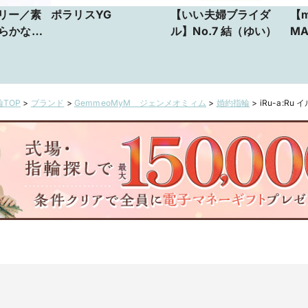
ーリー／素
ポラリスYG
【いい夫婦ブライダ
【m
らかなピ
ル】No.7 結（ゆい）
MA
の輝き
TOP
>
ブランド
>
GemmeoMyM ジェンメオミィム
>
婚約指輪
>
iRu-a:Ru