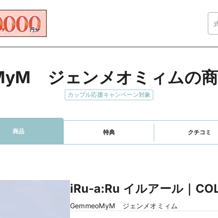
oMyM　ジェンメオミィムの
カップル応援キャンペーン対象
商品
特典
クチコミ
iRu-a:Ru イルアール｜CO
GemmeoMyM ジェンメオミィム