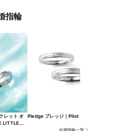
婚指輪
 シークレット オ
Pledge プレッジ｜Pilot Bridal
永遠の恋文｜
 LITTLE
マーメイド］
結婚指輪一覧