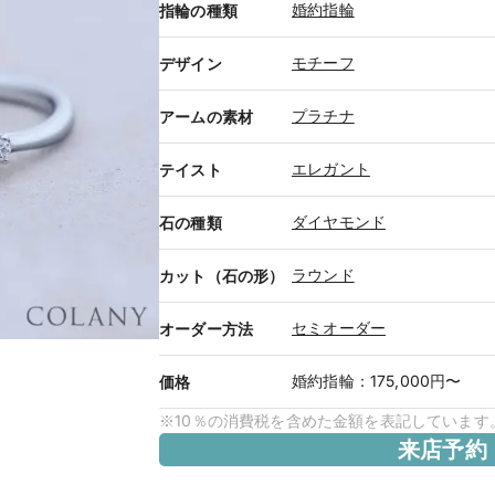
婚約指輪
指輪の種類
モチーフ
デザイン
プラチナ
アームの素材
エレガント
テイスト
ダイヤモンド
石の種類
ラウンド
カット（石の形）
セミオーダー
オーダー方法
婚約指輪
：
175,000円〜
価格
※10％の消費税を含めた金額を表記しています
来店予約