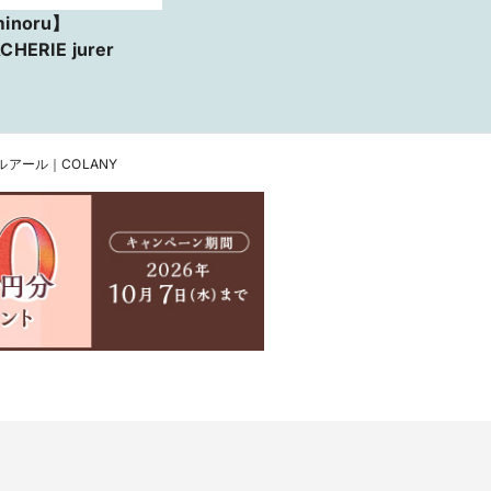
inoru】
CHERIE jurer
 イルアール｜COLANY