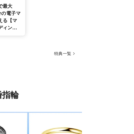
で最大
円分の電子マ
える【マ
ディング
援キャン
特典一覧
結婚指輪