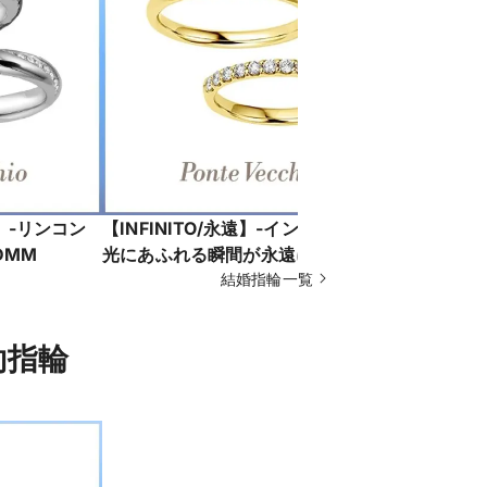
い】-リンコン
【INFINITO/永遠】-インフィニート-
【INFIN
DMM
光にあふれる瞬間が永遠に続くよ
光にあふれ
う、ダイヤモンドに願いをこめて
結婚指輪一覧
う、ダイヤ
NG1533W201WDYG
PG1117W
婚約指輪