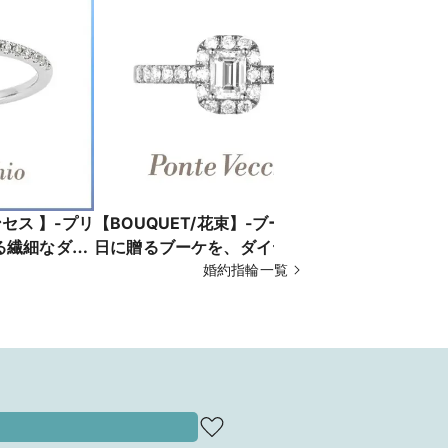
ンセス 】-プリ
【BOUQUET/花束】-ブーケ-特別な
【BOUQU
る繊細なダイ
日に贈るブーケを、ダイヤモンドの
でも輝き続
にあふれる
輝きで描きます
婚約指輪一覧
特別な花束_
_OB1208E025WDMM