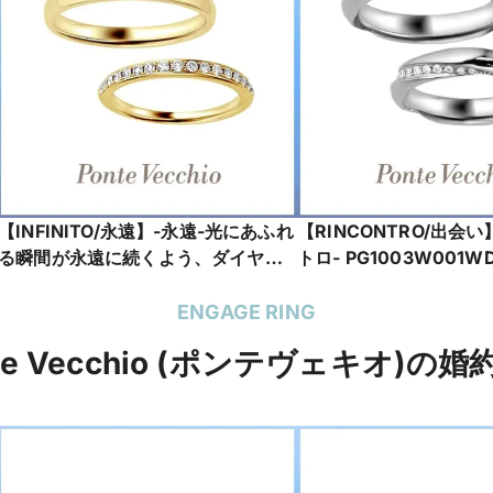
【INFINITO/永遠】-永遠-光にあふれ
【RINCONTRO/出会
る瞬間が永遠に続くよう、ダイヤモ
トロ- PG1003W001W
ンドに願いをこめて
PG1117W101WDYG
ENGAGE RING
te Vecchio (ポンテヴェキオ)の