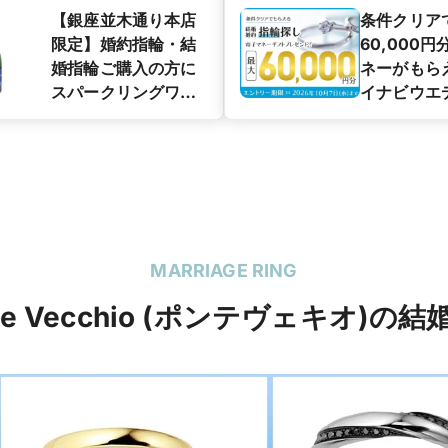
【銀座並木通り本店
条件クリア
限定】婚約指輪・結
60,000
婚指輪ご購入の方に
ネーがもら
スパークリングワイ
イナビウエ
ン（ハーフボトル）
カップル応
プレゼント
ペーン】
MARRIAGE RING
te Vecchio (ポンテヴェキオ)の