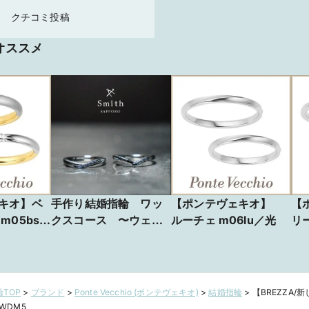
クチコミ投稿
オススメ
キオ】ベ
手作り結婚指輪 ワッ
【ポンテヴェキオ】
【
m05bs／
クスコース 〜ウェー
ルーチェ m06lu／光
リ
ブ〜
風
TOP
>
ブランド
>
Ponte Vecchio (ポンテヴェキオ)
>
結婚指輪
>
【BREZZA
WDM5