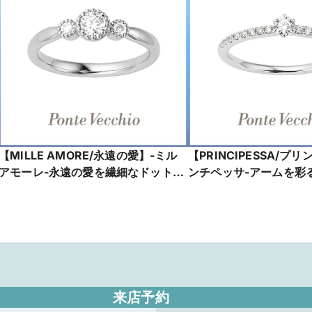
【MILLE AMORE/永遠の愛】-ミル
【PRINCIPESSA/プリ
アモーレ-永遠の愛を繊細なドットで
ンチペッサ-アームを彩
表現した婚約指輪
ヤモンドの輝きは、気品
_PG1505E001WDM5
花嫁のプリンセスロード
PG1510E001WDM5
来店予約