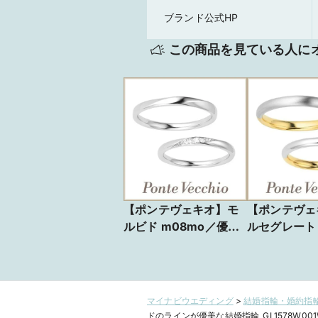
ブランド公式HP
この商品を見ている人に
【ポンテヴェキオ】モ
【ポンテヴェ
ルビド m08mo／優し
ルセグレート 
い時間
ふたりの秘密
マイナビウエディング
>
結婚指輪・婚約指輪
ドのラインが優美な結婚指輪_GL1578W001