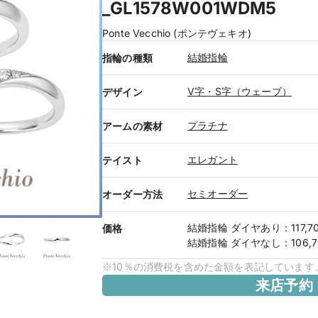
_GL1578W001WDM5
Ponte Vecchio (ポンテヴェキオ)
結婚指輪
指輪の種類
V字・S字（ウェーブ）
デザイン
プラチナ
アームの素材
エレガント
テイスト
セミオーダー
オーダー方法
結婚指輪
ダイヤあり
：
117,
価格
結婚指輪
ダイヤなし
：
106,
※10％の消費税を含めた金額を表記しています
来店予約