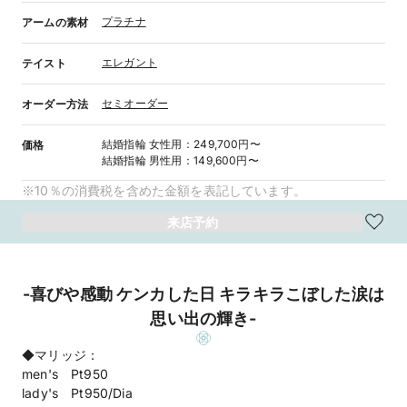
プラチナ
アームの素材
エレガント
テイスト
セミオーダー
オーダー方法
結婚指輪
女性用
：
249,700円〜
価格
結婚指輪
男性用
：
149,600円〜
※10％の消費税を含めた金額を表記しています。
来店予約
-喜びや感動 ケンカした日 キラキラこぼした涙は
思い出の輝き-
◆マリッジ：
men's Pt950
lady's Pt950/Dia