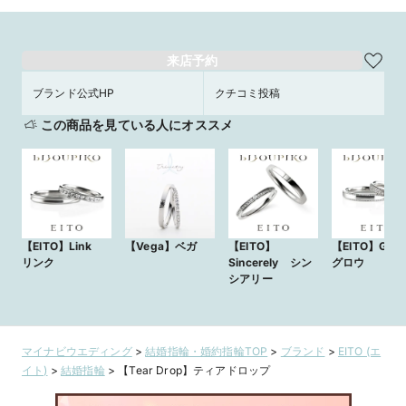
来店予約
ブランド公式HP
クチコミ投稿
この商品を見ている人にオススメ
【EITO】Link
【Vega】ベガ
【EITO】
【EITO】Gr
リンク
Sincerely シン
グロウ
シアリー
マイナビウエディング
>
結婚指輪・婚約指輪TOP
>
ブランド
>
EITO (エ
イト)
>
結婚指輪
>
【Tear Drop】ティアドロップ