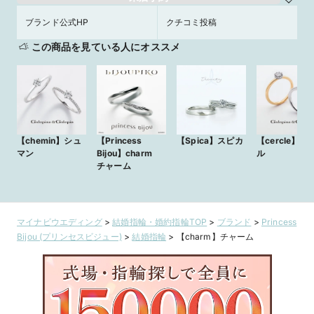
ブランド公式HP
クチコミ投稿
この商品を見ている人にオススメ
【chemin】シュ
【Princess
【Spica】スピカ
【cercle】セ
マン
Bijou】charm
ル
チャーム
マイナビウエディング
>
結婚指輪・婚約指輪TOP
>
ブランド
>
Princess
Bijou (プリンセスビジュー)
>
結婚指輪
>
【charm】チャーム